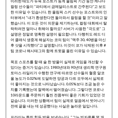
이러한 태도가 뉴욕 포스트가 동계 올림픽 기간 동안 캐나다
컬링 선수들이 “파티에서 금메달리스트로 간주된다”고 보도
한 이유일 수 있습니다. 한 올림픽 스키 선수는 포스트와의 인
터뷰에서 “내가 환생한다면 돌아와서 컬링을 할 것”이라고 말
했습니다. 이 모든 것이 의문을 제기하는데, 컬링 대회에서 탈
락하려면 얼마나 취해야 할까요? 서버가 사용한 “극도로” 그
설명은 정말로 명확한 설명이 필요합니다. 다행히도 레드 디
어 클래식 생중계 해설자는 코의 팀이 “맥주 30, 40병을 마신
후 샷을 시작했다”고 설명합니다. 이것이 코가 삭제된 이후 #
팀 코로나 해시태그와 함께 트윗을 올린 이유일 수 있습니다.
목표 스포츠를 할 때 술 한 방울이 실제로 게임을 개선할 수
있다는 증거가 있습니다. 1980년대와 90년대 생리학 연구원
토마스 라일리가 수행한 연구에 따르면 선수들의 혈중 알코
올 농도가 0.02%에 도달하면 양궁과 다트 모두에서 실제로
더 좋아지는 것으로 나타났습니다. 0.05%보다 조금 높은 수
치를 기록했는데 절벽에서 떨어졌습니다. 그렇다면 코로나
10라운드를 주문하기 훨씬 전쯤부터 좋은 기회가 있었던 것
같습니다. 이러한 상황에서 팀이 실제로 얼음에서 벗어나기
전에 끝을 내는 데 성공했다는 사실은 놀라운 일입니다.
프라이는 특히 힘든 밤을 보냈습니다. “그는 빗자루를 몇 개