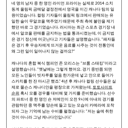
네 명의 남자 중 한 명인 라이언 프라이는 실제로 2014 소치
동계 올림픽 금메달 결정전에서 영국을 이긴 캐나다 팀의 일
원이었습니다. 컬링 기자들이 올림픽 링크에서 판매되는 유
일한 술이 무알코올 맥주였기 때문에 주최 측에 불만을 제기
했던 바로 그 경기였습니다. 러시아는 최근 스포츠 경기장 내
에서 알코올 판매를 금지하는 법을 통과시켰는데, 이 금지법
은 경기 정신에 어긋난다고 기자들은 설명했습니다. “패자들
은 경기 후 우승자에게 뜨거운 음료를 사주는 것이 전통인데
왜 그런 일이 일어나지 않는 걸까요?”
캐나다의 혼합 복식 챔피언 존 모리스는 “브룸 스태킹”이라고
설명했습니다. “옛날에는 그렇게 했어요. 경기 중반쯤 되면
모든 노인들이 빗자루를 얼음 한가운데 넣고 안으로 들어가
스카치를 한 잔 마시곤 했죠.” 4년 후 캐나다 컬링 선수들은 실
제로 몰슨스 캐나디안을 평창으로 가져왔는데,
토토사이트
순위
혹시 모를 경우를 대비해 몇 가지를 준비했습니다. 선수
의 파트너 중 한 명인 숀 저메인이 오전 9시에 아내의 경기를
관람하던 중 맥주를 양손에 들고 있는 모습이 카메라에 포착
되자 그는 기억에 남는 수비를 펼쳤습니다: “저는 술에 취한
것이 아니라 그냥 캐나다인입니다.”