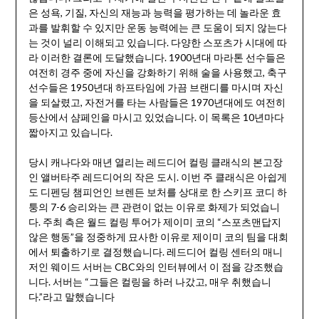
은 성욕, 기질, 자신의 재능과 능력을 평가하는 데 놀라운 효
과를 발휘할 수 있지만 운동 능력에는 큰 도움이 되지 않는다
는 것이 널리 이해되고 있습니다. 다양한 스포츠가 시대에 따
라 이러한 결론에 도달했습니다. 1900년대 마라톤 선수들은
여전히 경주 중에 자신을 강화하기 위해 술을 사용했고, 축구
선수들은 1950년대 하프타임에 가끔 브랜디를 마시며 자신
을 되살렸고, 자전거를 타는 사람들은 1970년대에도 여전히
등산에서 샴페인을 마시고 있었습니다. 이 목록은 10년마다
짧아지고 있습니다.
당시 캐나다와 매년 열리는 레드디어 컬링 클래식의 본고장
인 앨버타주 레드디어의 작은 도시. 이번 주 클래식은 아쉽게
도 디펜딩 챔피언인 브렌든 보처를 상대로 한 스키프 코디 하
퉁의 7-6 승리와는 큰 관련이 없는 이유로 화제가 되었습니
다. 주최 측은 월드 컬링 투어가 제이미 코의 “스포츠맨답지
않은 행동”을 정중하게 묘사한 이유로 제이미 코의 팀을 대회
에서 퇴출하기로 결정했습니다. 레드디어 컬링 센터의 매니
저인 웨이드 서버는 CBC와의 인터뷰에서 이 점을 강조했습
니다. 서버는 “그들은 컬링을 하러 나갔고, 매우 취했습니
다.”라고 말했습니다