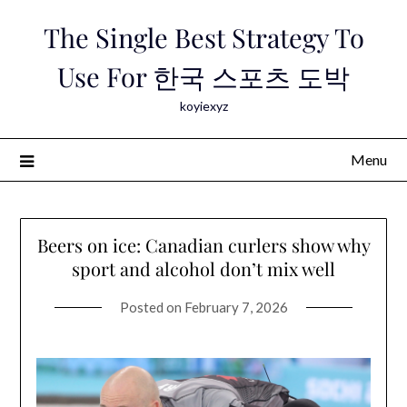
Skip
The Single Best Strategy To
to
content
Use For 한국 스포츠 도박
koyiexyz
Menu
Beers on ice: Canadian curlers show why
sport and alcohol don’t mix well
Posted on
February 7, 2026