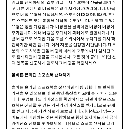
리그를 선택하세요. 일부 리그는 시즌 초반에 선물을 보여주
고 다른 이벤트의 배당률은 경기 시간에 가까워집니다. 다음
으로 베팅 유형을 선택하세요. 스포츠에 따라 머니라인, 포인
트 스프레드 또는 총합을 선택할 수도 있는데, 선택할 수 있는
유형은 정말 다양합니다. 배당률을 클릭하면 베팅에 베팅이
추가됩니다. 여러 베팅을 추가하여 파레이로 결합하거나 개
별 베팅으로 유지한 다음 토글 스위치에서 누적기를 다시 확
인하기만 하면 됩니다. 이제 지분을 설정할 시간입니다. 대부
분의 스포츠북은 단일 베팅과 파레이 모두에 대해 실시간으
로 잠재적인 배당금을 표시합니다. 모든 것이 좋아 보이면 선
택 항목을 신중하게 검토하고 베팅을 확정하세요.
올바른 온라인 스포츠북 선택하기
올바른 온라인 스포츠북을 선택하면 베팅 경험에 큰 변화를
가져올 수 있으므로 몇 분 동안 옵션을 비교해 볼 가치가 있습
니다. 무엇보다도 라이선스를 확인하세요. 평판이 좋은 스포
츠북은 신뢰할 수 있는 기관의 라이선스를 받게 되므로 규제
를 받고 자금과 개인 정보가 보호됩니다. 라이선스가 없는 사
이트에서 베팅하는 것은 위험하므로 항상 웹사이트에서 공식
라이선스 정보를 찾아보세요. 다음으로 스포츠 선택을 고려