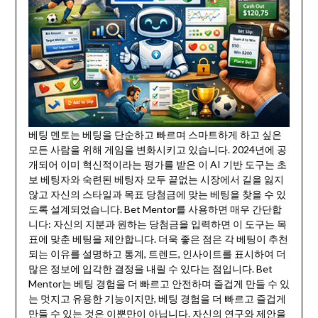
베팅 멘토는 베팅을 단순하고 빠르며 스마트하게 하고 싶은
모든 사람을 위해 게임을 변화시키고 있습니다. 2024년에 공
개되어 이미 혁신적이라는 평가를 받은 이 AI 기반 도구는 초
보 베팅자와 숙련된 베팅자 모두 끝없는 시장에서 길을 잃지
않고 자신의 스타일과 목표 당첨금에 맞는 베팅을 찾을 수 있
도록 설계되었습니다. Bet Mentor를 사용하면 매우 간단합
니다: 자신의 지분과 원하는 당첨금을 입력하면 이 도구는 목
표에 맞춘 베팅을 제안합니다. 더욱 좋은 점은 각 베팅이 추천
되는 이유를 설명하고 통계, 트렌드, 인사이트를 표시하여 더
많은 정보에 입각한 결정을 내릴 수 있다는 점입니다. Bet
Mentor는 베팅 경험을 더 빠르고 안전하며 즐겁게 만들 수 있
는 멋지고 유용한 기능이지만, 베팅 경험을 더 빠르고 즐겁게
만들 수 있는 것은 이뿐만이 아닙니다. 자신의 연구와 제안을