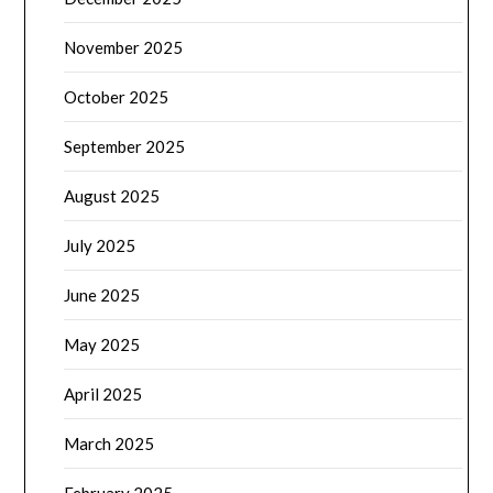
November 2025
October 2025
September 2025
August 2025
July 2025
June 2025
May 2025
April 2025
March 2025