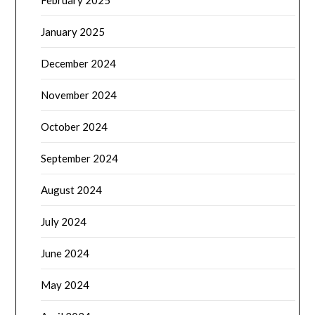
February 2025
January 2025
December 2024
November 2024
October 2024
September 2024
August 2024
July 2024
June 2024
May 2024