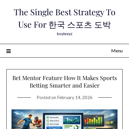
Skip
The Single Best Strategy To
to
content
Use For 한국 스포츠 도박
koyiexyz
Menu
Bet Mentor Feature How It Makes Sports
Betting Smarter and Easier
Posted on
February 14, 2026