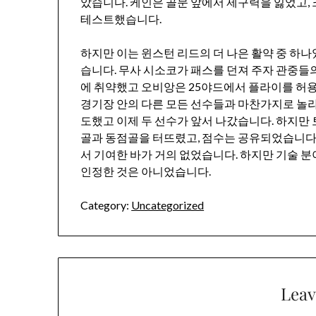
았습니다. 케인은 골문 앞에서 제구력을 잃었고
테스트했습니다.
하지만 이는 윈스턴 리드의 더 나은 활약 중 하
습니다. 무사 시소코가 패스를 던져 주자 관중들의
에 취약했고 오비앙은 25야드에서 플라이를 허
경기장 안의 다른 모든 선수들과 마찬가지로 놀라
도했고 이제 두 선수가 앞서 나갔습니다. 하지만
골과 동점골을 터뜨렸고, 점수는 공유되었습니다
서 기여한 바가 거의 없었습니다. 하지만 기술 
인정한 것은 아니었습니다.
Category:
Uncategorized
Leav