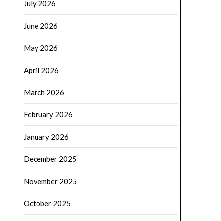
July 2026
June 2026
May 2026
April 2026
March 2026
February 2026
January 2026
December 2025
November 2025
October 2025