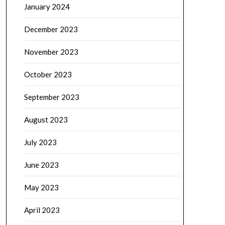
January 2024
December 2023
November 2023
October 2023
September 2023
August 2023
July 2023
June 2023
May 2023
April 2023