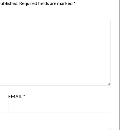
published.
Required fields are marked
*
EMAIL
*