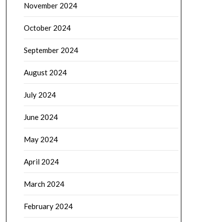
November 2024
October 2024
September 2024
August 2024
July 2024
June 2024
May 2024
April 2024
March 2024
February 2024