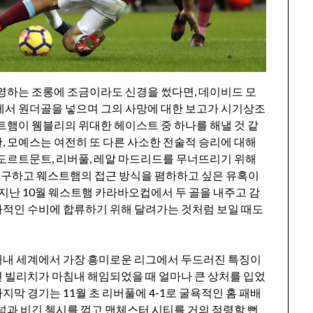
환영하는 조롱에 조금이라도 신경을 썼다면, 데이비드 모
에서 원더골을 넣으며 그의 사망에 대한 보고가 시기상조
트햄이 웸블리의 위대한 헤이스트 중 하나를 해낼 것 같
, 모예스는 여전히 또 다른 사소한 전술적 승리에 대해
 도르트문트, 리버풀, 레알 마드리드를 무너뜨리기 위해
구하고 웨스트햄의 접근 방식을 폄하하고 싶은 유혹이
 지난 10월 웨스트햄 카라바오컵에서 두 골을 내주고 감
사적인 수비에 합류하기 위해 달려가는 것처럼 보일 때도
내내 세계에서 가장 흥미로운 리그에서 두드러진 특징이
 빌리치가 마침내 해임되었을 때 얼마나 큰 상처를 입었
막 경기는 11월 초 리버풀에 4-1로 굴욕적인 홈 패배
넘과 비긴 첼시를 꺾고 맨체스터 시티를 거의 점령할 뻔