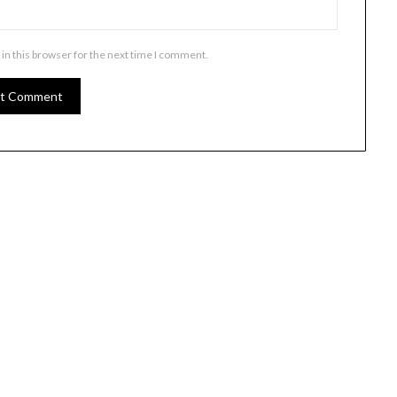
in this browser for the next time I comment.