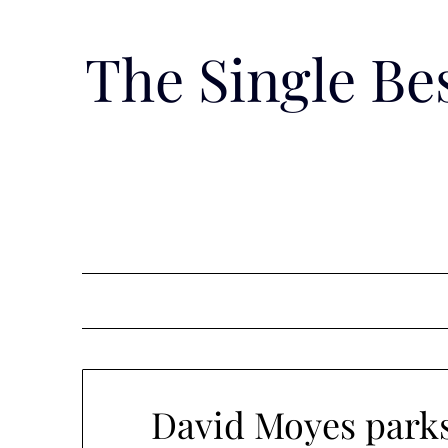
Skip
to
The Single B
content
David Moyes parks