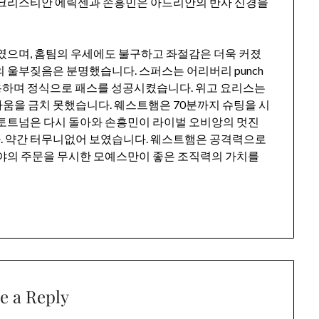
, 크리스티안 에릭센과 손흥민은 아드리안의 반사 신경을
나였으며, 홈팀의 우세에도 불구하고 좌절감은 더욱 커졌
 울부짖음은 분명했습니다. 스퍼스는 어리버리 punch
용하며 정식으로 패스를 성공시켰습니다. 위고 요리스는
움을 금치 못했습니다. 웨스트햄은 70분까지 슈팅을 시
 토트넘은 다시 돌아와 손흥민이 라이벌 오비앙의 멋진
. 약간 터무니없어 보였습니다. 웨스트햄은 공격력으로
분야의 주문을 무시한 모예스만이 좋은 조직력의 가치를
e a Reply