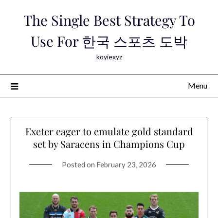
Skip
The Single Best Strategy To
to
content
Use For 한국 스포츠 도박
koyiexyz
Menu
Exeter eager to emulate gold standard
set by Saracens in Champions Cup
Posted on
February 23, 2026