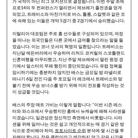
가 국적이 아닌 리그 포지션으로 결정됩니다. 이번 주말 초에
프로14의 두 컨퍼런스가 열리면서 제브레가 출전권을 얻게
되었고, 트레비소와 마찬가지로 바스, 툴롱, 스칼렛과 같은 조
에 속해 있는 이들은 개막 5경기 중 2경기에서 승리했습니다.
이탈리아 대표팀은 주로 홈 선수들로 구성되어 있으며, 여정
을 떠나는 외국인들은 다른 곳에서 급여를 찾으라는 말을 들
었습니다. 이는 코너 오셔의 혁명의 일환입니다: 트레비소는
지난달 에든버러에서 우승하며 리처드 코커릴의 스코틀랜드
신혼여행을 마무리했고, 지난 주말 제브레에서 열린 원정 경
기에서 얼스터의 무패 행진이 중단되었습니다. 유럽 정복을
암시하기에는 충분하지 않지만 배스는 금요일 밤 라넬리로
떠나기 6일 전인 다음 주 토요일 더 레크에서 트레비소와 맞
붙기 전에 우승 보너스를 받기 위해 미리 전표를 작성하는 것
이 성급할 것입니다.
배스의 주장 매트 가비는 이렇게 말합니다: “이번 시즌 레스
터와 와스프에서 우승했지만 홈에서 뉴캐슬에 패해 사라센을
이겼습니다. 일관성은 정신적인 측면에서 비롯됩니다. 사라
센을 위해 일어나는 것은 쉽고 개인적으로는 매 경기 같은 방
식으로 준비해야 하며,
토토사이트 순위
분석에 몇 시간을 투
자해야 합니다. 작은 클럽이라고 생각하지 않고 같은 시간을