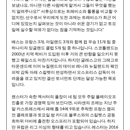
보냈나요, 아니면 다른 사람에게 맡겨서 그들이 무엇을 했는
지 알려주나요?” 서류상으로는 트레비소와 툴롱을 비교할 수
없지만, 선수로서 우리에게 도전 과제는 트레비소가 최근 어
디에 있었는지 살펴보는 것이 아니라 쉬운 경기가 없고 토요
일에 실수할 여유가 없다는 점을 기억하는 것입니다.”
배스는 프랑스 3개, 아일랜드 3개와 함께 컵 우승 11개 팀 중
하나이자 잉글랜드 클럽 5개 팀 중 하나입니다. 스코틀랜드는
2003년 지역 럭비가 도입된 이후 거의 큰 반향을 일으키지 못
했고 웨일스도 마찬가지입니다. 하지만 글래스고의 그레고르
타운센드에 이어 뉴질랜드의 데이브 레니와 뉴질랜드의 웨인
피박 감독 아래 스칼렛이 번성하면서 오스프리스 감독이 어
려움을 겪고 있지만 결선 토너먼트 단계는 달성 가능한 목표
입니다.
렌스터가 속한 엑서터의 풀장이 네 팀 모두 주말 플레이오프
진출로 가장 경쟁력 있어 보인다면, 사라센의 조에는 지난 주
말 카스트레스에서 패해 톱 14에 9위로 추락한 프랑스 챔피
언 클레르몽과 토요일 밤 카디프 블루스와의 스칼렛스 공동
최하위 더비에 출전한 오스프리가 포함되어 있습니다. 하지
만 유럽은 리그 이상의 형태를 띠고 있습니다. 레스터는 2016