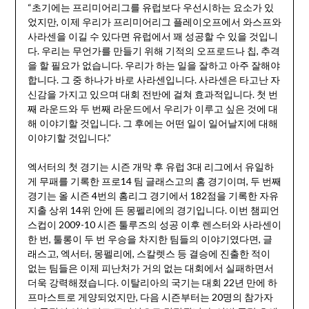
“초기에는 프리미어리그를 유럽보다 우선시하는 요소가 있
었지만, 이제 우리가 프리미어리그 플레이오프에서 와스프와
사라센을 이길 수 있다면 유럽에서 꽤 성공할 수 있을 것입니
다. 우리는 무언가를 만들기 위해 기적의 오프로드나 칩, 추격
을 할 필요가 없습니다. 우리가 하는 일을 잘하고 아주 잘해야
합니다. 그 중 하나가 바로 사라센입니다. 사라센은 타고난 자
신감을 가지고 있으며 대회 전반에 걸쳐 효과적입니다. 첫 번
째 라운드와 두 번째 라운드에서 우리가 이루고 싶은 것에 대
해 이야기할 것입니다. 그 후에는 어떤 일이 일어날지에 대해
이야기할 것입니다.”
엑서터의 첫 경기는 시즌 개막 후 유럽 3대 리그에서 유일하
게 무패를 기록한 프로14 팀 글래스고의 홈 경기이며, 두 번째
경기는 올 시즌 4번의 홈리그 경기에서 182점을 기록한 자유
지출 상위 14위 안에 든 몽펠리에의 경기입니다. 이번 챔피언
스컵이 2009-10 시즌 툴루즈의 성공 이후 렌스터와 사라센이
한 번, 툴롱이 두 번 우승을 차지한 팀들의 이야기였다면, 글
래스고, 엑서터, 몽펠리에, 스칼렛스 등 결승에 진출한 적이
없는 팀들은 이제 피난처가 거의 없는 대회에서 실패하면서
더욱 강력해졌습니다. 이탈리아의 국기는 대회 22년 만에 하
프마스트로 게양되었지만, 다음 시즌부터는 20명의 참가자