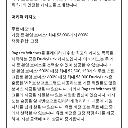
위 5개의 안전한 카지노를 소개합니다.
더키럭 카지노
무료 데모: 예
가장 큰 환영 보너스: 최대 $3,000까지 600%
잭팟 유형: 고정
Rags to Witches를 플레이하기 위한 최고의 카지노 목록을
시작하는 곳은 DuckyLuck 카지노입니다. 이 카지노는 두 가
지 큰 환영 보너스를 선택할 수 있어 성공할 수 있습니다. 기
본 환영 보너스: 500% 매칭 최대 $2,500, 150개의 무료 스핀
크립토 환영 보너스: 600% 매칭 최대 $3,000 DuckyLuck은
훌륭한 VIP 보상 프로그램도 제공하므로 기존 회원들도 많은
보너스 자금을 받을 수 있습니다. 따라서 Rags to Witches 뱅
크롤에 자금을 지원할 수 있는 다양한 옵션이 있습니다. 카지
노는 슬롯을 알파벳순으로 편리하게 정리하기 때문에 게임
자체를 쉽게 찾을 수 있습니다. 유료 버전 또는 무료 데모 중
에서 선택할 수 있습니다. 유료 버전은 고정 잭팟 4개를 제공
하며, 지분 금액에 따라 상금이 증가합니다.