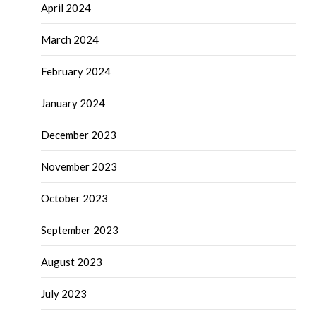
April 2024
March 2024
February 2024
January 2024
December 2023
November 2023
October 2023
September 2023
August 2023
July 2023