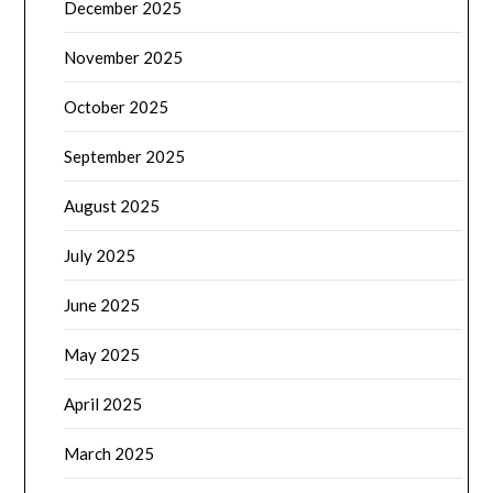
December 2025
November 2025
October 2025
September 2025
August 2025
July 2025
June 2025
May 2025
April 2025
March 2025