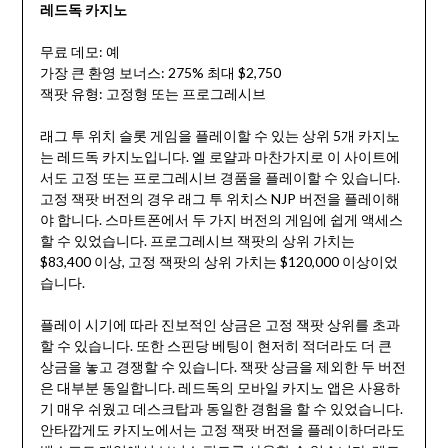
레드독 카지노
무료 데모: 예
가장 큰 환영 보너스: 275% 최대 $2,750
잭팟 유형: 고정형 또는 프로그레시브
래그 투 위치 슬롯 게임을 플레이할 수 있는 상위 5개 카지노
는 레드독 카지노입니다. 엘 로얄과 마찬가지로 이 사이트에
서도 고정 또는 프로그레시브 경품을 플레이할 수 있습니다.
고정 잭팟 버전의 경우 래그 투 위치스 NJP 버전을 플레이해
야 합니다. 스마트폰에서 두 가지 버전의 게임에 쉽게 액세스
할 수 있었습니다. 프로그레시브 잭팟의 상위 가치는
$83,400 이상, 고정 잭팟의 상위 가치는 $120,000 이상이었
습니다.
플레이 시기에 따라 진보적인 상금은 고정 잭팟 상위를 초과
할 수 있습니다. 또한 스핀당 베팅이 현저히 적더라도 더 큰
상금을 놓고 경쟁할 수 있습니다. 잭팟 상금을 제외한 두 버전
은 대부분 동일합니다. 레드독의 모바일 카지노 앱은 사용하
기 매우 쉬웠고 데스크탑과 동일한 경험을 할 수 있었습니다.
안타깝게도 카지노에서는 고정 잭팟 버전을 플레이하더라도