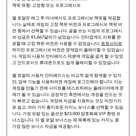
잭팟 유형: 고정형 또는 프로그레시브
엘 로얄은 래그 투 마녀에서도 프로그레시브 잭팟을 제공합
니다. 실제로 게임의 고정 잭팟 버전과 프로그레시브 잭팟 버
전 중에서 선택할 수 있습니다. 글을 쓰는 시점의 프로그레시
브 상금은 81,667달러가 넘었습니다. 안타깝게도 리뷰를 완
료할 때 고정 잭팟 버전은 사용할 수 없었습니다.
토토사이트
하지만 프로그레시브 버전은 문제없이 플레이할 수 있었습니
다. 게임의 사용자 인터페이스 덕분에 게임을 쉽게 할 수 있었
고 안드로이드 휴대폰으로도 쉽게 플레이할 수 있었습니다
엘 로얄의 사용자 인터페이스는 비교적 쉽게 탐색할 수 있지
만, 검색 기능을 사용하려면 계정에 로그인해야 합니다. 이는
계정을 만들기 전에 사이트를 테스트하려는 플레이어에게 문
제가 될 수 있습니다. 긍정적인 측면에서는 계정을 만드는 것
이 빠르고 쉽습니다. 계정에 자금을 지원하는 것도 마찬가지
로 쉽고, 여러 가지 흥미로운 카지노 보너스를 선택할 수 있습
니다. 가장 보람 있는 옵션은 $23,000 암호화폐 VIP 환영 보
너스입니다. 이 엘 로얄 보너스는 제 목록에 있는 카지노 중
가장 많은 보너스 자금을 제공합니다.