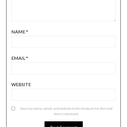
NAME
*
EMAIL
*
WEBSITE
Save my name, email, and website in this browser for the next
time I comment.