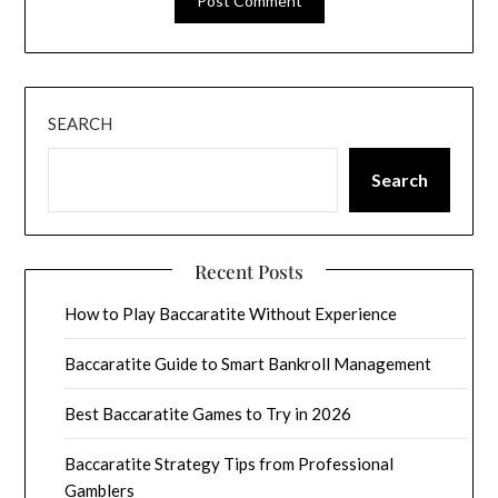
SEARCH
Search
Recent Posts
How to Play Baccaratite Without Experience
Baccaratite Guide to Smart Bankroll Management
Best Baccaratite Games to Try in 2026
Baccaratite Strategy Tips from Professional
Gamblers