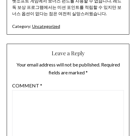
벳소프트 게임에서 보너스 펀드를 사용할 수 없습니다. 레드
독 보상 프로그램에서는 미션 포인트를 적립할 수 있지만 보
너스 옵션이 없다는 점은 여전히 실망스러웠습니다.
Category:
Uncategorized
Leave a Reply
Your email address will not be published.
Required
fields are marked
*
COMMENT
*