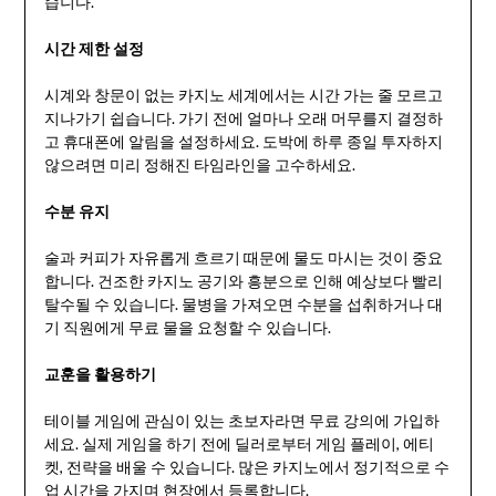
습니다.
시간 제한 설정
시계와 창문이 없는 카지노 세계에서는 시간 가는 줄 모르고
지나가기 쉽습니다. 가기 전에 얼마나 오래 머무를지 결정하
고 휴대폰에 알림을 설정하세요. 도박에 하루 종일 투자하지
않으려면 미리 정해진 타임라인을 고수하세요.
수분 유지
술과 커피가 자유롭게 흐르기 때문에 물도 마시는 것이 중요
합니다. 건조한 카지노 공기와 흥분으로 인해 예상보다 빨리
탈수될 수 있습니다. 물병을 가져오면 수분을 섭취하거나 대
기 직원에게 무료 물을 요청할 수 있습니다.
교훈을 활용하기
테이블 게임에 관심이 있는 초보자라면 무료 강의에 가입하
세요. 실제 게임을 하기 전에 딜러로부터 게임 플레이, 에티
켓, 전략을 배울 수 있습니다. 많은 카지노에서 정기적으로 수
업 시간을 가지며 현장에서 등록합니다.