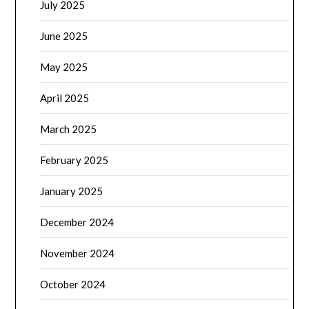
July 2025
June 2025
May 2025
April 2025
March 2025
February 2025
January 2025
December 2024
November 2024
October 2024