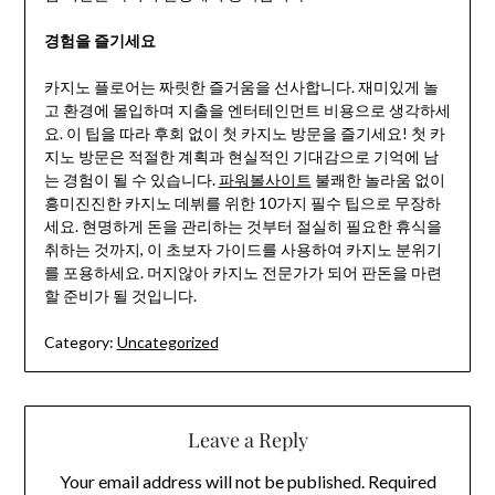
경험을 즐기세요
카지노 플로어는 짜릿한 즐거움을 선사합니다. 재미있게 놀
고 환경에 몰입하며 지출을 엔터테인먼트 비용으로 생각하세
요. 이 팁을 따라 후회 없이 첫 카지노 방문을 즐기세요! 첫 카
지노 방문은 적절한 계획과 현실적인 기대감으로 기억에 남
는 경험이 될 수 있습니다.
파워볼사이트
불쾌한 놀라움 없이
흥미진진한 카지노 데뷔를 위한 10가지 필수 팁으로 무장하
세요. 현명하게 돈을 관리하는 것부터 절실히 필요한 휴식을
취하는 것까지, 이 초보자 가이드를 사용하여 카지노 분위기
를 포용하세요. 머지않아 카지노 전문가가 되어 판돈을 마련
할 준비가 될 것입니다.
Category:
Uncategorized
Leave a Reply
Your email address will not be published.
Required