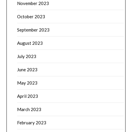
November 2023
October 2023
September 2023
August 2023
July 2023
June 2023
May 2023
April 2023
March 2023
February 2023