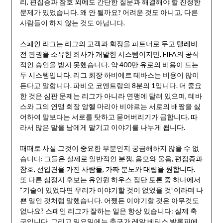
리, 편집증과 참호 외에도 간단한 질문과 해결해야 할 진정한
문제가 있었습니다. 왜 안 될까요? 어려운 것도 아니고, 다른
사람들이 하지 않는 것도 아닙니다.
스페인 리그는 리그의 고객과 회장을 파트너로 두고 텔레비
전 판권을 소유한 회사가 개발한 시스템이지만, FIFA의 공식
적인 승인을 받지 못했습니다. 약 400만 유로의 비용이 드는
두 시스템입니다. 리그 회장 하비에르 테바스는 비용이 많이
든다고 말합니다. 파비오 코엔트랑의 8분의 1입니다. 더 중요
한 것은 심판 문제는 리그가 아니라 연맹에 달려 있으며, 테바
스와 그의 연맹 회장 앙헬 마리아 비야르는 서로의 배짱을 싫
어하여 말보다는 서로를 탓하고 묻어버리기가 급합니다. 따
라서 많은 말을 남에게 맡기고 이야기를 나누게 됩니다.
때때로 사실 그것이 중요한 부분인지 궁금해하지 않을 수 없
습니다: 그들은 실제로 일반적인 분쟁, 음모와 울음, 편집증과
참호, 선입견을 가진 사람들, 가짜 분노와 대립을 원합니다.
또 다른 심정지 후보는 유인원 하우스 집단 토론 중 하나에서
“기술이 있었다면 우리가 이야기할 것이 없었을 것”이라며 나
쁜 일인 것처럼 말했습니다. 어쨌든 이야기할 것은 아무것도
없나요? 스페인 리그가 잘하는 일은 항상 있습니다: 실제 축
구입니다. 그리고 일요일에는 축구가 레알 베티스 발롬피에