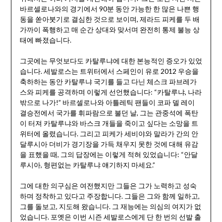
바르셀로나와의 경기에서 90분 동안 가능한 한 많은 나쁜 행
동을 쏟아붓기로 결심한 것으로 보이며, 제라드 피케를 두 배
가까이 폭행하고 매 순간 상대와 맞서며 완전히 통제 불능 상
태에 빠졌습니다.
그곳에는 무엇보다도 카탈루냐에 대한 본능적인 증오가 있었
습니다. 세발로스는 트위터에서 스페인이 유로 2012 우승을
축하하는 동안 카탈루냐 국기를 들고 다닌 체스크 파브레가
스와 피케를 공격하며 이렇게 선언했습니다: “카탈루냐, 나라
밖으로 나가!” 바르셀로나와 아틀레틱 팬들이 코파 델 레이
결승전에서 국가를 휘파람으로 불던 날, 그는 관중석에 폭탄
이 터져 카탈루냐와 바스크 개들을 죽이고 싶다는 소망을 트
위터에 올렸습니다. 그리고 피케가 세비야와 말라가 간의 안
달루시아 더비가 경기장을 가득 채우지 못한 것에 대해 유감
을 표했을 때, 그의 답장에는 이렇게 적혀 있었습니다: “안달
루시아, 형편없는 카탈루냐 얘기하지 마세요.”
그에 대한 의구심은 여전했지만 그들은 그가 노력하고 성숙
하며 정착하고 있다고 주장합니다. 그들은 그와 함께 일하고,
그를 돌보고, 지도해 왔습니다. 그 재능에는 의심의 여지가 없
었습니다. 포옛은 이번 시즌 세발로스에게 단 한 번의 선발 출