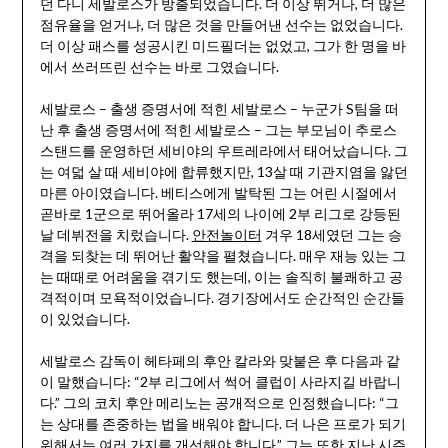
던 다니 세발로스가 방출되었습니다. 더 이상 뛰거나, 더 많은
점유율을 얻거나, 더 많은 것을 만들어낸 선수는 없었습니다.
더 이상 패스를 성공시킨 미드필더는 없었고, 그가 한 명을 바
에서 쓰러뜨린 선수는 바로 그였습니다.
세발로스 – 출생 증명서에 적힌 세발로스 – 누군가 S팀을 떠
난 후 출생 증명서에 적힌 세발로스 – 그는 부모님이 추로스
스탠드를 운영하던 세비야의 우트레라에서 태어났습니다. 그
는 여덟 살 때 세비야에 합류했지만, 13살 때 기관지염을 앓던
마른 아이였습니다. 베티스에게 발탁된 그는 어린 시절에서
곧바로 1군으로 뛰어올라 17세의 나이에 2부 리그로 강등된
날 데뷔전을 치렀습니다.
안전놀이터
겨우 18세였던 그는 승
격을 되찾는 데 뛰어난 활약을 펼쳤습니다. 매우 재능 있는 그
는 때때로 어려움을 겪기도 했는데, 이는 솔직히 불쾌하고 공
격적이며 모욕적이었습니다. 경기장에서도 순간적인 순간들
이 있었습니다.
세발로스 감독이 헤타페의 후안 칼라와 맞붙은 후 다음과 같
이 말했습니다: “2부 리그에서 썩어 클럽이 사라지길 바랍니
다.” 그의 코치 후안 메리노는 공개적으로 인정했습니다: “그
는 상대를 존중하는 법을 배워야 합니다. 더 나은 프로가 되기
위해서는 여러 가지를 개선해야 합니다.” 그는 또한 지난 시즌