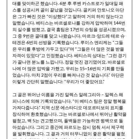
대를 맞이하곤 했습니다. 6분 후 루벤 카스트로가 일대일 패
스를 성공시켜 골이 끝났을 것입니다. 골키퍼 안토니오 아단
은 그가 빠진 것은 “이상했다”고 말하며 거의 하지 않는다고
말했습니다. 베티스는 바르셀로나를 강하게 압박하며 144번
의 실수를 범했고, 결국 홈팀은 17번의 슈팅을 성공시켰으며,
그 중 9번은 골대를 맞고 나왔습니다. 마르크-앙드레 테르 슈
테겐은 6번의 선방을 기록했습니다. 루이스 엔리케는 “그들
은 우리를 후방에 가두고 있다”며 “그들은 더 많은 것을 받을
자격이 있었다”고 인정했습니다. 베티스의 상대는 “그런 경기
가 끝나면 분노를 느낍니다. 정말 멋진 경기였어요. 바르셀로
나에 더 많은 압박을 가했고, 우리는 15~16번의 기회를 만들
었습니다. 마치 2점이 우리를 빠져나간 것 같습니다.” 아단은
이렇게 간단히 말했습니다: “우리가 더 좋았어요.”
그 골은 뛰어난 이름을 가진 알렉스 알레그리아 – 알렉스 해
피니스에 의해 기록되었습니다. “이 베티스 팀은 정말 행복을
가져다줍니다.” 지역 신문 에스타디오 데포르티보의 표지를
장식하며 환호했습니다. 그는 바르셀로나에서 뛰어난 활약을
펼쳤고, 백 5는 견고했으며, 풀백들은 가능하면 윙백으로 돌
아섰습니다. 그리고 중간에 파르도는 잠시 멈춰 서서 제구력
을 발휘했습니다. 그 결과 거의 터무니없이 좋은 활약을 펼쳤