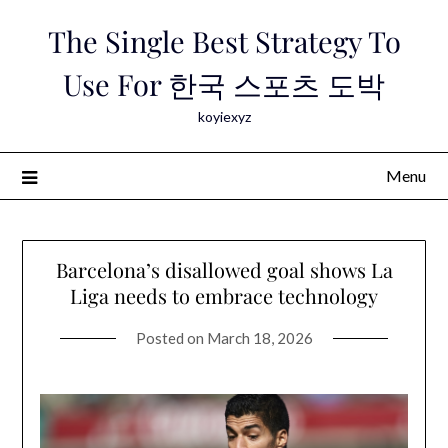
Skip
The Single Best Strategy To
to
content
Use For 한국 스포츠 도박
koyiexyz
Menu
Barcelona’s disallowed goal shows La
Liga needs to embrace technology
Posted on
March 18, 2026