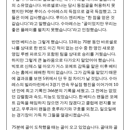
의 소유였습니다. 바르셀로나는 당시 동점골을 허용하지 못
했지만 90분 루이스 수아레스의 득점으로 결국 득점했고, 그
들은 이에 감사했습니다. 루이스 엔리케는 “한 점을 얻은 것
같습니다.”라고 말했습니다. 수아레스는 “골이었지만 우리는
좋은 플레이를 펼치지 못했습니다.”라고 인정했습니다.
반면 베티스는 그렇게 했습니다. 13위는 70분 동안 바르셀로
나를 상대로 한 번도 이긴 적이 없는 선수 중 한 명인 새로운
영입 루벤 파르도가 포함된 팀을 상대로 승리를 거뒀습니다.
하지만 그렇게 큰 놀라움으로 다가오지 말았어야 했습니다.
빅토르 산체스 델 아모가 거스 포예트 감독을 맡은 이후 베티
스는 홈에서 패배한 적이 없습니다. 그가 감독을 맡았기 때문
에 결과표를 보면 5위에서 단 두 점 차이가 날 것입니다. 수아
레스의 빌라마린에서 3경기 연속 무실점 행진을 이어가며 10
년 만에 최고 기록인 366분의 기록을 세웠고, 그 전에는 없었
던 강렬함과 속도, 지능도 있었습니다. 한 베티스 팬들은 포예
트 감독을 해임하지 않으면 가지 않겠다고 클럽에 편지를 보
냈고, 우루과이 팬들은 호루라기와 구호를 외쳤고, 일요일에
는 경기장이 가득 차 그들을 열광시켰습니다.
75분에 골이 도착했을 때는 골이 오고 있었습니다. 골대와 골