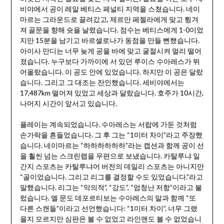
비야에서 공이 레알 베티스 페널티 지역을 스쳤습니다. 네이
마르는 그라운드로 끌려갔고, 제르만 페젤라에게 맞고 튕겨
져 골문을 향해 슛을 날렸습니다. 점수는 베티스에게 1-0이었
지만 15분을 남기고 바르셀로나가 동점을 만들 뻔했습니다.
아이사 만디는 너무 늦게 공을 바에 맞고 굴절시켜 멀리 떨어
졌습니다. 누구보다 가까이에 서 있던 루이스 수아레스가 뛰
어올랐습니다. 이 공도 안에 있었습니다. 하지만 이 공은 달랐
습니다. 그리고 그 대조는 잔인했습니다. 세비야에서는
17,487km 떨어져 있었고 세상과 달랐습니다. 호주가 10시간,
나머지 시간이 앞서고 있습니다.
플레이는 계속되었습니다. 수아레스는 서랍에 가둔 것처럼
손가락을 흔들었습니다. 그 후 그는 “1미터 차이”라고 주장했
습니다. 네이마르는 “하하하하하하”라는 캡션과 함께 공이 선
을 훨씬 넘는 스크린랩을 우편으로 보냈습니다. 카탈루냐 일
간지 스포츠는 카탈루냐어 버전의 데일리 스포츠는 아니지만
“골이었습니다. 그리고 리그를 결정할 수도 있었습니다.”라고
말했습니다. 리그는 “악의적”, “강도”, “엄청난 저항”이라고 불
렀습니다. 엘 문도 데포르티보는 수아레스의 말과 함께 “또
다른 스캔들”이라고 선언했습니다: “1미터 차이”. 너무 그랬
을지 모르지만 심판은 볼 수 없었고 라인맨도 볼 수 없었습니