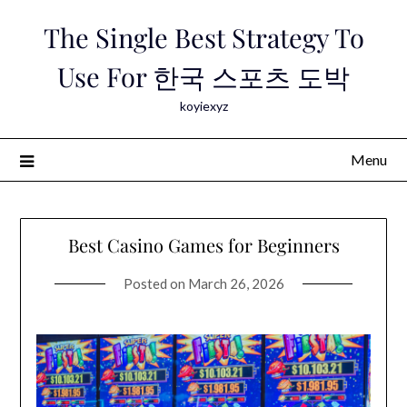
Skip
The Single Best Strategy To
to
content
Use For 한국 스포츠 도박
koyiexyz
Menu
Best Casino Games for Beginners
Posted on
March 26, 2026