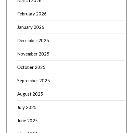
March 2026
February 2026
January 2026
December 2025
November 2025
October 2025
September 2025
August 2025
July 2025
June 2025