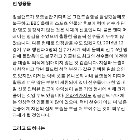
먼 영웅들
잉글랜드가 오랫동안 기다려온 그랜드슬램을 달성했음에도
불구하고 BBC 올해의 스포츠 인물상 후보에 럭비 선수가 단
한 명도 등장하지 않는 것은 시대의 신호입니다. 물론 앤디 머
레이는 영감을 주었으며 훌륭한 올림픽 선수들이 무수히 많
았습니다. 다른 형태로 인정받을 수도 있겠지만, 2016년 12
경기 무패 행진과 3명의 선수가 세계 럭비 올해의 선수 6인 명
단에 올랐음에도 불구하고 잉글랜드 최고의 선수들이 예전만
큼 대중의 의식에 얽매이지 않는 것 같습니다. 지상파 노출이
제한적이고 작년 월드컵 성적 부진과 같은 명백한 완화 요인
도 있지만, 이제는 럭비 풋볼 유니온의 사내 플랫폼에 미디어
활동의 너무 많은 부분이 제한되어 있어 선수들에 대한 일대
일 신문 인터뷰 접근이 수익성이 높은 기업 행사에 비해 크게
줄어든 것일 수도 있습니다.
온라인카지노
잉글랜드 무대에
는 인상적인 인물들이 많이 있으며, 럭비 선수가 아닌 더 넓은
관중에게 자신의 실제 모습을 조금 더 보여주는 것이 최우선
과제가 될 것입니다.
그리고 또 하나는