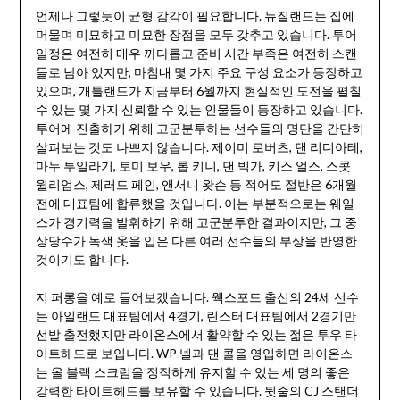
언제나 그렇듯이 균형 감각이 필요합니다. 뉴질랜드는 집에
머물며 미묘하고 미묘한 장점을 모두 갖추고 있습니다. 투어
일정은 여전히 매우 까다롭고 준비 시간 부족은 여전히 스캔
들로 남아 있지만, 마침내 몇 가지 주요 구성 요소가 등장하고
있으며, 개틀랜드가 지금부터 6월까지 현실적인 도전을 펼칠
수 있는 몇 가지 신뢰할 수 있는 인물들이 등장하고 있습니다.
투어에 진출하기 위해 고군분투하는 선수들의 명단을 간단히
살펴보는 것도 나쁘지 않습니다. 제이미 로버츠, 댄 리디아테,
마누 투일라기, 토미 보우, 롭 키니, 댄 빅가, 키스 얼스, 스콧
윌리엄스, 제러드 페인, 앤서니 왓슨 등 적어도 절반은 6개월
전에 대표팀에 합류했을 것입니다. 이는 부분적으로는 웨일
스가 경기력을 발휘하기 위해 고군분투한 결과이지만, 그 중
상당수가 녹색 옷을 입은 다른 여러 선수들의 부상을 반영한
것이기도 합니다.
지 퍼롱을 예로 들어보겠습니다. 웩스포드 출신의 24세 선수
는 아일랜드 대표팀에서 4경기, 린스터 대표팀에서 2경기만
선발 출전했지만 라이온스에서 활약할 수 있는 젊은 투우 타
이트헤드로 보입니다. WP 넬과 댄 콜을 영입하면 라이온스
는 올 블랙 스크럼을 정직하게 유지할 수 있는 세 명의 좋은
강력한 타이트헤드를 보유할 수 있습니다. 뒷줄의 CJ 스탠더