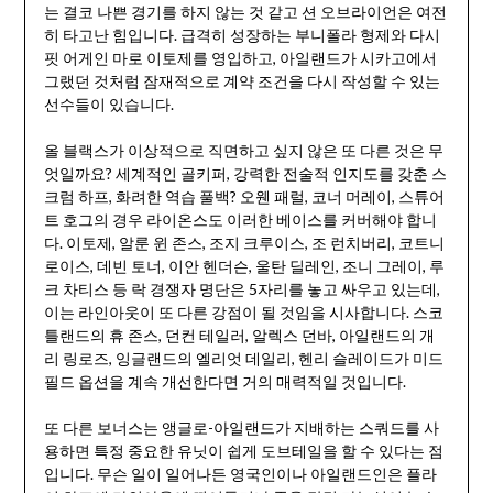
는 결코 나쁜 경기를 하지 않는 것 같고 션 오브라이언은 여전
히 타고난 힘입니다. 급격히 성장하는 부니폴라 형제와 다시
핏 어게인 마로 이토제를 영입하고, 아일랜드가 시카고에서
그랬던 것처럼 잠재적으로 계약 조건을 다시 작성할 수 있는
선수들이 있습니다.
올 블랙스가 이상적으로 직면하고 싶지 않은 또 다른 것은 무
엇일까요? 세계적인 골키퍼, 강력한 전술적 인지도를 갖춘 스
크럼 하프, 화려한 역습 풀백? 오웬 패럴, 코너 머레이, 스튜어
트 호그의 경우 라이온스도 이러한 베이스를 커버해야 합니
다. 이토제, 알룬 윈 존스, 조지 크루이스, 조 런치버리, 코트니
로이스, 데빈 토너, 이안 헨더슨, 울탄 딜레인, 조니 그레이, 루
크 차티스 등 락 경쟁자 명단은 5자리를 놓고 싸우고 있는데,
이는 라인아웃이 또 다른 강점이 될 것임을 시사합니다. 스코
틀랜드의 휴 존스, 던컨 테일러, 알렉스 던바, 아일랜드의 개
리 링로즈, 잉글랜드의 엘리엇 데일리, 헨리 슬레이드가 미드
필드 옵션을 계속 개선한다면 거의 매력적일 것입니다.
또 다른 보너스는 앵글로-아일랜드가 지배하는 스쿼드를 사
용하면 특정 중요한 유닛이 쉽게 도브테일을 할 수 있다는 점
입니다. 무슨 일이 일어나든 영국인이나 아일랜드인은 플라