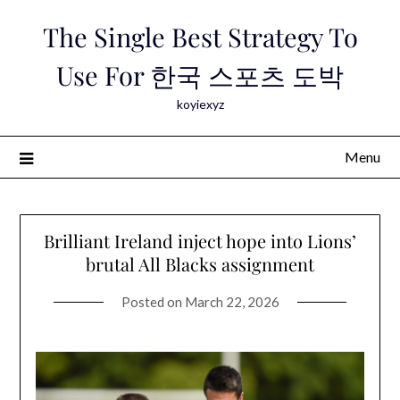
Skip
The Single Best Strategy To
to
content
Use For 한국 스포츠 도박
koyiexyz
Menu
Brilliant Ireland inject hope into Lions’
brutal All Blacks assignment
Posted on
March 22, 2026