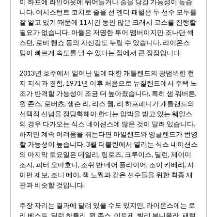
이 하프에 라인아웃에 뛰어들거나 줄을 당길 가능성이 높습
니다. 어시스턴트 코치로 줄을 선 앤디 패럴은 두 선수 모두를
잘 알고 있기 때문에 11시간 동안 많은 크래시 코스를 진행할
필요가 없습니다. 아들은 저명한 투어 멤버이지만 조나단 섹
스턴, 로비 헨쇼 등의 자신감도 누릴 수 있습니다. 라이온스
팀이 빠르게 속도를 낼 수 있다는 점에서 큰 장점입니다.
2013년 호주에서 일어난 일에 대한 개틀랜드의 광범위한 현
지 지식과 경험, 1971년 이후 처음으로 뉴질랜드에서 주택 노
조가 반격할 가능성이 조금 더 높아졌습니다. 특히 샘 워버튼,
윈 존스, 로버츠, 샘슨 리, 리스 웹, 리 하프페니가 개틀랜드의
선택적 신념을 정당화해야 한다는 압박을 받고 있는 웨일스
의 경우 다가오는 식스 네이션스에 많은 것이 달려 있습니다.
하지만 계속 어려움을 겪는다면 아일랜드와 잉글랜드가 번영
할 가능성이 높습니다. 3월 더블린에서 열리는 식스 네이션스
의 마지막 토요일은 데일리, 링로즈, 크루이스, 딜런, 제이미
조지, 피터 오마호니, 조쉬 반 데어 플라이어, 조이 카베리, 사
이먼 제보, 조니 메이, 잭 노웰과 같은 선수들을 위한 최종 재
판과 비슷할 것입니다.
주장 자리는 결과에 달려 있을 수도 있지만, 라이온스에는 로
리 베스트, 딜런 하틀리, 윈 존스, 이토제, 빌리 부니폴라, 패럴