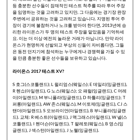
등 충분한 선수들이 잠재적인 테스트 척추를 따라 투어 주장
을 임명하는 것을 고려하고 있지만, 그 다음에는 경기장 완장
주변에서 공유하는 것을 고려하고 있습니다. 지명된 투어 주
장이 경기에 불참하거나 노크를 받아야 한다면, 2013년에 승
리한 라이온스가 두 명의 테스트 주장을 맡았음을 기억하세
요. 이는 더 이상 예전의 놀라운 거래가 아닙니다. 만약 라이
온스가 현명하게 선발되고 부상의 신들이 자비롭다면, 그들
은 동전 던지기에 참석하는 누구에게나 경쟁력을 가질 수 있
을 만큼 충분한 좋은 선수들을 보유하고 있습니다.
라이온스 2017 테스트 XV?
S 호그(스코틀랜드); L 윌리엄스(웨일스); E 데일리(잉글랜드),
R 헨쇼(아일랜드), G 노스(웨일스); 오 패럴(잉글랜드), C 머레
이(아일랜드); M 부니폴라(잉글랜드), D 하틀리(잉글랜드); T
퍼롱(아일랜드), AW 존스(웨일스), M 이토제(잉글랜드), CJ 스
탠더(아일랜드), S 오브라이언(아일랜드), B 부니폴라(잉글랜
드). 교체: R 베스트(아일랜드), J 맥그래스(아일랜드), W 넬(스
코틀랜드), I 헨더슨(아일랜드), T 팔레토(웨일스), B 영스(잉
글랜드), J 섹스턴(아일랜드), J 노웰(잉글랜드).