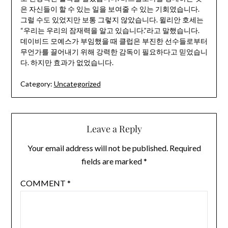
은 자신들이 할 수 있는 일을 보여줄 수 있는 기회였습니다.
그럴 수도 있었지만 보통 그렇지 않았습니다. 윌리안 호세는
“우리는 우리의 잠재력을 알고 있습니다.”라고 말했습니다.
데이비드 모예스가 부임했을 때 클럽은 부진한 선수들로부터
무언가를 끌어내기 위해 강력한 감독이 필요하다고 믿었습니
다. 하지만 효과가 없었습니다.
Category:
Uncategorized
Leave a Reply
Your email address will not be published.
Required
fields are marked
*
COMMENT
*