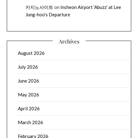
카지노사이트
on
Incheon Airport ‘Abuzz’ at Lee
Jung-hoo’s Departure
Archives
August 2026
July 2026
June 2026
May 2026
April 2026
March 2026
February 2026