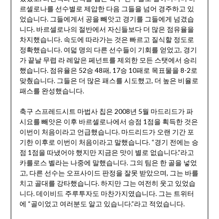
르셀로나를 선수별로 제압한 다음 그들을 넘어 경주하고 있
었습니다. 그들에게서 공을 빼앗고 경기를 그들에게 넘겼습
니다. 바르셀로나의 절반에서 자신들보다 더 많은 점유율을
차지했습니다. 속도에 따라가는 것은 빠르고 질식할 정도로
정확했습니다. 여덟 명의 다른 선수들이 기회를 얻었고, 경기
가 끝날 무렵 라 레알은 페넌트를 제외한 모든 스탯에서 승리
했습니다. 점유율은 52승 48패, 17승 10패로 목표물을 8-2로
맞췄습니다. 그들은 더 많은 패스를 시도했고, 더 높은 비율로
패스를 완성했습니다.
축구 스프레드시트 마법사 칩은 2008년 5월 마드리드가 파
시요를 빼앗은 이후 바르셀로나에서 승점 1점을 획득한 것은
이번이 처음이라고 언급했습니다. 마드리드가 오랜 기간 포
기한 이후로 이번이 처음이라고 말했습니다. “경기 전에는 승
점 1점을 따냈어야 했지만 지금은 맛이 별로 없습니다.”라고
카를로스 벨라는 나중에 말했습니다. 그의 팀은 한 골을 넣었
고, 다른 선수는 오프사이드 판정을 잘못 받았으며, 그는 바를
치고 골대를 강타했습니다. 하지만 그는 여전히 웃고 있었습
니다. 데이비드 주루투자도 마찬가지였습니다. 그는 트위터
에 “골이었고 여러분도 알고 있습니다.”라고 적었습니다.