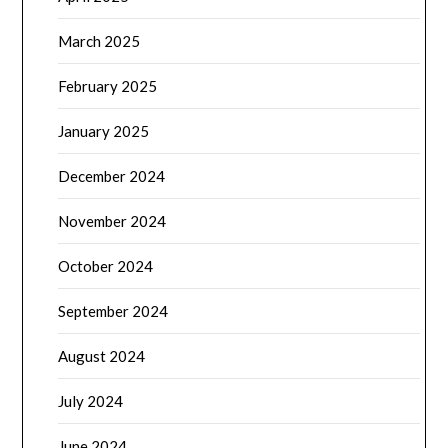
March 2025
February 2025
January 2025
December 2024
November 2024
October 2024
September 2024
August 2024
July 2024
June 2024