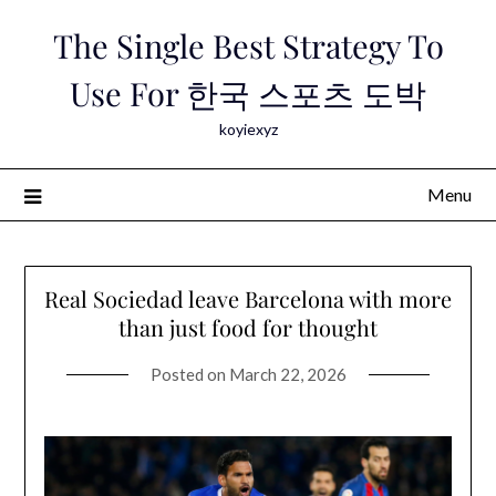
Skip
The Single Best Strategy To
to
content
Use For 한국 스포츠 도박
koyiexyz
Menu
Real Sociedad leave Barcelona with more
than just food for thought
Posted on
March 22, 2026