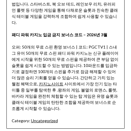
법입니다. 스타버스트, 북 오브 데드, 레인보우 리치, 유러피
언 룰렛 등 다양한 게임을 통해 다채로운 슬롯과 친숙한 클래
식 테이블 게임을 강력하게 조합하여 쉽게 사용할 수 있습니
다.
패디 파워 카지노 입금 금지 보너스 코드 – 2026년 3월
오퍼: 50개의 무료 스핀 환영 보너스 | 코드: PGCTV1 | 스내
그 유어 50개의 무료 스핀 패디 파워 카지노는 신규 플레이어
에게 시작을 위한 50개의 무료 스핀을 제공하여 큰 부담 없이
슬롯을 쉽게 시도할 수 있는 방법입니다. 10파운드를 입금하
기로 결정하면 100개의 스핀을 추가로 잠금 해제할 수 있어
더 많은 승리 기회를 얻을 수 있습니다. 간단하고 가치 있는
웰컴 혜택으로,
카지노사이트
사이트에서 가장 인기 있는 타
이틀 중 일부를 탐색한 후 .왕좌의 게임, 불멸의 로맨스, 룰렛,
바카라 게임을 완전히 체험할 수 있는 탑 게임은 유명 슬롯과
클래식 테이블 게임의 탄탄한 조합을 제공하여 보너스로 순
조롭게 시작할 수 있습니다.
Category:
Uncategorized