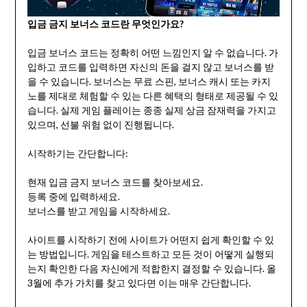
입금 금지 보너스 코드란 무엇인가요?
입금 보너스 코드는 정확히 어떤 느낌인지 알 수 없습니다. 가
입하고 코드를 입력하면 자신의 돈을 걸지 않고 보너스를 받
을 수 있습니다. 보너스는 무료 스핀, 보너스 캐시 또는 카지
노를 제대로 체험할 수 있는 다른 혜택의 형태로 제공될 수 있
습니다. 실제 게임 플레이는 종종 실제 상금 잠재력을 가지고
있으며, 선불 위험 없이 진행됩니다.
시작하기는 간단합니다:
현재 입금 금지 보너스 코드를 찾아보세요.
등록 중에 입력하세요.
보너스를 받고 게임을 시작하세요.
사이트를 시작하기 전에 사이트가 어떤지 쉽게 확인할 수 있
는 방법입니다. 게임을 테스트하고 모든 것이 어떻게 실행되
는지 확인한 다음 자신에게 적합한지 결정할 수 있습니다. 올
3월에 추가 가치를 찾고 있다면 이는 매우 간단합니다.