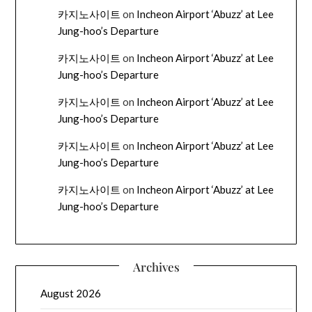
카지노사이트
on
Incheon Airport ‘Abuzz’ at Lee
Jung-hoo’s Departure
카지노사이트
on
Incheon Airport ‘Abuzz’ at Lee
Jung-hoo’s Departure
카지노사이트
on
Incheon Airport ‘Abuzz’ at Lee
Jung-hoo’s Departure
카지노사이트
on
Incheon Airport ‘Abuzz’ at Lee
Jung-hoo’s Departure
카지노사이트
on
Incheon Airport ‘Abuzz’ at Lee
Jung-hoo’s Departure
Archives
August 2026