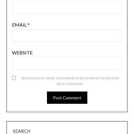
EMAIL
*
WEBSITE
Save my name, email, and website in this browser for the next
time I comment.
SEARCH