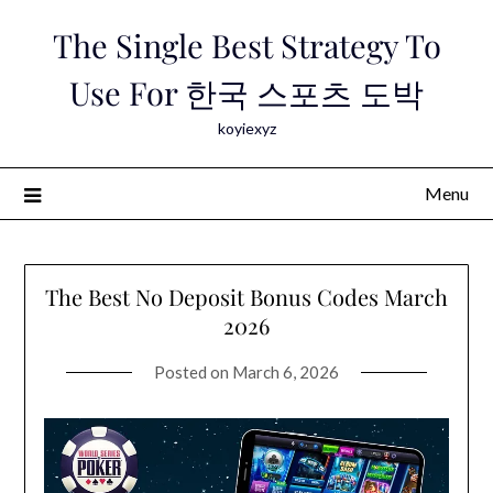
Skip
The Single Best Strategy To
to
content
Use For 한국 스포츠 도박
koyiexyz
Menu
The Best No Deposit Bonus Codes March
2026
Posted on
March 6, 2026