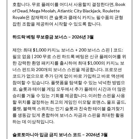
호합니다. 무료 플레이를 어디서 사용할지 결정한다면, Book
of Dead, Mega Moolah, Atlantic City Blackjack, Roulette
Royale은 잠재력이 큰 슬롯과 클래식 카지노 필수품의 균형
잡힌 조합을 제공하여 시작할 수 있도록 합니다.
하드락 베팅 무보증금 보너스 – 2026년 3월
제안: 최대 $1,000 카지노 보너스 + 200 보너스 스핀 | 코드:
필요 없음 | 200 무료 스핀 하드록 베팅은 신규 플레이어를 위
한 강력한 환영 패키지를 출시하여 최대 $1,000의 카지노 보
너스 펀드와 200개의 보너스 스핀을 제공합니다. 프로모션
코드가 없으므로 추가 단계 없이 바로 가입하고 바로 액션에
참여할 수 있습니다. 플랫폼을 탐색할 수 있는 넉넉한 방법으
로, 슬롯과 테이블 게임 모두에서 추가 플레이 시간과 더 많은
승리를 거둘 수 있는 기회를 제공합니다. 이러한 스핀을 사용
할 위치를 결정하는 최고의 게임인 이모탈 로맨스, 울프 골드,
룰렛, 블랙잭 스위치는 인기 슬롯과 친숙한 테이블 즐겨찾기
를 생동감 있게 혼합하여 보너스 자금과 스핀을 최대한 활용
하는 데 이상적입니다.
슬로토마니아 입금 금지 보너스 코드 – 2026년 3월