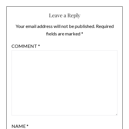
Leave a Reply
Your email address will not be published.
Required
fields are marked
*
COMMENT
*
NAME
*