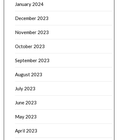
January 2024
December 2023
November 2023
October 2023
September 2023
August 2023
July 2023
June 2023
May 2023
April 2023