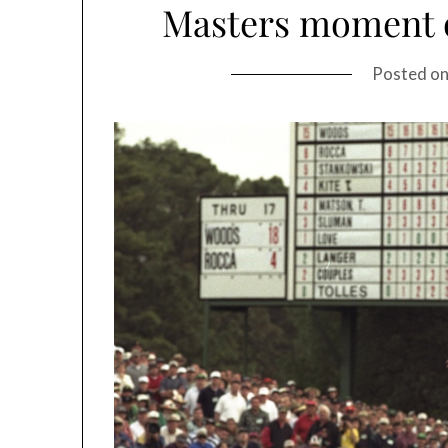
Masters moment of
Posted o