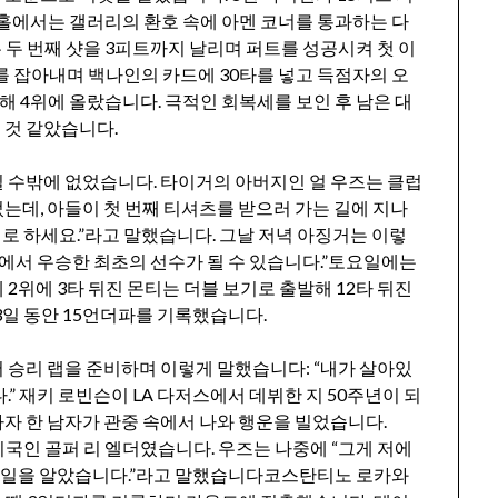
 홀에서는 갤러리의 환호 속에 아멘 코너를 통과하는 다
는 두 번째 샷을 3피트까지 날리며 퍼트를 성공시켜 첫 이
를 잡아내며 백나인의 카드에 30타를 넣고 득점자의 오
해 4위에 올랐습니다. 극적인 회복세를 보인 후 남은 대
 것 같았습니다.
 수밖에 없었습니다. 타이거의 아버지인 얼 우즈는 클럽
는데, 아들이 첫 번째 티셔츠를 받으러 가는 길에 지나
대로 하세요.”라고 말했습니다. 그날 저녁 아징거는 이렇
스에서 우승한 최초의 선수가 될 수 있습니다.”토요일에는
2위에 3타 뒤진 몬티는 더블 보기로 출발해 12타 뒤진
3일 동안 15언더파를 기록했습니다.
 승리 랩을 준비하며 이렇게 말했습니다: “내가 살아있
” 재키 로빈슨이 LA 다저스에서 데뷔한 지 50주년이 되
자 한 남자가 관중 속에서 나와 행운을 빌었습니다.
미국인 골퍼 리 엘더였습니다. 우즈는 나중에 “그게 저에
 할 일을 알았습니다.”라고 말했습니다코스탄티노 로카와