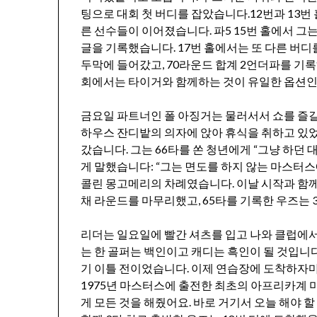
팅으로 대회 첫 버디를 잡았습니다.12번과 13번
른 선수들이 이어졌습니다. 파5 15번 홀에서 그
글을 기록했습니다. 17번 홀에서는 또 다른 버디
두막에 들어갔고, 70라운드 합계 2언더파를 기록
회에서는 타이거와 함께하는 것이 유일한 옵션인
금요일 파트너인 폴 아징거는 물러서서 쇼를 즐길
하우스 잔디밭의 의자에 앉아 휴식을 취하고 있었
갔습니다. 그는 66타를 쏜 청년에게 “그냥 하던 
게 말했습니다: “그는 면도를 하지 않는 마스터
콜린 몽고메리의 차례였습니다. 이날 시작과 함께 
채 라운드를 마무리했고, 65타를 기록한 우즈는 
리더는 일요일에 빨간 셔츠를 입고 나와 클럽에서
는 한 골퍼는 백인이고 캐디는 흑인이 될 것입니다.
기 이틀 전이었습니다. 이제 연습장에 도착하자마
1975년 마스터스에 출전한 최초의 아프리카계 
게 모든 것을 해줬어요. 바로 거기서 오늘 해야