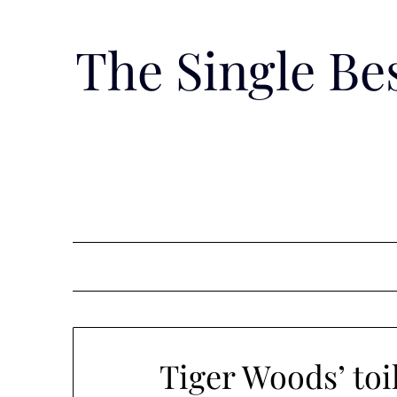
Skip
to
The Single B
content
Tiger Woods’ toi