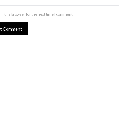
in this browser for the next time I comment.