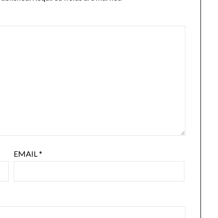
EMAIL
*