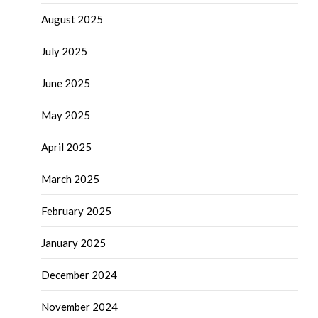
August 2025
July 2025
June 2025
May 2025
April 2025
March 2025
February 2025
January 2025
December 2024
November 2024