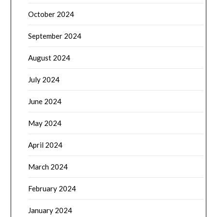
October 2024
September 2024
August 2024
July 2024
June 2024
May 2024
April 2024
March 2024
February 2024
January 2024