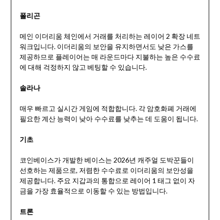
폴리곤
메인 이더리움 체인에서 거래를 처리하는 레이어 2 확장 네트
워크입니다. 이더리움의 보안을 유지하면서도 낮은 가스를
제공하므로 플레이어는 매 라운드마다 지불하는 높은 수수료
에 대해 걱정하지 않고 베팅할 수 있습니다.
솔라나
매우 빠르고 실시간 게임에 적합합니다. 각 암호화폐 거래에
필요한 계산 능력이 낮아 수수료를 낮추는 데 도움이 됩니다.
기초
코인베이스가 개발한 베이스는 2026년 캐주얼 도박꾼들이
선호하는 제품으로, 저렴한 수수료로 이더리움의 보안성을
제공합니다. 주요 지갑과의 통합으로 레이어 1 태그 없이 자
금을 가장 효율적으로 이동할 수 있는 방법입니다.
트론