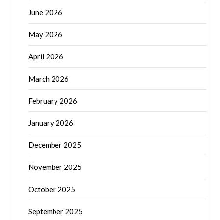
June 2026
May 2026
April 2026
March 2026
February 2026
January 2026
December 2025
November 2025
October 2025
September 2025