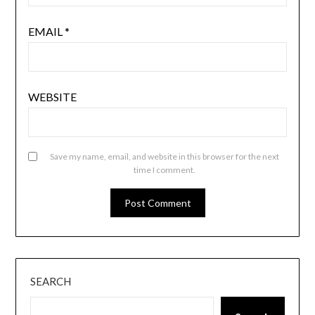
EMAIL
*
WEBSITE
Save my name, email, and website in this browser for the next
time I comment.
SEARCH