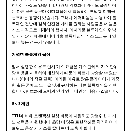
한다는 사실도 있습니다. 따라서 암호화폐 카지노 플레이어
는 다른 플랫폼보다 이더리움에서 작동하는 도박형 디앱을
선호하는 경향이 있습니다. 그러나 이더리움을 사용하여 블
록체인 전반에 걸쳐 안전한 거래를 원하는 사람들은 더 높은
가스 가격으로 거래해야 합니다. 이더리움 블록체인이 워낙
인기가 많기 때문에 이더리움 블록체인의 가스 요금은 대안
보다 높은 경우가 많습니다.
저렴한 블록체인 옵션
앞서 설명한 이유로 인해 가스 요금은 가스 단위와 가스 단위
당 비용을 사용하여 계산하기 때문에 빠르게 상승할 수 있습
니다(이더의 작은 단위). 이러한 이유로 많은 플레이어가 과중
한 활동 중에도 요금을 낮게 유지하는 다른 블록체인을 선택
합니다. 암호화폐 도박의 인기 있는 대안은 다음과 같습니다:
BNB 체인
ETH에 비해 트랜잭션 실행 비용이 저렴하고 광범위한 카지
노 선택을 지원합니다. 초당 더 많은 트랜잭션을 처리하여 네
트워크 혼잡 시 가스를 줄이는 데 도움이 됩니다.