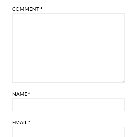
COMMENT
*
NAME
*
EMAIL
*