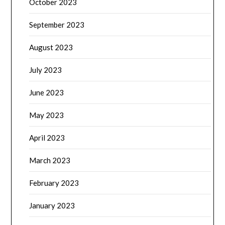
October 2023
September 2023
August 2023
July 2023
June 2023
May 2023
April 2023
March 2023
February 2023
January 2023