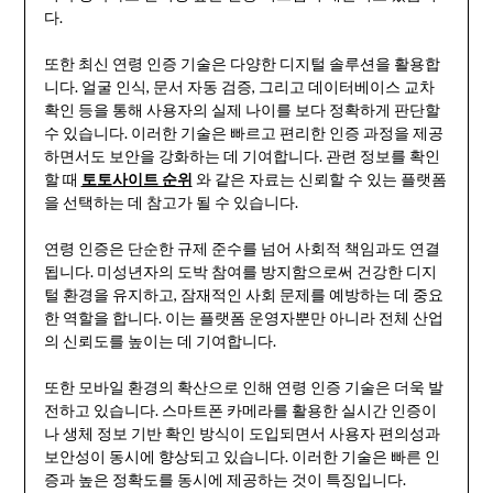
다.
또한 최신 연령 인증 기술은 다양한 디지털 솔루션을 활용합
니다. 얼굴 인식, 문서 자동 검증, 그리고 데이터베이스 교차
확인 등을 통해 사용자의 실제 나이를 보다 정확하게 판단할
수 있습니다. 이러한 기술은 빠르고 편리한 인증 과정을 제공
하면서도 보안을 강화하는 데 기여합니다. 관련 정보를 확인
할 때
토토사이트 순위
와 같은 자료는 신뢰할 수 있는 플랫폼
을 선택하는 데 참고가 될 수 있습니다.
연령 인증은 단순한 규제 준수를 넘어 사회적 책임과도 연결
됩니다. 미성년자의 도박 참여를 방지함으로써 건강한 디지
털 환경을 유지하고, 잠재적인 사회 문제를 예방하는 데 중요
한 역할을 합니다. 이는 플랫폼 운영자뿐만 아니라 전체 산업
의 신뢰도를 높이는 데 기여합니다.
또한 모바일 환경의 확산으로 인해 연령 인증 기술은 더욱 발
전하고 있습니다. 스마트폰 카메라를 활용한 실시간 인증이
나 생체 정보 기반 확인 방식이 도입되면서 사용자 편의성과
보안성이 동시에 향상되고 있습니다. 이러한 기술은 빠른 인
증과 높은 정확도를 동시에 제공하는 것이 특징입니다.