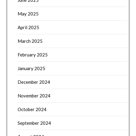
May 2025
April 2025
March 2025
February 2025
January 2025
December 2024
November 2024
October 2024
September 2024