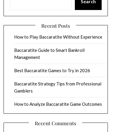
Search
Recent Posts
How to Play Baccaratite Without Experience
Baccaratite Guide to Smart Bankroll
Management
Best Baccaratite Games to Try in 2026
Baccaratite Strategy Tips from Professional
Gamblers
How to Analyze Baccaratite Game Outcomes
Recent Comments