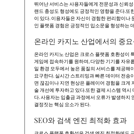
뛰어난 서비스는 사용자들에게 전문성과 신뢰성을 
랜드 충성도 형성에도 긍정적인 영향을 준다.또한
이 있다. 이용자들은 자신이 경험한 편리함이나 
인 플랫폼 경험은 긍정적인 입소문을 형성하는 데
온라인 카지노 산업에서의 중요
온라인 카지노 산업은 크로스 플랫폼 호환성이 특
게임에 접속하기를 원하며, 다양한 기기를 자유
일 환경 모두에서 높은 품질의 서비스를 제공해야
요구한다. 실시간 스트리밍과 빠른 데이터 전송이
면 끊김이나 지연 현상은 플레이어 경험을 크게 
술 개선에 투자하고 있다.또한 결제 시스템 역시
다. 사용자는 입출금 과정에서 오류가 발생하지 
결정짓는 핵심 요소가 된다.
SEO와 검색 엔진 최적화 효과
크로스 플랫폼 호환성은 검색 엔진 최적화에도 긍