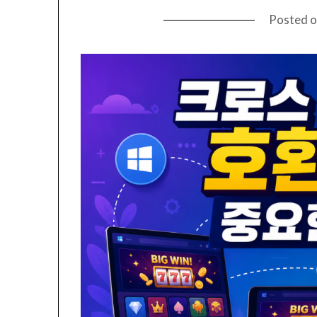
Posted 