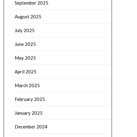
September 2025
August 2025
July 2025
June 2025
May 2025
April 2025
March 2025
February 2025
January 2025
December 2024