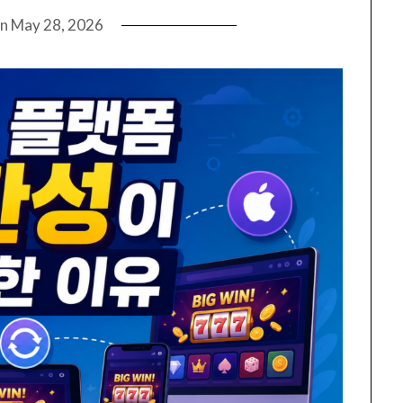
on
May 28, 2026