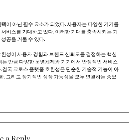
택이 아닌 필수 요소가 되었다. 사용자는 다양한 기기를
 서비스를 기대하고 있다. 이러한 기대를 충족시키는 기
성공을 거둘 수 있다.
호환성이 사용자 경험과 브랜드 신뢰도를 결정하는 핵심
속되는 만큼 다양한 운영체제와 기기에서 안정적인 서비스
.결국 크로스 플랫폼 호환성은 단순한 기술적 기능이 아
적화, 그리고 장기적인 성장 가능성을 모두 연결하는 중요
e a Reply