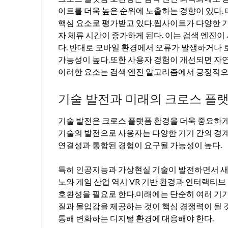
이트를 더욱 높은 순위에 노출하는 경향이 있다.
핵심 요소로 평가받고 있다.웹사이트가 다양한 
자 체류 시간이 증가하게 된다. 이는 검색 엔진
다. 반대로 모바일 환경에서 오류가 발생하거나 
가능성이 높다.또한 사용자 경험이 개선되면 자
이러한 요소는 검색 엔진 알고리즘에서 긍정적으
기술 발전과 미래의 크로스 플
기술 발전은 크로스 플랫폼 환경을 더욱 중요하게
기술의 발전으로 사용자는 다양한 기기 간의 경계
연결성과 통합된 경험이 요구될 가능성이 높다.
특히 인공지능과 가상현실 기술이 발전하면서 새
노와 게임 산업 역시 VR 기반 환경과 인터랙티브
호환성을 필요로 한다.미래에는 단순히 여러 기
질과 몰입감을 제공하는 것이 핵심 경쟁력이 될 
통해 변화하는 디지털 환경에 대응해야 한다.