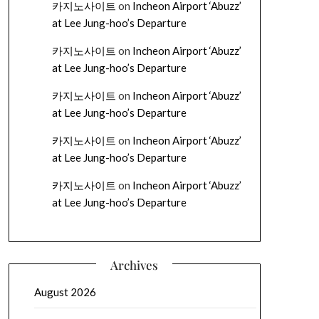
카지노사이트
on
Incheon Airport ‘Abuzz’
at Lee Jung-hoo’s Departure
카지노사이트
on
Incheon Airport ‘Abuzz’
at Lee Jung-hoo’s Departure
카지노사이트
on
Incheon Airport ‘Abuzz’
at Lee Jung-hoo’s Departure
카지노사이트
on
Incheon Airport ‘Abuzz’
at Lee Jung-hoo’s Departure
카지노사이트
on
Incheon Airport ‘Abuzz’
at Lee Jung-hoo’s Departure
Archives
August 2026