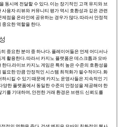
동시에 전달할 수 있다. 이는 장기적인 고객 유지와 브
 사용자 리뷰와 커뮤니티 평가 역시 호환성과 깊은 관련
문제점을 온라인에 공유하는 경우가 많다. 따라서 안정적
 중요한 역할을 한다.
성
히 중요한 분야 중 하나다. 플레이어들은 언제 어디서나
롭게 활용한다. 따라서 카지노 플랫폼은 데스크톱과 모바
 한다.라이브 카지노 게임은 특히 높은 수준의 호환성을
 필요한 만큼 안정적인 시스템 최적화가 필수적이다. 화
저하시킬 수 있기 때문에 카지노 운영사들은 지속적인 기
 다양한 플랫폼에서 동일한 수준의 안정성을 제공해야 한
않기를 기대하며, 안전한 거래 환경은 브랜드 신뢰도를
정적인 영향을 준다. 검색 엔진은 모바일 친화적인 웹사