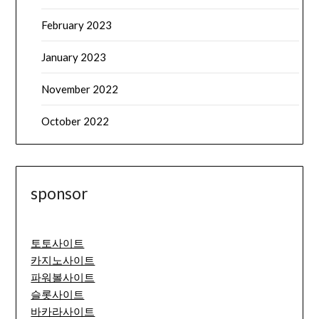
February 2023
January 2023
November 2022
October 2022
sponsor
토토사이트
카지노사이트
파워볼사이트
슬롯사이트
바카라사이트