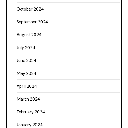
October 2024
September 2024
August 2024
July 2024
June 2024
May 2024
April 2024
March 2024
February 2024
January 2024