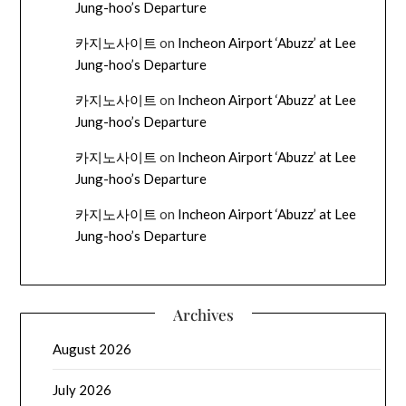
Jung-hoo’s Departure
카지노사이트
on
Incheon Airport ‘Abuzz’ at Lee
Jung-hoo’s Departure
카지노사이트
on
Incheon Airport ‘Abuzz’ at Lee
Jung-hoo’s Departure
카지노사이트
on
Incheon Airport ‘Abuzz’ at Lee
Jung-hoo’s Departure
카지노사이트
on
Incheon Airport ‘Abuzz’ at Lee
Jung-hoo’s Departure
Archives
August 2026
July 2026