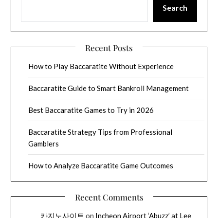
Search
Recent Posts
How to Play Baccaratite Without Experience
Baccaratite Guide to Smart Bankroll Management
Best Baccaratite Games to Try in 2026
Baccaratite Strategy Tips from Professional
Gamblers
How to Analyze Baccaratite Game Outcomes
Recent Comments
카지노사이트
on
Incheon Airport ‘Abuzz’ at Lee