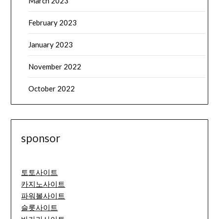
March 2023
February 2023
January 2023
November 2022
October 2022
sponsor
토토사이트
카지노사이트
파워볼사이트
슬롯사이트