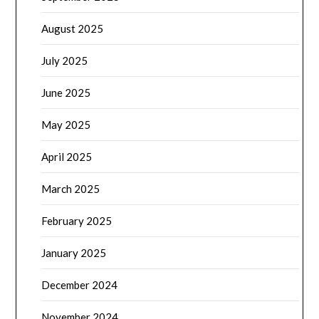
August 2025
July 2025
June 2025
May 2025
April 2025
March 2025
February 2025
January 2025
December 2024
November 2024