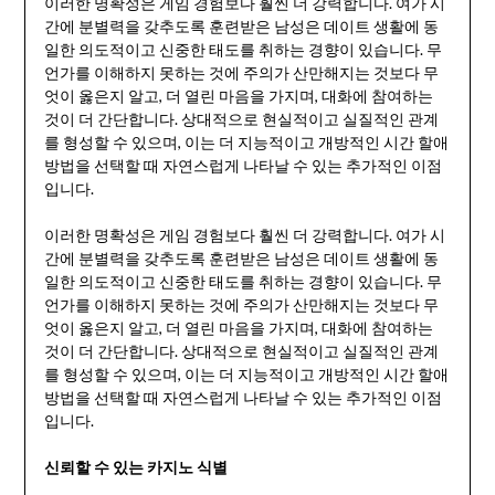
이러한 명확성은 게임 경험보다 훨씬 더 강력합니다. 여가 시
간에 분별력을 갖추도록 훈련받은 남성은 데이트 생활에 동
일한 의도적이고 신중한 태도를 취하는 경향이 있습니다. 무
언가를 이해하지 못하는 것에 주의가 산만해지는 것보다 무
엇이 옳은지 알고, 더 열린 마음을 가지며, 대화에 참여하는
것이 더 간단합니다. 상대적으로 현실적이고 실질적인 관계
를 형성할 수 있으며, 이는 더 지능적이고 개방적인 시간 할애
방법을 선택할 때 자연스럽게 나타날 수 있는 추가적인 이점
입니다.
이러한 명확성은 게임 경험보다 훨씬 더 강력합니다. 여가 시
간에 분별력을 갖추도록 훈련받은 남성은 데이트 생활에 동
일한 의도적이고 신중한 태도를 취하는 경향이 있습니다. 무
언가를 이해하지 못하는 것에 주의가 산만해지는 것보다 무
엇이 옳은지 알고, 더 열린 마음을 가지며, 대화에 참여하는
것이 더 간단합니다. 상대적으로 현실적이고 실질적인 관계
를 형성할 수 있으며, 이는 더 지능적이고 개방적인 시간 할애
방법을 선택할 때 자연스럽게 나타날 수 있는 추가적인 이점
입니다.
신뢰할 수 있는 카지노 식별