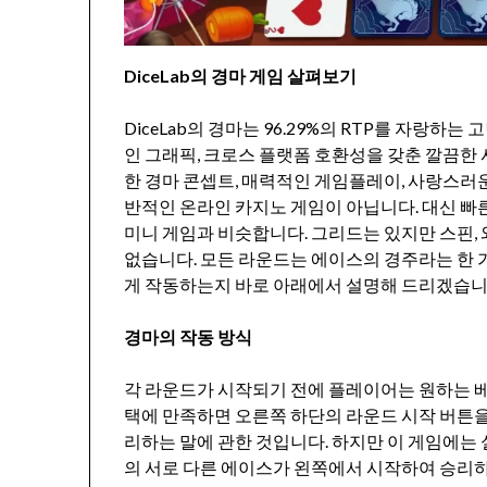
DiceLab의 경마 게임 살펴보기
DiceLab의 경마는 96.29%의 RTP를 자랑
인 그래픽, 크로스 플랫폼 호환성을 갖춘 깔끔한
한 경마 콘셉트, 매력적인 게임플레이, 사랑스러운
반적인 온라인 카지노 게임이 아닙니다. 대신 빠
미니 게임과 비슷합니다. 그리드는 있지만 스핀,
없습니다. 모든 라운드는 에이스의 경주라는 한 
게 작동하는지 바로 아래에서 설명해 드리겠습니
경마의 작동 방식
각 라운드가 시작되기 전에 플레이어는 원하는 베
택에 만족하면 오른쪽 하단의 라운드 시작 버튼을 
리하는 말에 관한 것입니다. 하지만 이 게임에는 
의 서로 다른 에이스가 왼쪽에서 시작하여 승리하