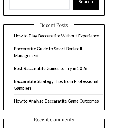
Search
Recent Posts
How to Play Baccaratite Without Experience
Baccaratite Guide to Smart Bankroll
Management
Best Baccaratite Games to Try in 2026
Baccaratite Strategy Tips from Professional
Gamblers
How to Analyze Baccaratite Game Outcomes
Recent Comments