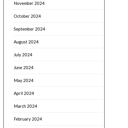
November 2024
October 2024
September 2024
August 2024
July 2024
June 2024
May 2024
April 2024
March 2024
February 2024