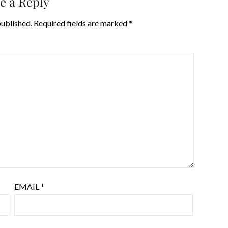
e a Reply
published.
Required fields are marked
*
EMAIL
*