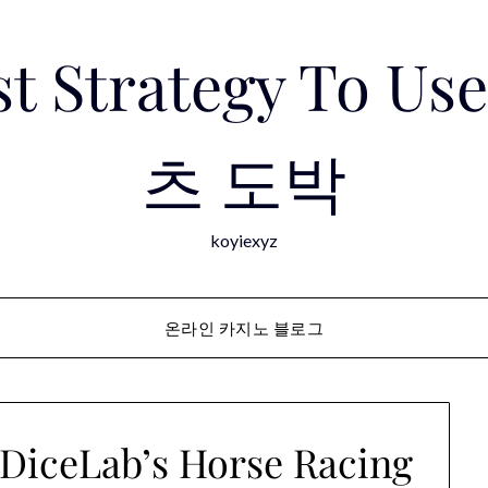
est Strategy To 
츠 도박
koyiexyz
온라인 카지노 블로그
DiceLab’s Horse Racing