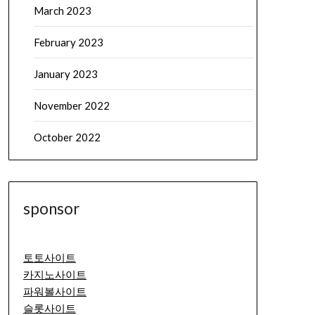
March 2023
February 2023
January 2023
November 2022
October 2022
sponsor
토토사이트
카지노사이트
파워볼사이트
슬롯사이트