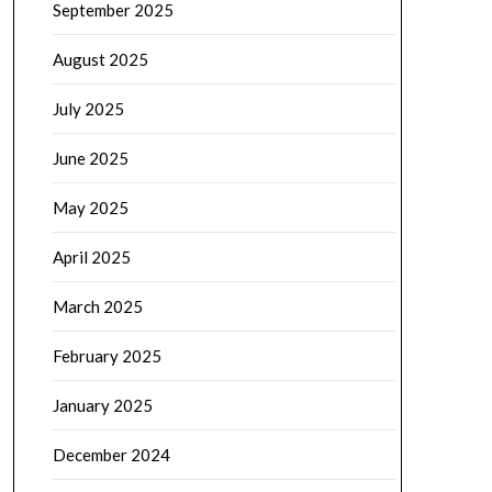
September 2025
August 2025
July 2025
June 2025
May 2025
April 2025
March 2025
February 2025
January 2025
December 2024