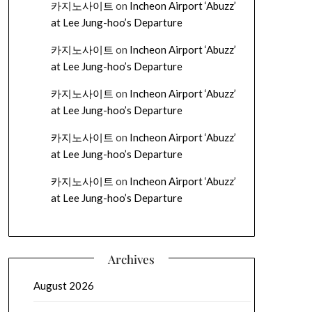
카지노사이트
on
Incheon Airport ‘Abuzz’
at Lee Jung-hoo’s Departure
카지노사이트
on
Incheon Airport ‘Abuzz’
at Lee Jung-hoo’s Departure
카지노사이트
on
Incheon Airport ‘Abuzz’
at Lee Jung-hoo’s Departure
카지노사이트
on
Incheon Airport ‘Abuzz’
at Lee Jung-hoo’s Departure
카지노사이트
on
Incheon Airport ‘Abuzz’
at Lee Jung-hoo’s Departure
Archives
August 2026