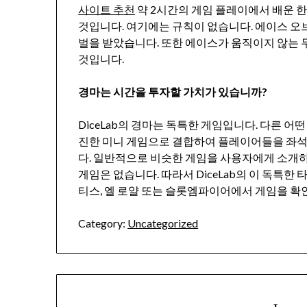
사이트 추천
약 2시간의 게임 플레이에서 배운 한
것입니다. 여기에는 규칙이 없습니다. 에이스 오브
벌을 받았습니다. 또한 에이스가 움직이지 않는 두
것입니다.
경마는 시간을 투자할 가치가 있습니까?
DiceLab의 경마는 독특한 게임입니다. 다른 어
진한 미니 게임으로 결합하여 플레이어들을 좌석 
다. 일반적으로 비슷한 게임을 사용자에게 소개하지만
게임은 없습니다. 따라서 DiceLab의 이 독특
티스, 엘 로얄 또는 슬롯엠파이어에서 게임을 확
Category:
Uncategorized