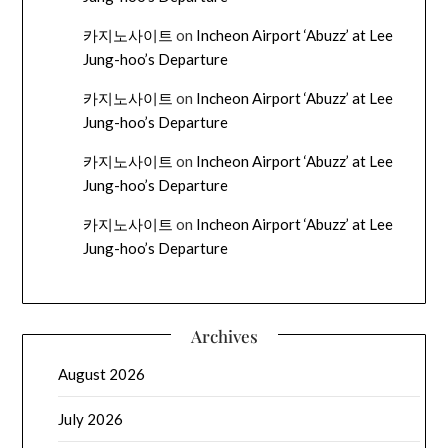
카지노사이트
on
Incheon Airport ‘Abuzz’ at Lee
Jung-hoo’s Departure
카지노사이트
on
Incheon Airport ‘Abuzz’ at Lee
Jung-hoo’s Departure
카지노사이트
on
Incheon Airport ‘Abuzz’ at Lee
Jung-hoo’s Departure
카지노사이트
on
Incheon Airport ‘Abuzz’ at Lee
Jung-hoo’s Departure
Archives
August 2026
July 2026