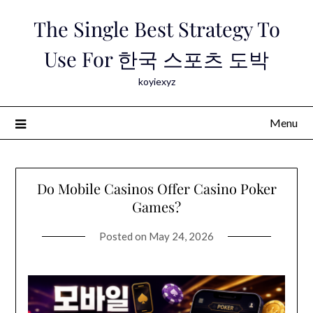
Skip
The Single Best Strategy To
to
content
Use For 한국 스포츠 도박
koyiexyz
Menu
Do Mobile Casinos Offer Casino Poker
Games?
Posted on
May 24, 2026