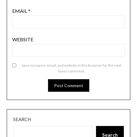
EMAIL
*
WEBSITE
Save my name, email, and website in this browser for the next
time I comment.
SEARCH
Search