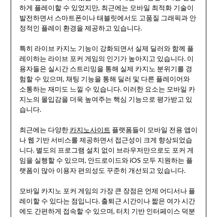
하게 플레이할 수 있었지만, 최근에는 모바일 최적화 기술이
발전하면서 스마트폰이나 태블릿에서도 고품질 그래픽과 안
정적인 플레이 환경을 제공하고 있습니다.
특히 라이브 카지노 기능이 강화되면서 실제 딜러와 함께 플
레이하는 라이브 포커 게임의 인기가 높아지고 있습니다. 이
용자들은 실시간 스트리밍을 통해 실제 카지노 분위기를 경
험할 수 있으며, 채팅 기능을 통해 딜러 및 다른 플레이어와
소통하는 재미도 느낄 수 있습니다. 이러한 요소는 모바일 카
지노의 몰입감을 더욱 높여주는 핵심 기능으로 평가받고 있
습니다.
최근에는 다양한
카지노사이트
플랫폼들이 모바일 전용 앱이
나 웹 기반 서비스를 제공하면서 접근성이 크게 향상되었습
니다. 별도의 프로그램 설치 없이 브라우저만으로도 포커 게
임을 실행할 수 있으며, 안드로이드와 iOS 모두 지원하는 플
랫폼이 많아 이용자 편의성도 꾸준히 개선되고 있습니다.
모바일 카지노 포커 게임의 가장 큰 장점은 언제 어디서나 플
레이할 수 있다는 점입니다. 출퇴근 시간이나 짧은 여가 시간
에도 간편하게 접속할 수 있으며, 터치 기반 인터페이스 덕분