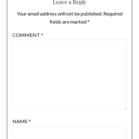
Leave a Reply
Your email address will not be published.
Required
fields are marked
*
COMMENT
*
NAME
*