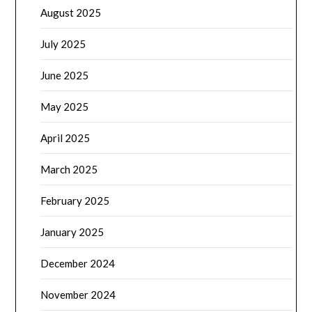
August 2025
July 2025
June 2025
May 2025
April 2025
March 2025
February 2025
January 2025
December 2024
November 2024