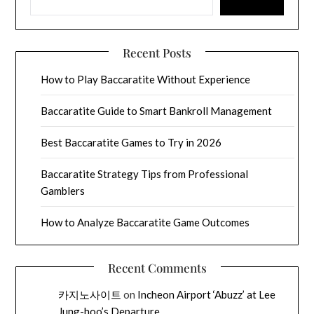
Recent Posts
How to Play Baccaratite Without Experience
Baccaratite Guide to Smart Bankroll Management
Best Baccaratite Games to Try in 2026
Baccaratite Strategy Tips from Professional
Gamblers
How to Analyze Baccaratite Game Outcomes
Recent Comments
카지노사이트
on
Incheon Airport ‘Abuzz’ at Lee
Jung-hoo’s Departure