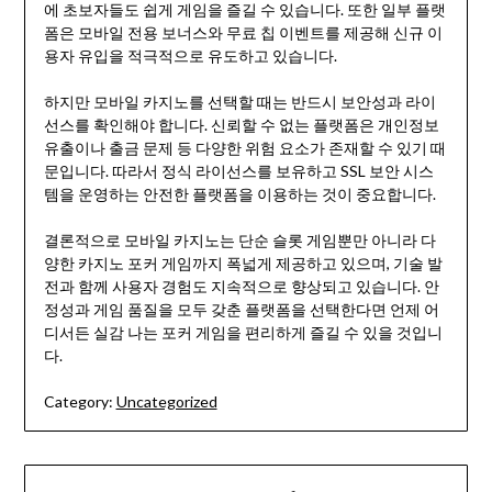
에 초보자들도 쉽게 게임을 즐길 수 있습니다. 또한 일부 플랫
폼은 모바일 전용 보너스와 무료 칩 이벤트를 제공해 신규 이
용자 유입을 적극적으로 유도하고 있습니다.
하지만 모바일 카지노를 선택할 때는 반드시 보안성과 라이
선스를 확인해야 합니다. 신뢰할 수 없는 플랫폼은 개인정보
유출이나 출금 문제 등 다양한 위험 요소가 존재할 수 있기 때
문입니다. 따라서 정식 라이선스를 보유하고 SSL 보안 시스
템을 운영하는 안전한 플랫폼을 이용하는 것이 중요합니다.
결론적으로 모바일 카지노는 단순 슬롯 게임뿐만 아니라 다
양한 카지노 포커 게임까지 폭넓게 제공하고 있으며, 기술 발
전과 함께 사용자 경험도 지속적으로 향상되고 있습니다. 안
정성과 게임 품질을 모두 갖춘 플랫폼을 선택한다면 언제 어
디서든 실감 나는 포커 게임을 편리하게 즐길 수 있을 것입니
다.
Category:
Uncategorized