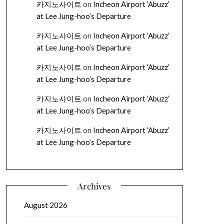
카지노사이트
on
Incheon Airport ‘Abuzz’
at Lee Jung-hoo’s Departure
카지노사이트
on
Incheon Airport ‘Abuzz’
at Lee Jung-hoo’s Departure
카지노사이트
on
Incheon Airport ‘Abuzz’
at Lee Jung-hoo’s Departure
카지노사이트
on
Incheon Airport ‘Abuzz’
at Lee Jung-hoo’s Departure
카지노사이트
on
Incheon Airport ‘Abuzz’
at Lee Jung-hoo’s Departure
Archives
August 2026