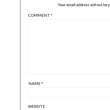
Your email address will not be 
COMMENT
*
NAME
*
WEBSITE