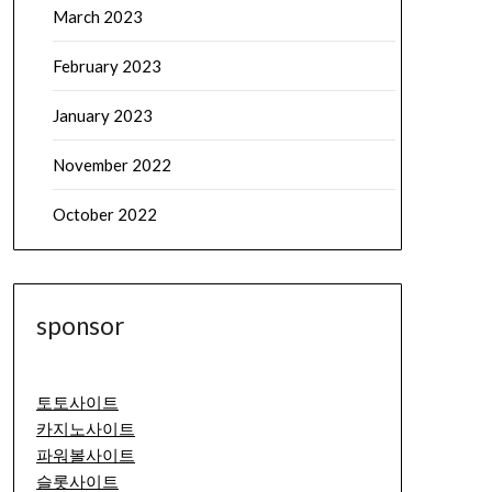
March 2023
February 2023
January 2023
November 2022
October 2022
sponsor
토토사이트
카지노사이트
파워볼사이트
슬롯사이트