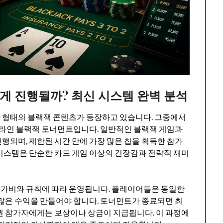
게 진행될까? 최신 시스템 완벽 분석
 형태의 블랙잭 콘텐츠가 등장하고 있습니다. 그중에서
 온라인 블랙잭 토너먼트입니다. 일반적인 블랙잭 게임과
행되며, 제한된 시간 안에 가장 많은 칩을 획득한 참가
시스템은 단순한 카드 게임 이상의 긴장감과 전략적 재미
가비와 규칙에 따라 운영됩니다. 플레이어들은 동일한
 많은 수익을 만들어야 합니다. 토너먼트가 종료되면 최
권 참가자에게는 보상이나 상금이 지급됩니다. 이 과정에