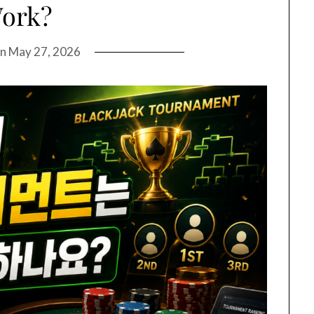
ork?
on
May 27, 2026