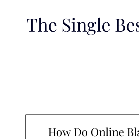
Skip
to
The Single B
content
How Do Online Bl