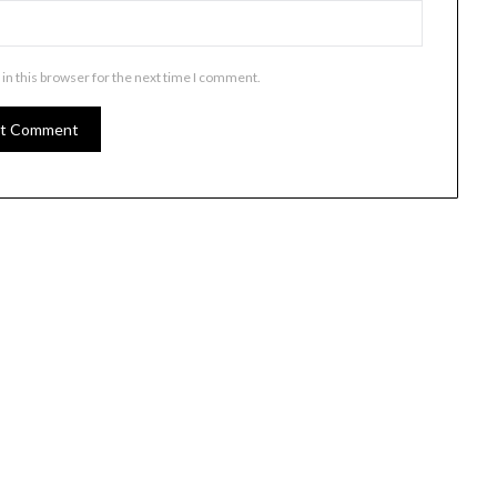
in this browser for the next time I comment.