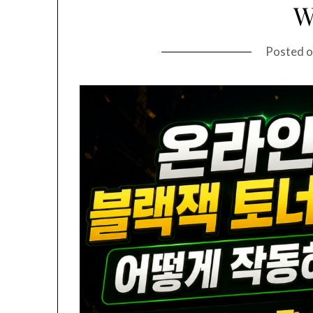
W
Posted 