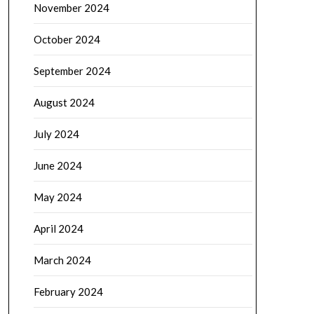
November 2024
October 2024
September 2024
August 2024
July 2024
June 2024
May 2024
April 2024
March 2024
February 2024