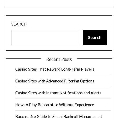
SEARCH
Search
Recent Posts
Casino Sites That Reward Long-Term Players
Casino Sites with Advanced Filtering Options
Casino Sites with Instant Notifications and Alerts
How to Play Baccaratite Without Experience
Baccaratite Guide to Smart Bankroll Management