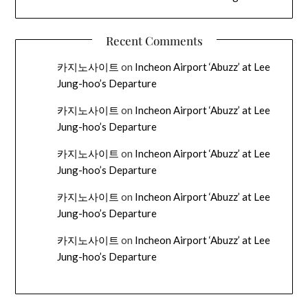
Recent Comments
카지노사이트
on
Incheon Airport ‘Abuzz’ at Lee
Jung-hoo’s Departure
카지노사이트
on
Incheon Airport ‘Abuzz’ at Lee
Jung-hoo’s Departure
카지노사이트
on
Incheon Airport ‘Abuzz’ at Lee
Jung-hoo’s Departure
카지노사이트
on
Incheon Airport ‘Abuzz’ at Lee
Jung-hoo’s Departure
카지노사이트
on
Incheon Airport ‘Abuzz’ at Lee
Jung-hoo’s Departure