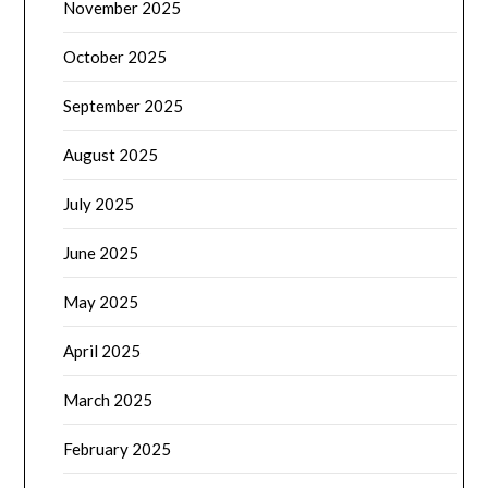
November 2025
October 2025
September 2025
August 2025
July 2025
June 2025
May 2025
April 2025
March 2025
February 2025