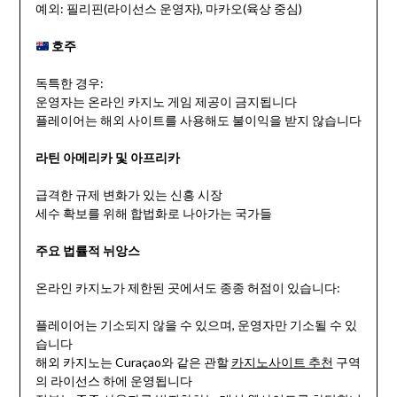
예외: 필리핀(라이선스 운영자), 마카오(육상 중심)
호주
독특한 경우:
운영자는 온라인 카지노 게임 제공이 금지됩니다
플레이어는 해외 사이트를 사용해도 불이익을 받지 않습니다
라틴 아메리카 및 아프리카
급격한 규제 변화가 있는 신흥 시장
세수 확보를 위해 합법화로 나아가는 국가들
주요 법률적 뉘앙스
온라인 카지노가 제한된 곳에서도 종종 허점이 있습니다:
플레이어는 기소되지 않을 수 있으며, 운영자만 기소될 수 있
습니다
해외 카지노는 Curaçao와 같은 관할
카지노사이트 추천
구역
의 라이선스 하에 운영됩니다