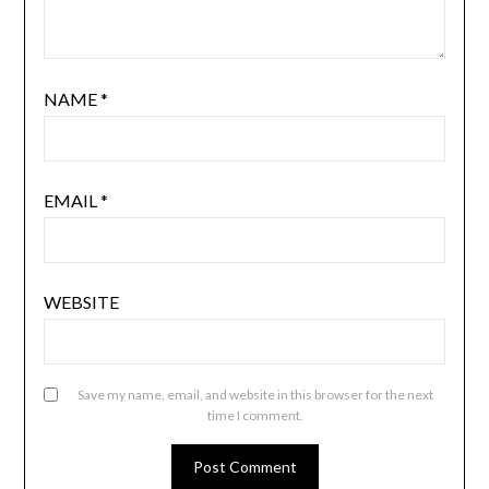
NAME
*
EMAIL
*
WEBSITE
Save my name, email, and website in this browser for the next
time I comment.