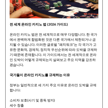
전 세계 온라인 카지노 법 (2026 가이드)
온라인 카지노 법은 전 세계적으로 매우 다양합니다. 한 국가
에서 완벽하게 합법화된 것은 다른 국가에서 제한되거나 금
지될 수 있습니다. 이러한 글로벌 “패치워크”는 각 국가가 고
유한 문화적, 경제적, 정치적 우선순위에 따라 도박을 규제하
기 때문에 존재합니다. 이 가이드에서는 전 세계적으로 온라
인 도박이 어떻게 규제되는지 살펴보고 주요 지역을 강조하
겠습니다.
국가들이 온라인 카지노를 규제하는 이유
정부는 일반적으로 세 가지 주요 이유로 온라인 도박을 규제
합니다:
소비자 보호(사기 및 중독 방지)
세수 창출