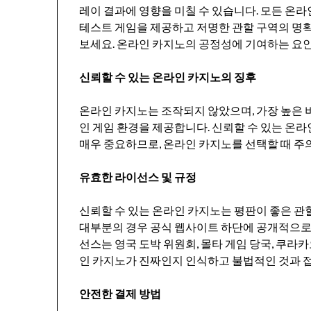
레이 결과에 영향을 미칠 수 있습니다. 모든 온
테스트 게임을 제공하고 저명한 관할 구역의 명
보세요. 온라인 카지노의 공정성에 기여하는 요인
신뢰할 수 있는 온라인 카지노의 징후
온라인 카지노는 조작되지 않았으며, 가장 높은
인 게임 환경을 제공합니다. 신뢰할 수 있는 온라
매우 중요하므로, 온라인 카지노를 선택할 때 주
유효한 라이선스 및 규정
신뢰할 수 있는 온라인 카지노는 평판이 좋은 관
대부분의 경우 공식 웹사이트 하단에 공개적으로
선스는 영국 도박 위원회, 몰타 게임 당국, 쿠라
인 카지노가 진짜인지 인식하고 불법적인 것과 
안전한 결제 방법