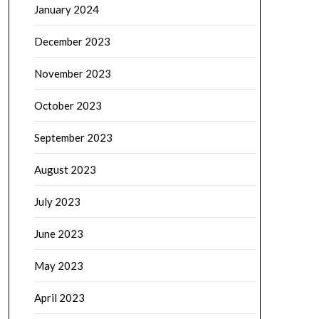
January 2024
December 2023
November 2023
October 2023
September 2023
August 2023
July 2023
June 2023
May 2023
April 2023