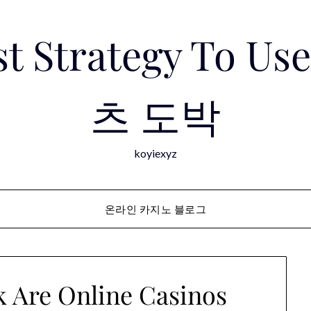
est Strategy To 
츠 도박
koyiexyz
온라인 카지노 블로그
k Are Online Casinos