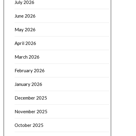
July 2026
June 2026
May 2026
April 2026
March 2026
February 2026
January 2026
December 2025
November 2025
October 2025