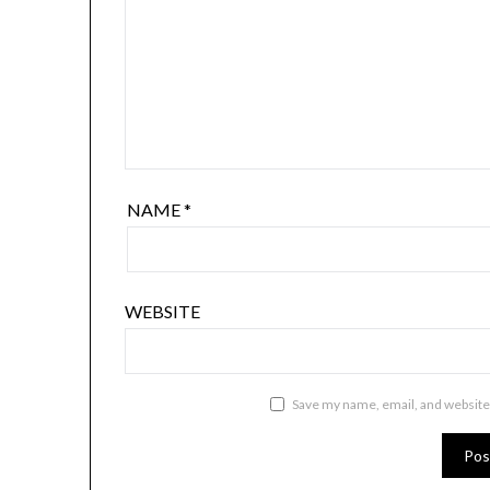
NAME
*
WEBSITE
Save my name, email, and website 