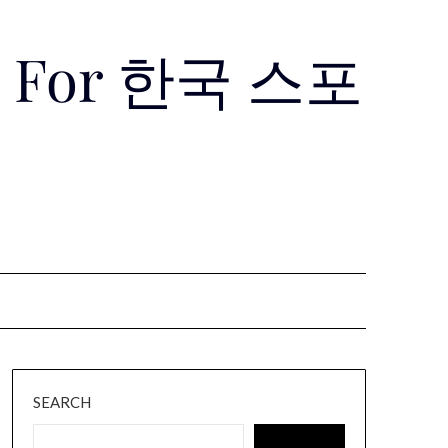
Use For 한국 스포
SEARCH