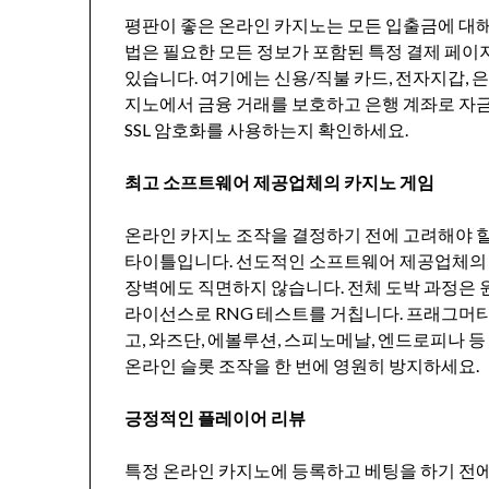
평판이 좋은 온라인 카지노는 모든 입출금에 대해
법은 필요한 모든 정보가 포함된 특정 결제 페이지
있습니다. 여기에는 신용/직불 카드, 전자지갑, 
지노에서 금융 거래를 보호하고 은행 계좌로 자
SSL 암호화를 사용하는지 확인하세요.
최고 소프트웨어 제공업체의 카지노 게임
온라인 카지노 조작을 결정하기 전에 고려해야 할
타이틀입니다. 선도적인 소프트웨어 제공업체의 
장벽에도 직면하지 않습니다. 전체 도박 과정은
라이선스로 RNG 테스트를 거칩니다. 프래그머티컬
고, 와즈단, 에볼루션, 스피노메날, 엔드로피나 
온라인 슬롯 조작을 한 번에 영원히 방지하세요.
긍정적인 플레이어 리뷰
특정 온라인 카지노에 등록하고 베팅을 하기 전