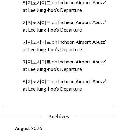
카지노사이트
on
Incheon Airport ‘Abuzz’
at Lee Jung-hoo’s Departure
카지노사이트
on
Incheon Airport ‘Abuzz’
at Lee Jung-hoo’s Departure
카지노사이트
on
Incheon Airport ‘Abuzz’
at Lee Jung-hoo’s Departure
카지노사이트
on
Incheon Airport ‘Abuzz’
at Lee Jung-hoo’s Departure
카지노사이트
on
Incheon Airport ‘Abuzz’
at Lee Jung-hoo’s Departure
Archives
August 2026