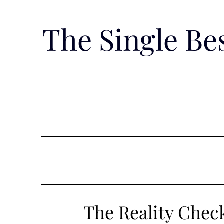
Skip
to
The Single B
content
The Reality Chec