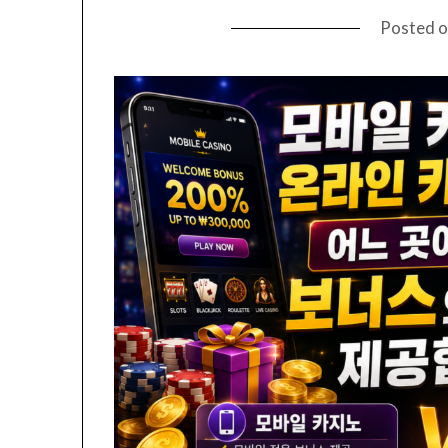
Posted 