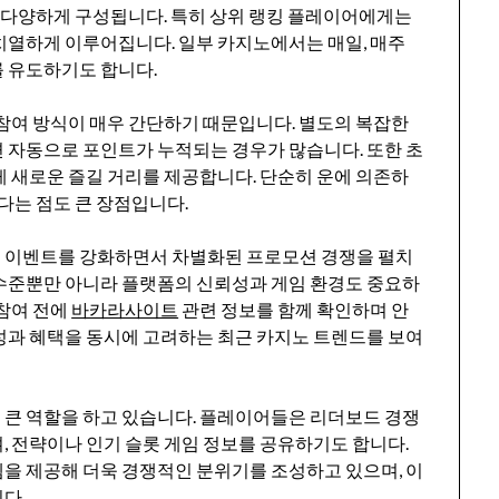
트 등 다양하게 구성됩니다. 특히 상위 랭킹 플레이어에게는
치열하게 이루어집니다. 일부 카지노에서는 매일, 매주
 유도하기도 합니다.
 참여 방식이 매우 간단하기 때문입니다. 별도의 복잡한
 자동으로 포인트가 누적되는 경우가 많습니다. 또한 초
게 새로운 즐길 거리를 제공합니다. 단순히 운에 의존하
있다는 점도 큰 장점입니다.
 이벤트를 강화하면서 차별화된 프로모션 경쟁을 펼치
 수준뿐만 아니라 플랫폼의 신뢰성과 게임 환경도 중요하
 참여 전에
바카라사이트
관련 정보를 함께 확인하며 안
성과 혜택을 동시에 고려하는 최근 카지노 트렌드를 보여
 큰 역할을 하고 있습니다. 플레이어들은 리더보드 경쟁
, 전략이나 인기 슬롯 게임 정보를 공유하기도 합니다.
을 제공해 더욱 경쟁적인 분위기를 조성하고 있으며, 이
다.