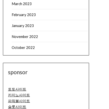
March 2023
February 2023
January 2023
November 2022
October 2022
sponsor
토토사이트
카지노사이트
파워볼사이트
슬롯사이트