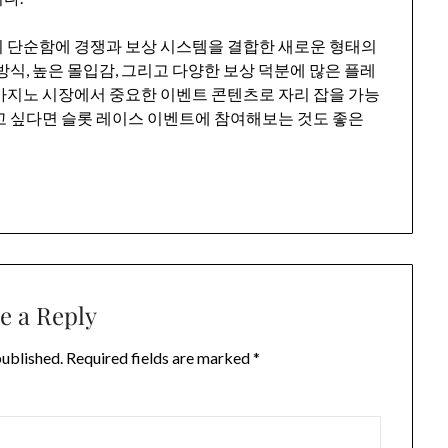
의 단순함에 경쟁과 보상 시스템을 결합한 새로운 형태의
방식, 높은 몰입감, 그리고 다양한 보상 덕분에 많은 플레
카지노 시장에서 중요한 이벤트 콘텐츠로 자리 잡을 가능
고 싶다면 슬롯 레이스 이벤트에 참여해보는 것도 좋은
e a Reply
published.
Required fields are marked
*