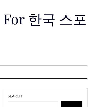
Use For 한국 스포
SEARCH