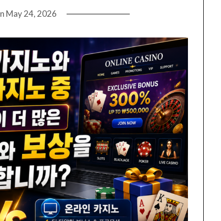
on
May 24, 2026