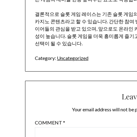
결론적으로 슬롯 게임 레이스는 기존 슬롯 게임
카지노 콘텐츠라고 할 수 있습니다. 간단한 참여 
이어들의 관심을 받고 있으며, 앞으로도 온라인 
성이 높습니다. 슬롯 게임을 더욱 흥미롭게 즐기
선택이 될 수 있습니다.
Category:
Uncategorized
Leav
Your email address will not be 
COMMENT
*