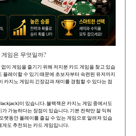
드 게임은 무엇일까?
없이 게임을 즐기기 위해 저지분 카드 게임을 찾고 있습
도 플레이할 수 있기 때문에 초보자부터 숙련된 유저까지
이 카지노 게임의 긴장감과 재미를 경험할 수 있다는 점
ackjack)이 있습니다. 블랙잭은 카지노 게임 중에서도
이가 가능하다는 장점이 있습니다. 기본 전략만 잘 익혀
 오랫동안 플레이를 즐길 수 있는 게임으로 알려져 있습
에게도 추천되는 카드 게임입니다.