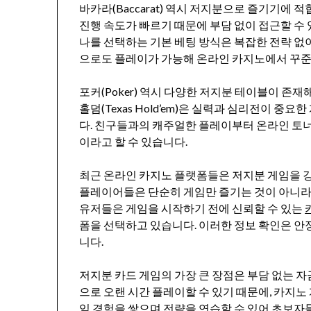
바카라(Baccarat) 역시 저지분으로 즐기기에
진행 속도가 빠르기 때문에 부담 없이 접근할 수 있습니
나를 선택하는 기본 베팅 방식은 복잡한 전략 없이
으로도 플레이가 가능해 온라인 카지노에서 꾸준
포커(Poker) 역시 다양한 저지분 테이블이 존
홀덤(Texas Hold’em)은 실력과 심리전이 
다. 친구들과의 캐주얼한 플레이부터 온라인 토
이라고 할 수 있습니다.
최근 온라인 카지노 플랫폼들은 저지분 게임을 
플레이어들은 단순히 게임만 즐기는 것이 아니라
유저들은 게임을 시작하기 전에 신뢰할 수 있는
폼을 선택하고 있습니다. 이러한 정보 확인은 안
니다.
저지분 카드 게임의 가장 큰 장점은 부담 없는 자
으로 오랜 시간 플레이할 수 있기 때문에, 카지노
임 경험을 쌓으며 전략을 연습할 수 있어 초보