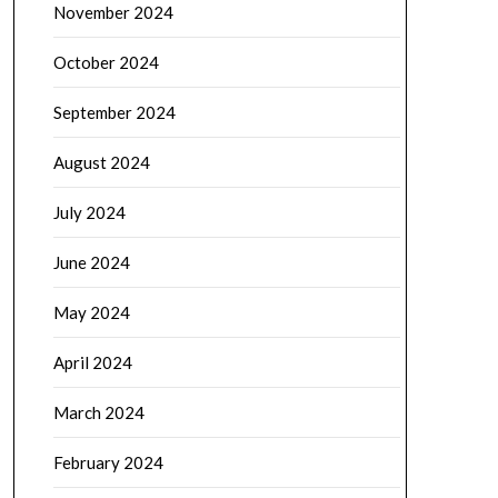
November 2024
October 2024
September 2024
August 2024
July 2024
June 2024
May 2024
April 2024
March 2024
February 2024