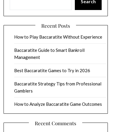
Search
Recent Posts
How to Play Baccaratite Without Experience
Baccaratite Guide to Smart Bankroll
Management
Best Baccaratite Games to Try in 2026
Baccaratite Strategy Tips from Professional
Gamblers
How to Analyze Baccaratite Game Outcomes
Recent Comments