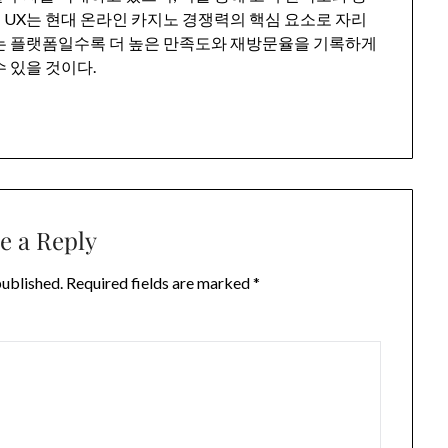
UX는 현대 온라인 카지노 경쟁력의 핵심 요소로 자리
하는 플랫폼일수록 더 높은 만족도와 재방문율을 기록하게
 있을 것이다.
e a Reply
published.
Required fields are marked
*