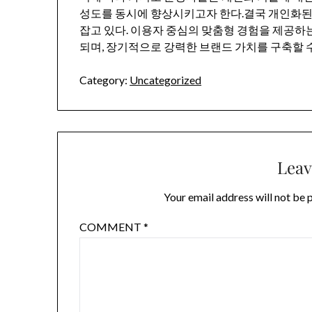
성도를 동시에 향상시키고자 한다.결국 개인화된 
잡고 있다. 이용자 중심의 맞춤형 경험을 제공
되며, 장기적으로 강력한 브랜드 가치를 구축할 수
Category:
Uncategorized
Leav
Your email address will not be 
COMMENT
*