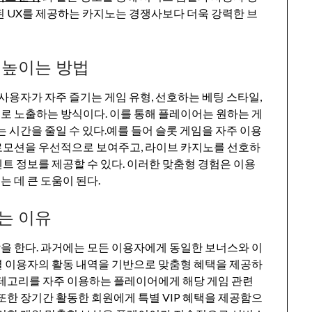
된 UX를 제공하는 카지노는 경쟁사보다 더욱 강력한 브
 높이는 방법
사용자가 자주 즐기는 게임 유형, 선호하는 베팅 스타일,
로 노출하는 방식이다. 이를 통해 플레이어는 원하는 게
는 시간을 줄일 수 있다.예를 들어 슬롯 게임을 자주 이용
로모션을 우선적으로 보여주고, 라이브 카지노를 선호하
트 정보를 제공할 수 있다. 이러한 맞춤형 경험은 이용
 데 큰 도움이 된다.
는 이유
을 한다. 과거에는 모든 이용자에게 동일한 보너스와 이
별 이용자의 활동 내역을 기반으로 맞춤형 혜택을 제공하
카테고리를 자주 이용하는 플레이어에게 해당 게임 관련
또한 장기간 활동한 회원에게 특별 VIP 혜택을 제공함으