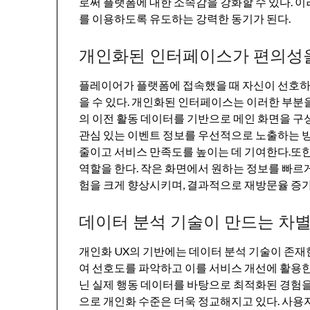
로써 플랫폼에 대한 소속감을 강화할 수 있다. 
를 이용하도록 유도하는 강력한 동기가 된다.
개인화된 인터페이스가 편의성
플레이어가 플랫폼에 접속했을 때 자신이 선호하
을 수 있다. 개인화된 인터페이스는 이러한 부분
의 이전 활동 데이터를 기반으로 메인 화면을 구
관심 있는 이벤트 정보를 우선적으로 노출하는 
줄이고 서비스 만족도를 높이는 데 기여한다.또
역할을 한다. 작은 화면에서 원하는 정보를 빠르
험을 크게 향상시키며, 결과적으로 재방문율 증
데이터 분석 기술이 만드는 차
개인화 UX의 기반에는 데이터 분석 기술이 존재
여 선호도를 파악하고 이를 서비스 개선에 활용한
닌 실제 행동 데이터를 바탕으로 최적화된 경험을
으로 개인화 수준은 더욱 정교해지고 있다. 사