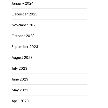
January 2024
December 2023
November 2023
October 2023
September 2023
August 2023
July 2023
June 2023
May 2023
April 2023