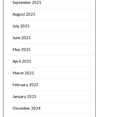
September 2025
August 2025
July 2025
June 2025
May 2025
April 2025
March 2025
February 2025
January 2025
December 2024