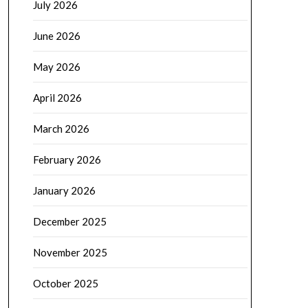
July 2026
June 2026
May 2026
April 2026
March 2026
February 2026
January 2026
December 2025
November 2025
October 2025