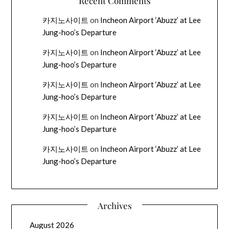
Recent Comments
카지노사이트
on
Incheon Airport ‘Abuzz’ at Lee
Jung-hoo’s Departure
카지노사이트
on
Incheon Airport ‘Abuzz’ at Lee
Jung-hoo’s Departure
카지노사이트
on
Incheon Airport ‘Abuzz’ at Lee
Jung-hoo’s Departure
카지노사이트
on
Incheon Airport ‘Abuzz’ at Lee
Jung-hoo’s Departure
카지노사이트
on
Incheon Airport ‘Abuzz’ at Lee
Jung-hoo’s Departure
Archives
August 2026