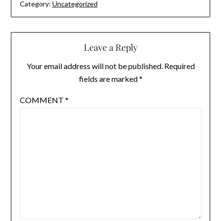
Category:
Uncategorized
Leave a Reply
Your email address will not be published.
Required
fields are marked
*
COMMENT
*