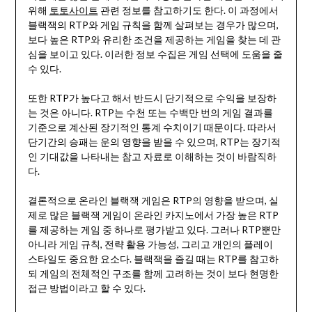
위해
토토사이트
관련 정보를 참고하기도 한다. 이 과정에서
블랙잭의 RTP와 게임 규칙을 함께 살펴보는 경우가 많으며,
보다 높은 RTP와 유리한 조건을 제공하는 게임을 찾는 데 관
심을 보이고 있다. 이러한 정보 수집은 게임 선택에 도움을 줄
수 있다.
또한 RTP가 높다고 해서 반드시 단기적으로 수익을 보장하
는 것은 아니다. RTP는 수천 또는 수백만 번의 게임 결과를
기준으로 계산된 장기적인 통계 수치이기 때문이다. 따라서
단기간의 승패는 운의 영향을 받을 수 있으며, RTP는 장기적
인 기대값을 나타내는 참고 자료로 이해하는 것이 바람직하
다.
결론적으로 온라인 블랙잭 게임은 RTP의 영향을 받으며, 실
제로 많은 블랙잭 게임이 온라인 카지노에서 가장 높은 RTP
를 제공하는 게임 중 하나로 평가받고 있다. 그러나 RTP뿐만
아니라 게임 규칙, 전략 활용 가능성, 그리고 개인의 플레이
스타일도 중요한 요소다. 블랙잭을 즐길 때는 RTP를 참고하
되 게임의 전체적인 구조를 함께 고려하는 것이 보다 현명한
접근 방법이라고 할 수 있다.