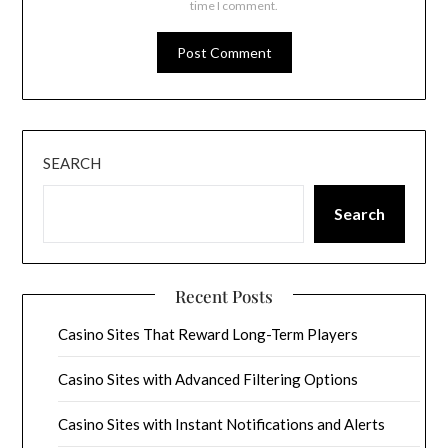
time I comment.
SEARCH
Search
Recent Posts
Casino Sites That Reward Long-Term Players
Casino Sites with Advanced Filtering Options
Casino Sites with Instant Notifications and Alerts