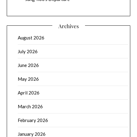
Archives
August 2026
July 2026
June 2026
May 2026
April 2026
March 2026
February 2026
January 2026