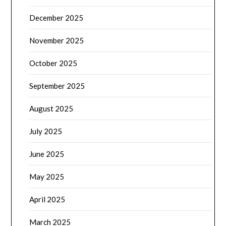
December 2025
November 2025
October 2025
September 2025
August 2025
July 2025
June 2025
May 2025
April 2025
March 2025