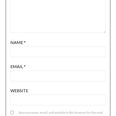
NAME
*
EMAIL
*
WEBSITE
Save my name, email, and website in this browser for the next