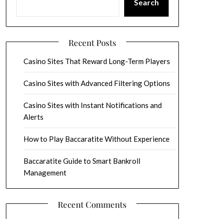
Search
Recent Posts
Casino Sites That Reward Long-Term Players
Casino Sites with Advanced Filtering Options
Casino Sites with Instant Notifications and
Alerts
How to Play Baccaratite Without Experience
Baccaratite Guide to Smart Bankroll
Management
Recent Comments