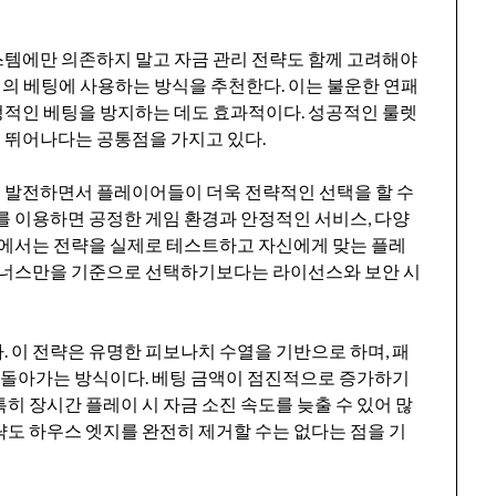
스템에만 의존하지 말고 자금 관리 전략도 함께 고려해야
 번의 베팅에 사용하는 방식을 추천한다. 이는 불운한 연패
정적인 베팅을 방지하는 데도 효과적이다. 성공적인 룰렛
 뛰어나다는 공통점을 가지고 있다.
 발전하면서 플레이어들이 더욱 전략적인 선택을 할 수
를 이용하면 공정한 게임 환경과 안정적인 서비스, 다양
환경에서는 전략을 실제로 테스트하고 자신에게 맞는 플레
 보너스만을 기준으로 선택하기보다는 라이선스와 보안 시
 이 전략은 유명한 피보나치 수열을 기반으로 하며, 패
로 돌아가는 방식이다. 베팅 금액이 점진적으로 증가하기
히 장시간 플레이 시 자금 소진 속도를 늦출 수 있어 많
략도 하우스 엣지를 완전히 제거할 수는 없다는 점을 기