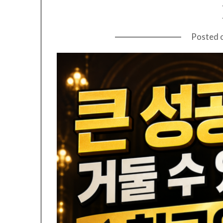
Posted 