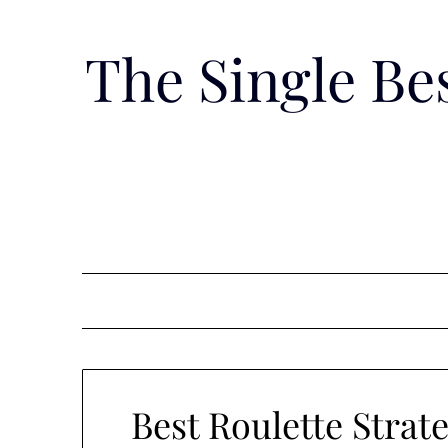
Skip
to
The Single B
content
Best Roulette Strat