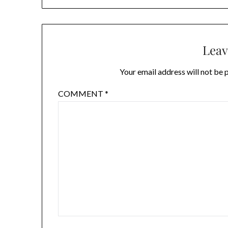
Leav
Your email address will not be 
COMMENT
*