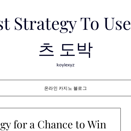
est Strategy To 
츠 도박
koyiexyz
온라인 카지노 블로그
egy for a Chance to Win