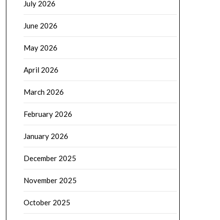
July 2026
June 2026
May 2026
April 2026
March 2026
February 2026
January 2026
December 2025
November 2025
October 2025