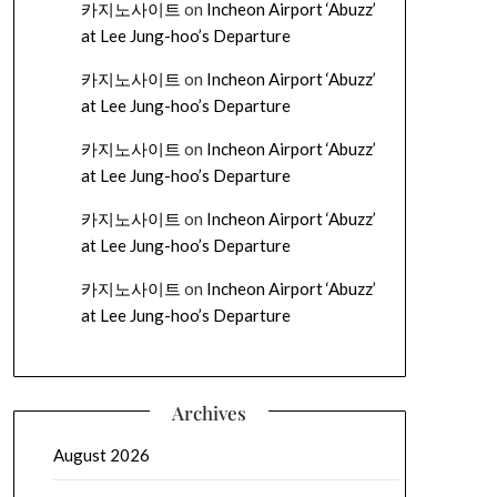
카지노사이트
on
Incheon Airport ‘Abuzz’
at Lee Jung-hoo’s Departure
카지노사이트
on
Incheon Airport ‘Abuzz’
at Lee Jung-hoo’s Departure
카지노사이트
on
Incheon Airport ‘Abuzz’
at Lee Jung-hoo’s Departure
카지노사이트
on
Incheon Airport ‘Abuzz’
at Lee Jung-hoo’s Departure
카지노사이트
on
Incheon Airport ‘Abuzz’
at Lee Jung-hoo’s Departure
Archives
August 2026