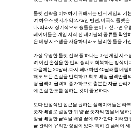
룰렛 전략을 이해하기 위해서는 먼저 게임의 기본
여 하우스 엣지가 약 2.7%인 반면, 미국식 룰렛은
다. 따라서 장기적으로 승률을 높이고 싶다면 유럽
레이어들은 게임 시작 전 테이블의 종류를 확인하는
은 베팅 시스템을 사용하더라도 불리한 룰을 가진
가장 유명한 룰렛 전략 중 하나는 마틴게일 시스템
려 이전 손실을 한 번의 승리로 회복하는 방식이
다음에는 20달러, 다시 패배하면 40달러를 베팅
해도 모든 손실을 만회하고 최초 베팅 금액만큼의 
팅 금액이 급격히 증가하므로 충분한 자금 관리가
에 손실 한도를 정하는 것이 중요하다.
보다 안정적인 접근을 원하는 플레이어들은 라부
숫자 배열로 설정한 뒤 양 끝 숫자의 합을 베팅하
방금 베팅한 금액을 배열 끝에 추가한다. 이러한
금 관리에 유리한 장점이 있다. 특히 긴 플레이