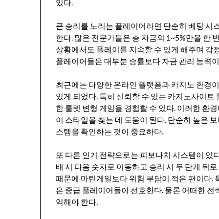
있다.
큰 승리를 노리는 플레이어라면 단순히 베팅 시
한다. 많은 전문가들은 총 자금의 1~5%만을 한
상황에서도 플레이를 지속할 수 있게 해주며 감
플레이어들은 대부분 승률보다 자금 관리 능력이
최근에는 다양한 온라인 플랫폼과 카지노 환경이
있게 되었다. 특히 신뢰할 수 있는 카지노사이트 
한 룰렛 변형 게임을 경험할 수 있다. 이러한 
이 스타일을 찾는 데 도움이 된다. 단순히 높은
스템을 확인하는 것이 중요하다.
또 다른 인기 전략으로는 피보나치 시스템이 있다.
배 시 다음 숫자로 이동하고 승리 시 두 단계 뒤
때문에 마틴게일보다 위험 부담이 적은 편이다. 특
은 중급 플레이어들이 선호한다. 물론 어떠한 전
억해야 한다.