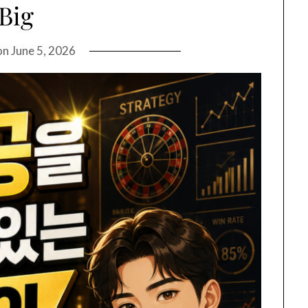
Big
on
June 5, 2026