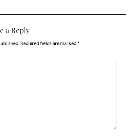
e a Reply
published.
Required fields are marked
*