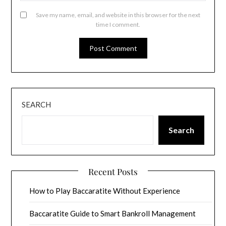
Save my name, email, and website in this browser for the next
time I comment.
SEARCH
Search
Recent Posts
How to Play Baccaratite Without Experience
Baccaratite Guide to Smart Bankroll Management