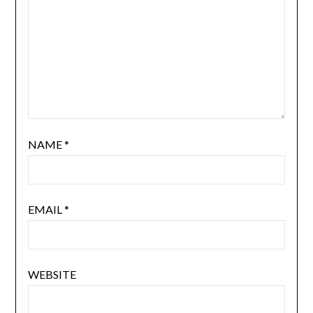
NAME
*
EMAIL
*
WEBSITE