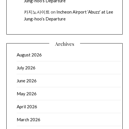
Jung-hoo’s Departure
카지노사이트
on
Incheon Airport ‘Abuzz’ at Lee
Jung-hoo’s Departure
Archives
August 2026
July 2026
June 2026
May 2026
April 2026
March 2026