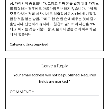
심, 타이밍이 중요합니다. 그리고 진짜 돈을 벌기 위해 카지노
를 탐험하는 경우에도 마음가짐은 변하지 않습니다. 수제 맥
주를 맛보는 것과 마찬가지로 실험적이고 자신에게 가장 적
합한 것을 얻는 방법, 그리고 한 손 한 손에 배우는 것이 즐거
움입니다. 단순하게 유지하고 천천히 빌드하며 시간을 보내
세요. 이기는 것은 기분이 좋고, 즐기지 않는 것이 하루의 끝
에 더 좋습니다.
Category:
Uncategorized
Leave a Reply
Your email address will not be published.
Required
fields are marked
*
COMMENT
*