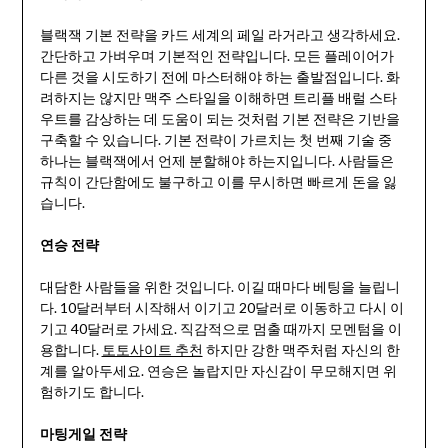
블랙잭 기본 전략을 카드 세계의 페일 라거라고 생각하세요.
간단하고 가벼우며 기본적인 전략입니다. 모든 플레이어가
다른 것을 시도하기 전에 마스터해야 하는 출발점입니다. 화
려하지는 않지만 맥주 스타일을 이해하면 트리플 배럴 스타
우트를 감상하는 데 도움이 되는 것처럼 기본 전략은 기반을
구축할 수 있습니다. 기본 전략이 가르치는 첫 번째 기술 중
하나는 블랙잭에서 언제 분할해야 하는지입니다. 사람들은
규칙이 간단함에도 불구하고 이를 무시하면 빠르게 돈을 잃
습니다.
연승 전략
대담한 사람들을 위한 것입니다. 이길 때마다 베팅을 늘립니
다. 10달러부터 시작해서 이기고 20달러로 이동하고 다시 이
기고 40달러로 가세요. 직감적으로 멈출 때까지 모멘텀을 이
용합니다.
토토사이트 추천
하지만 강한 맥주처럼 자신의 한
계를 알아두세요. 연승은 놀랍지만 자신감이 무모해지면 위
험하기도 합니다.
마팅게일 전략