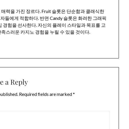
른 매력을 가진 장르다. Fruit 슬롯은 단순함과 클래식한
들에게 적합하다. 반면 Candy 슬롯은 화려한 그래픽
임 경험을 선사한다. 자신의 플레이 스타일과 목표를 고
족스러운 카지노 경험을 누릴 수 있을 것이다.
e a Reply
published.
Required fields are marked
*