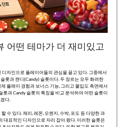
롯 리뷰 어떤 테마가 더 재미있고
인 디자인으로 플레이어들의 관심을 끌고 있다. 그중에서
 슬롯과 캔디(Candy) 슬롯이다. 두 장르는 모두 화려한
제 플레이 경험과 보너스 기능, 그리고 몰입도 측면에서
t 슬롯과 Candy 슬롯의 특징을 비교 분석하여 어떤 슬롯이
겠다.
 수 있다. 체리, 레몬, 오렌지, 수박, 포도 등 다양한 과
의 대표적인 디자인으로 자리 잡아 왔다. 이러한 슬롯은
 초보자들도 쉽게 적응할 수 있다. 또한 복고풍 분위기