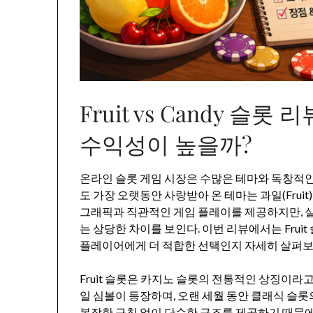
Fruit vs Candy 슬
수익성이 높을까?
온라인 슬롯 게임 시장은 수많은 테마와 독창적
도 가장 오랫동안 사랑받아 온 테마는 과일(Fruit)
그래픽과 직관적인 게임 플레이를 제공하지만, 실
는 상당한 차이를 보인다. 이번 리뷰에서는 Frui
플레이어에게 더 적합한 선택인지 자세히 살펴보
Fruit 슬롯은 카지노 슬롯의 전통적인 상징이라고 할
일 심볼이 등장하며, 오랜 세월 동안 클래식 슬롯
복잡한 규칙 없이 단순한 구조를 제공하기 때문에