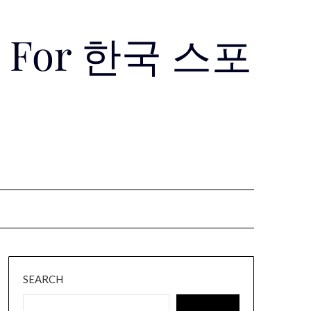
Use For 한국 스포
SEARCH