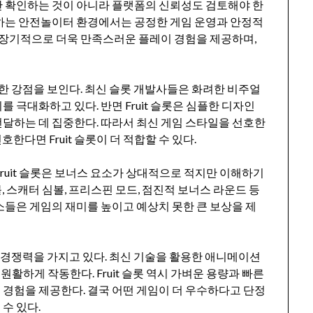
만 확인하는 것이 아니라 플랫폼의 신뢰성도 검토해야 한
을 제공하는 안전놀이터 환경에서는 공정한 게임 운영과 안정적
는 장기적으로 더욱 만족스러운 플레이 경험을 제공하며,
실한 강점을 보인다. 최신 슬롯 개발사들은 화려한 비주얼
 극대화하고 있다. 반면 Fruit 슬롯은 심플한 디자인
달하는 데 집중한다. 따라서 최신 게임 스타일을 선호한
호한다면 Fruit 슬롯이 더 적합할 수 있다.
ruit 슬롯은 보너스 요소가 상대적으로 적지만 이해하기
볼, 스캐터 심볼, 프리스핀 모드, 점진적 보너스 라운드 등
소들은 게임의 재미를 높이고 예상치 못한 큰 보상을 제
한 경쟁력을 가지고 있다. 최신 기술을 활용한 애니메이션
하게 작동한다. Fruit 슬롯 역시 가벼운 용량과 빠른
경험을 제공한다. 결국 어떤 게임이 더 우수하다고 단정
수 있다.