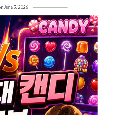
on
June 5, 2026