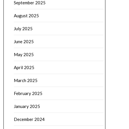
September 2025
August 2025
July 2025
June 2025
May 2025
April 2025
March 2025
February 2025
January 2025
December 2024