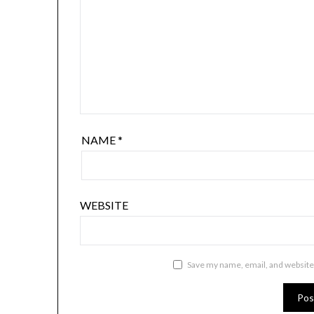
NAME
*
WEBSITE
Save my name, email, and website 