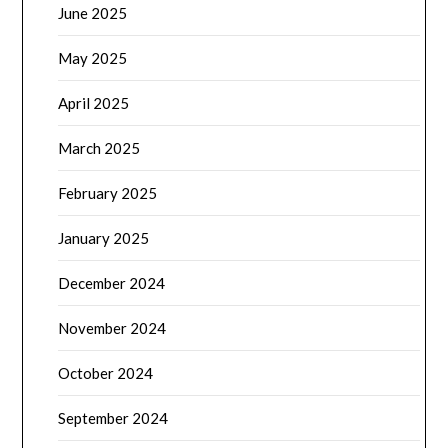
June 2025
May 2025
April 2025
March 2025
February 2025
January 2025
December 2024
November 2024
October 2024
September 2024