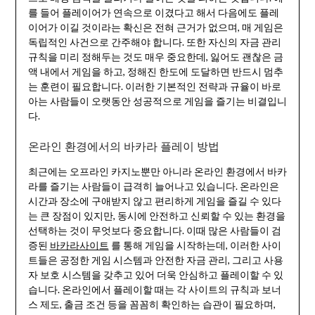
를 들어 플레이어가 연속으로 이겼다고 해서 다음에도 플레
이어가 이길 것이라는 확신은 전혀 근거가 없으며, 매 게임은
독립적인 사건으로 간주해야 합니다. 또한 자신의 자금 관리
규칙을 미리 정해두는 것도 매우 중요한데, 잃어도 괜찮은 금
액 내에서 게임을 하고, 정해진 한도에 도달하면 반드시 멈추
는 훈련이 필요합니다. 이러한 기본적인 전략과 규율이 바로
아는 사람들이 오랫동안 성공적으로 게임을 즐기는 비결입니
다.
온라인 환경에서의 바카라 플레이 방법
최근에는 오프라인 카지노뿐만 아니라 온라인 환경에서 바카
라를 즐기는 사람들이 급격히 늘어나고 있습니다. 온라인은
시간과 장소에 구애받지 않고 편리하게 게임을 즐길 수 있다
는 큰 장점이 있지만, 동시에 안전하고 신뢰할 수 있는 환경을
선택하는 것이 무엇보다 중요합니다. 이때 많은 사람들이 검
증된
바카라사이트
를 통해 게임을 시작하는데, 이러한 사이
트들은 공정한 게임 시스템과 안전한 자금 관리, 그리고 사용
자 보호 시스템을 갖추고 있어 더욱 안심하고 플레이할 수 있
습니다. 온라인에서 플레이할 때는 각 사이트의 규칙과 보너
스 제도, 출금 조건 등을 꼼꼼히 확인하는 습관이 필요하며,