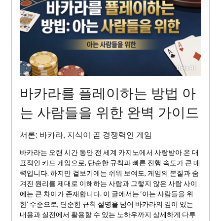
바카라를 플레이하는 방법 아
는 사람들을 위한 완벽 가이드
서론: 바카라, 지식이 곧 경쟁력인 게임
바카라는 오랜 시간 동안 전 세계 카지노에서 사랑받아 온 대
표적인 카드 게임으로, 단순한 규칙과 빠른 진행 속도가 큰 매
력입니다. 하지만 겉보기에는 쉬워 보여도, 게임의 본질과 숨
겨진 원리를 제대로 이해하는 사람과 그렇지 않은 사람 사이
에는 큰 차이가 존재합니다. 이 글에서는 ‘아는 사람들을 위
한’ 수준으로, 단순한 규칙 설명을 넘어 바카라의 깊이 있는
내용과 실전에서 활용할 수 있는 노하우까지 상세하게 다루