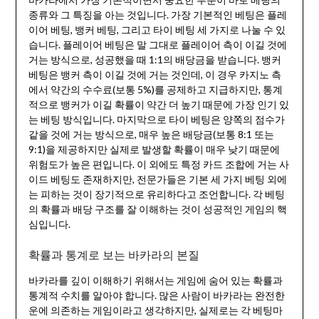
종류와 그 특징을 아는 것입니다. 가장 기본적인 베팅은 플레
이어 베팅, 뱅커 베팅, 그리고 타이 베팅 세 가지로 나눌 수 있
습니다. 플레이어 베팅은 말 그대로 플레이어 측이 이길 것에
거는 방식으로, 성공했을 때 1:1의 배당금을 받습니다. 뱅커
베팅은 뱅커 측이 이길 것에 거는 것인데, 이 경우 카지노 측
에서 약간의 수수료(보통 5%)를 공제하고 지급하지만, 통계
적으로 뱅커가 이길 확률이 약간 더 높기 때문에 가장 인기 있
는 베팅 방식입니다. 마지막으로 타이 베팅은 양쪽의 점수가
같을 것에 거는 방식으로, 매우 높은 배당금(보통 8:1 또는
9:1)을 제공하지만 실제로 발생할 확률이 매우 낮기 때문에
위험도가 높은 편입니다. 이 외에도 특정 카드 조합에 거는 사
이드 베팅도 존재하지만, 전문가들은 기본 세 가지 베팅 외에
는 피하는 것이 장기적으로 유리하다고 조언합니다. 각 베팅
의 확률과 배당 구조를 잘 이해하는 것이 성공적인 게임의 핵
심입니다.
확률과 통계로 보는 바카라의 본질
바카라를 깊이 이해하기 위해서는 게임에 숨어 있는 확률과
통계적 수치를 알아야 합니다. 많은 사람이 바카라는 완전한
운에 의존하는 게임이라고 생각하지만, 실제로는 각 베팅마