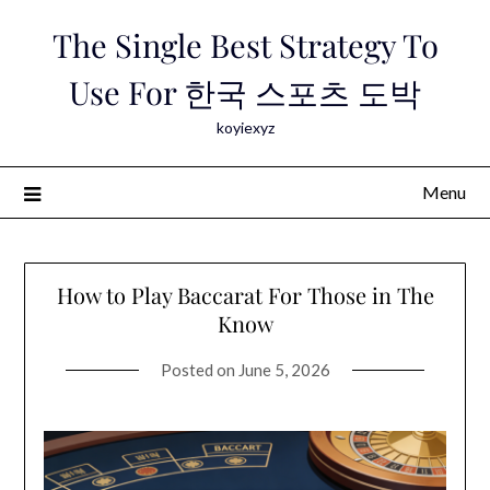
Skip
The Single Best Strategy To
to
content
Use For 한국 스포츠 도박
koyiexyz
Menu
How to Play Baccarat For Those in The
Know
Posted on
June 5, 2026