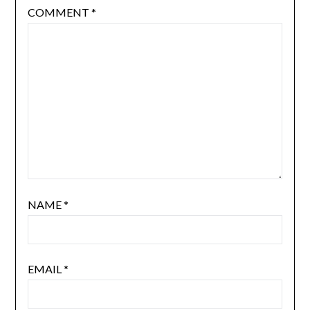
COMMENT
*
NAME
*
EMAIL
*