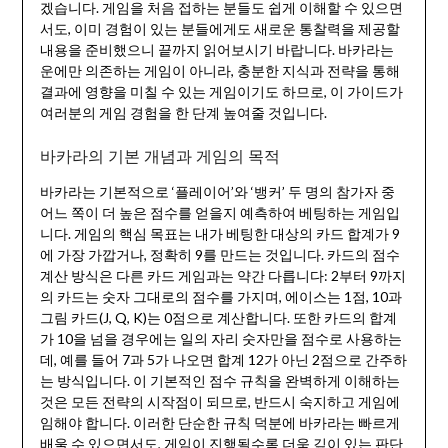
겠습니다. 게임을 처음 접하는 분들도 쉽게 이해할 수 있으면
서도, 이미 경험이 있는 분들에게도 새로운 통찰력을 제공할
내용을 준비했으니 끝까지 읽어보시기 바랍니다. 바카라는
운에만 의존하는 게임이 아니라, 충분한 지식과 전략을 통해
결과에 영향을 미칠 수 있는 게임이기도 하므로, 이 가이드가
여러분의 게임 경험을 한 단계 높여줄 것입니다.
바카라의 기본 개념과 게임의 목적
바카라는 기본적으로 ‘플레이어’와 ‘뱅커’ 두 명의 참가자 중
어느 쪽이 더 높은 점수를 얻을지 예측하여 베팅하는 게임입
니다. 게임의 핵심 목표는 내가 베팅한 대상의 카드 합계가 9
에 가장 가깝거나, 정확히 9를 만드는 것입니다. 카드의 점수
계산 방식은 다른 카드 게임과는 약간 다릅니다: 2부터 9까지
의 카드는 숫자 그대로의 점수를 가지며, 에이스는 1점, 10과
그림 카드(J, Q, K)는 0점으로 계산합니다. 또한 카드의 합계
가 10을 넘을 경우에는 일의 자리 숫자만을 점수로 사용하는
데, 예를 들어 7과 5가 나오면 합계 12가 아닌 2점으로 간주하
는 방식입니다. 이 기본적인 점수 규칙을 완벽하게 이해하는
것은 모든 전략의 시작점이 되므로, 반드시 숙지하고 게임에
임해야 합니다. 이러한 단순한 규칙 덕분에 바카라는 빠르게
배울 수 있으면서도, 게임이 진행될수록 더욱 깊이 있는 판단