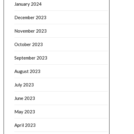
January 2024
December 2023
November 2023
October 2023
September 2023
August 2023
July 2023
June 2023
May 2023
April 2023