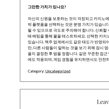
그만한 가치가 있나요?
자신의 신원을 보호하는 것이 걱정되고 카지노에 
박 플랫폼을 선택하는 것은 분명 가치가 있습니다
될 수 있으므로 극도로 주의해야 합니다. 신뢰할
때 베팅을 통해 물을 테스트하세요. 선택한 카지
있습니다. 맥주 업계에서도 같은 태도가 반영되어
만, 다른 사람들이 말하는 것을 보기 위해 잠시 
을지 결정한 후 밤을 정합니다. 같은 꾸준한 접근
에도 적용되며, 게임 경험을 유지하면서도 안전하
Category:
Uncategorized
Leav