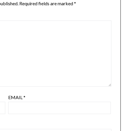
published.
Required fields are marked
*
EMAIL
*