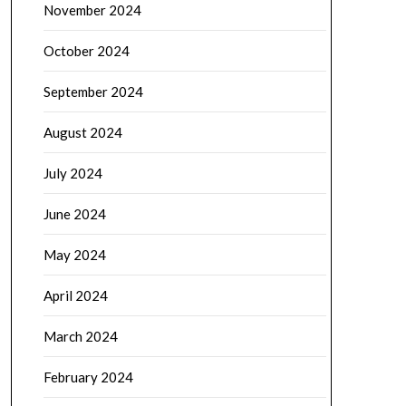
November 2024
October 2024
September 2024
August 2024
July 2024
June 2024
May 2024
April 2024
March 2024
February 2024