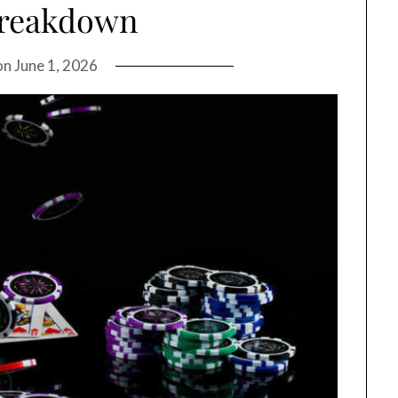
Breakdown
on
June 1, 2026