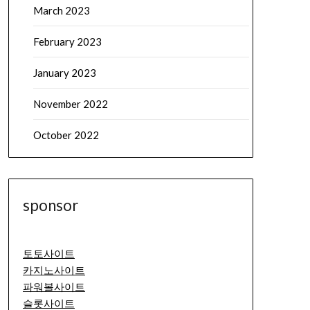
March 2023
February 2023
January 2023
November 2022
October 2022
sponsor
토토사이트
카지노사이트
파워볼사이트
슬롯사이트