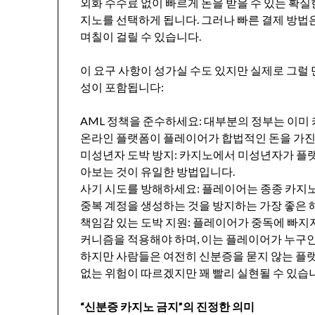
외화 수수료 없이 빠르게 돈을 받을 수 있는 확실
지노를 선택하게 됩니다. 그러나 빠른 결제 방법은
며칠이 걸릴 수 있습니다.
이 요구 사항이 성가실 수도 있지만 실제로 그럴 
성이 포함됩니다:
AML 정책을 준수하세요: 대부분의 정부는 이미
온라인 플랫폼이 플레이어가 합법적인 돈을 가진
미성년자 도박 방지: 카지노에서 미성년자가 플
아보는 것이 유일한 방법입니다.
사기 시도를 방해하세요: 플레이어는 종종 카지
중복 계정을 생성하는 것을 방지하는 가장 좋은
책임감 있는 도박 지원: 플레이어가 중독에 빠지
커니즘을 적용해야 하며, 이는 플레이어가 누구
하지만 사람들은 여전히 신분증을 묻지 않는 플랫
없는 위험이 따르겠지만 꽤 빨리 실현될 수 있습
“신분증 카지노 금지”의 진정한 의미