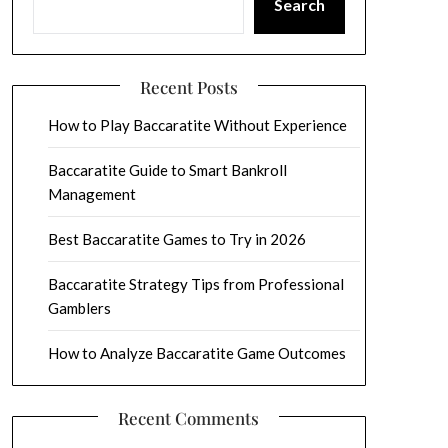
Search
Recent Posts
How to Play Baccaratite Without Experience
Baccaratite Guide to Smart Bankroll
Management
Best Baccaratite Games to Try in 2026
Baccaratite Strategy Tips from Professional
Gamblers
How to Analyze Baccaratite Game Outcomes
Recent Comments