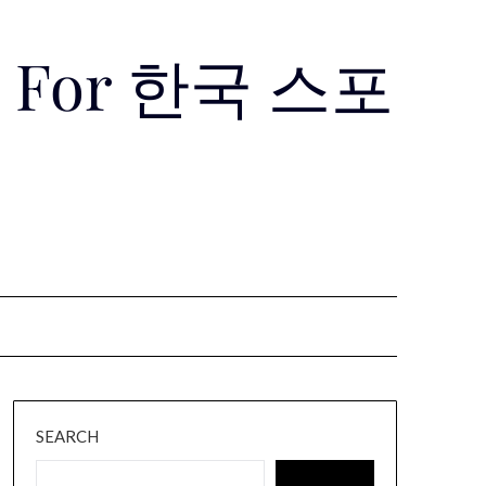
Use For 한국 스포
SEARCH