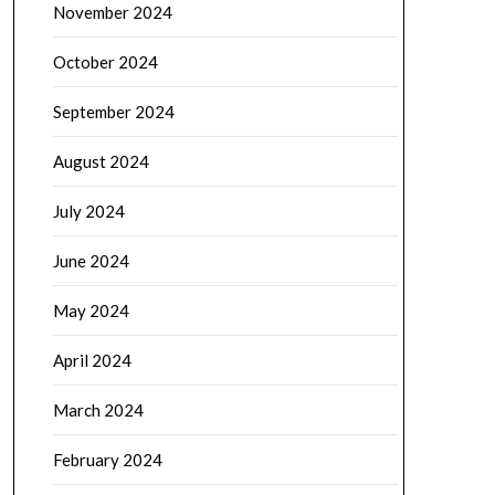
November 2024
October 2024
September 2024
August 2024
July 2024
June 2024
May 2024
April 2024
March 2024
February 2024