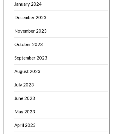
January 2024
December 2023
November 2023
October 2023
September 2023
August 2023
July 2023
June 2023
May 2023
April 2023