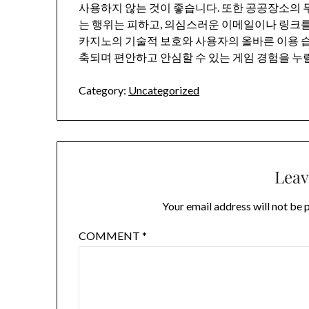
사용하지 않는 것이 좋습니다. 또한 공공장소의
는 행위는 피하고, 의심스러운 이메일이나 링크를
카지노의 기술적 보호와 사용자의 올바른 이용 습
축되며 편안하고 안심할 수 있는 게임 경험을 누릴
Category:
Uncategorized
Leav
Your email address will not be 
COMMENT
*