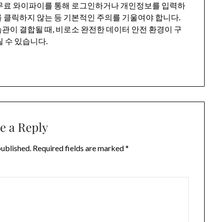
 무료 와이파이를 통해 로그인하거나 개인정보를 입력하
 클릭하지 않는 등 기본적인 주의를 기울여야 합니다.
관이 결합될 때, 비로소 완전한 데이터 안전 환경이 구
 수 있습니다.
e a Reply
published.
Required fields are marked
*