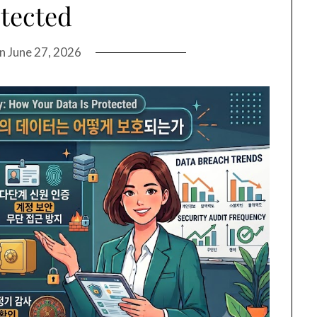
tected
on
June 27, 2026