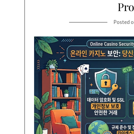
Pro
Posted 