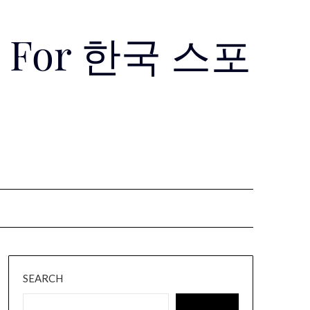
Use For 한국 스포
SEARCH