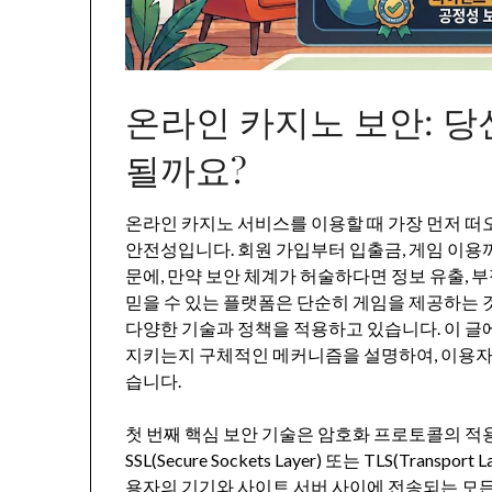
온라인 카지노 보안: 
될까요?
온라인 카지노 서비스를 이용할 때 가장 먼저 떠
안전성입니다. 회원 가입부터 입출금, 게임 이용
문에, 만약 보안 체계가 허술하다면 정보 유출, 부
믿을 수 있는 플랫폼은 단순히 게임을 제공하는 
다양한 기술과 정책을 적용하고 있습니다. 이 
지키는지 구체적인 메커니즘을 설명하여, 이용자
습니다.
첫 번째 핵심 보안 기술은 암호화 프로토콜의 적
SSL(Secure Sockets Layer) 또는 TLS(Trans
용자의 기기와 사이트 서버 사이에 전송되는 모든