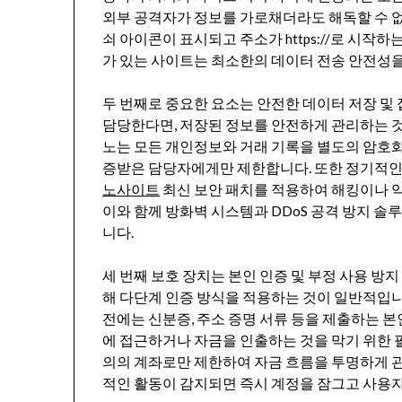
외부 공격자가 정보를 가로채더라도 해독할 수 
쇠 아이콘이 표시되고 주소가
로 시작하는
https://
가 있는 사이트는 최소한의 데이터 전송 안전성을
두 번째로 중요한 요소는 안전한 데이터 저장 및
담당한다면, 저장된 정보를 안전하게 관리하는 것
노는 모든 개인정보와 거래 기록을 별도의 암호
증받은 담당자에게만 제한합니다. 또한 정기적인
노사이트
최신 보안 패치를 적용하여 해킹이나 
이와 함께 방화벽 시스템과 DDoS 공격 방지 
니다.
세 번째 보호 장치는 본인 인증 및 부정 사용 방
해 다단계 인증 방식을 적용하는 것이 일반적입니다
전에는 신분증, 주소 증명 서류 등을 제출하는 본
에 접근하거나 자금을 인출하는 것을 막기 위한 
의의 계좌로만 제한하여 자금 흐름을 투명하게 
적인 활동이 감지되면 즉시 계정을 잠그고 사용