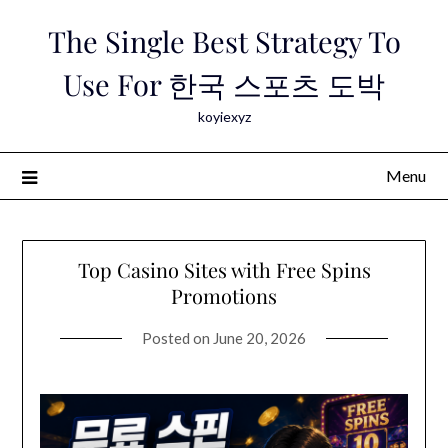
Skip
The Single Best Strategy To
to
content
Use For 한국 스포츠 도박
koyiexyz
Menu
Top Casino Sites with Free Spins
Promotions
Posted on
June 20, 2026