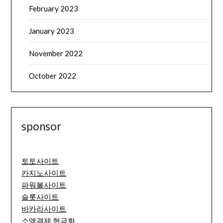
February 2023
January 2023
November 2022
October 2022
sponsor
토토사이트
카지노사이트
파워볼사이트
슬롯사이트
바카라사이트
소액결제 현금화