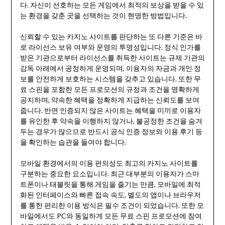
다. 자신이 선호하는 모든 게임에서 최적의 보상을 받을 수 있
는 환경을 갖춘 곳을 선택하는 것이 현명한 방법입니다.
신뢰할 수 있는 카지노 사이트를 판단하는 또 다른 기준은 바
로 라이선스 보유 여부와 운영의 투명성입니다. 정식 인가를
받은 기관으로부터 라이선스를 취득한 사이트는 규제 기관의
감독 아래에서 공정하게 운영되며, 이용자의 자금과 개인 정
보를 안전하게 보호하는 시스템을 갖추고 있습니다. 또한 무
료 스핀을 포함한 모든 프로모션의 규정과 조건을 명확하게
공지하며, 약속한 혜택을 정확하게 지급하는 신뢰도를 보여
줍니다. 반면 인증되지 않은 사이트는 혜택을 미끼로 이용자
를 유인한 후 약속을 이행하지 않거나, 불공정한 조건을 숨겨
두는 경우가 많으므로 반드시 공식 인증 정보와 이용 후기 등
을 확인하는 습관을 들여야 합니다.
모바일 환경에서의 이용 편의성도 최고의 카지노 사이트를
구분하는 중요한 요소입니다. 최근 대부분의 이용자가 스마
트폰이나 태블릿을 통해 게임을 즐기는 만큼, 모바일에 최적
화된 인터페이스와 빠른 접속 속도, 별도의 앱이나 브라우저
를 통한 편리한 이용 방식은 필수 조건이 되었습니다. 또한 모
바일에서도 PC와 동일하게 모든 무료 스핀 프로모션에 참여