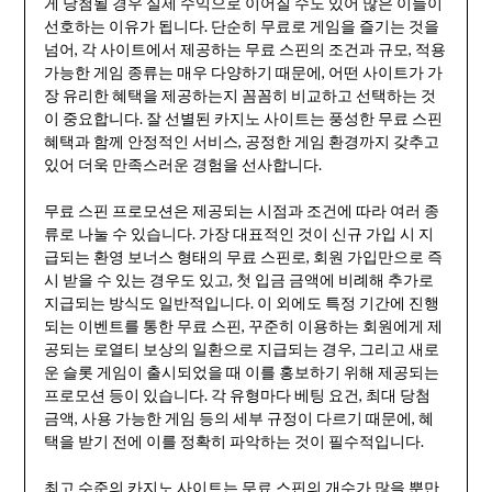
게 당첨될 경우 실제 수익으로 이어질 수도 있어 많은 이들이
선호하는 이유가 됩니다. 단순히 무료로 게임을 즐기는 것을
넘어, 각 사이트에서 제공하는 무료 스핀의 조건과 규모, 적용
가능한 게임 종류는 매우 다양하기 때문에, 어떤 사이트가 가
장 유리한 혜택을 제공하는지 꼼꼼히 비교하고 선택하는 것
이 중요합니다. 잘 선별된 카지노 사이트는 풍성한 무료 스핀
혜택과 함께 안정적인 서비스, 공정한 게임 환경까지 갖추고
있어 더욱 만족스러운 경험을 선사합니다.
무료 스핀 프로모션은 제공되는 시점과 조건에 따라 여러 종
류로 나눌 수 있습니다. 가장 대표적인 것이 신규 가입 시 지
급되는 환영 보너스 형태의 무료 스핀로, 회원 가입만으로 즉
시 받을 수 있는 경우도 있고, 첫 입금 금액에 비례해 추가로
지급되는 방식도 일반적입니다. 이 외에도 특정 기간에 진행
되는 이벤트를 통한 무료 스핀, 꾸준히 이용하는 회원에게 제
공되는 로열티 보상의 일환으로 지급되는 경우, 그리고 새로
운 슬롯 게임이 출시되었을 때 이를 홍보하기 위해 제공되는
프로모션 등이 있습니다. 각 유형마다 베팅 요건, 최대 당첨
금액, 사용 가능한 게임 등의 세부 규정이 다르기 때문에, 혜
택을 받기 전에 이를 정확히 파악하는 것이 필수적입니다.
최고 수준의 카지노 사이트는 무료 스핀의 개수가 많을 뿐만