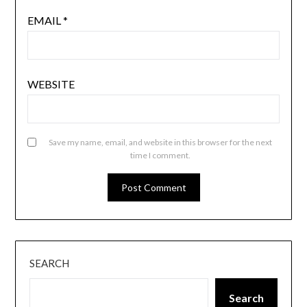
EMAIL
*
WEBSITE
Save my name, email, and website in this browser for the next
time I comment.
SEARCH
Search