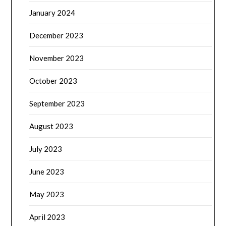
January 2024
December 2023
November 2023
October 2023
September 2023
August 2023
July 2023
June 2023
May 2023
April 2023