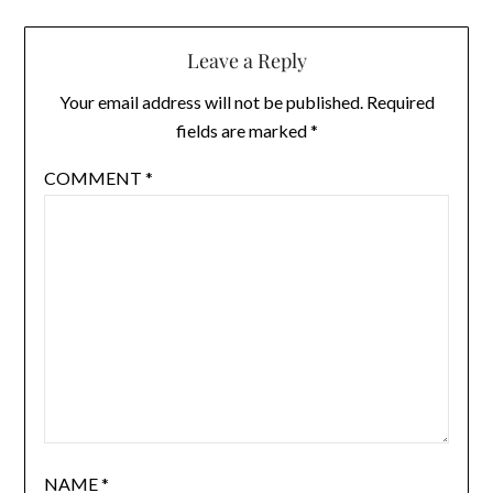
Leave a Reply
Your email address will not be published.
Required
fields are marked
*
COMMENT
*
NAME
*