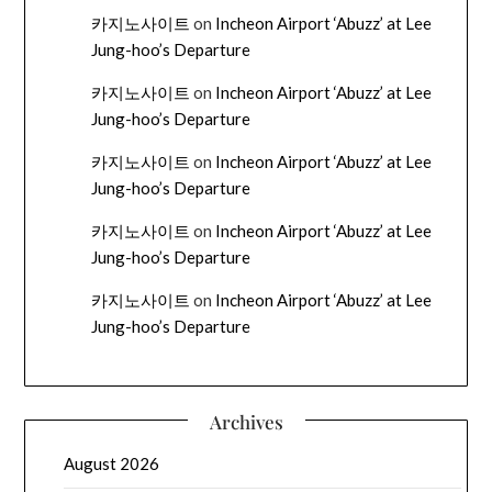
카지노사이트
on
Incheon Airport ‘Abuzz’ at Lee
Jung-hoo’s Departure
카지노사이트
on
Incheon Airport ‘Abuzz’ at Lee
Jung-hoo’s Departure
카지노사이트
on
Incheon Airport ‘Abuzz’ at Lee
Jung-hoo’s Departure
카지노사이트
on
Incheon Airport ‘Abuzz’ at Lee
Jung-hoo’s Departure
카지노사이트
on
Incheon Airport ‘Abuzz’ at Lee
Jung-hoo’s Departure
Archives
August 2026