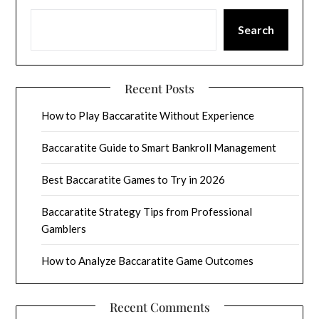
Search
Recent Posts
How to Play Baccaratite Without Experience
Baccaratite Guide to Smart Bankroll Management
Best Baccaratite Games to Try in 2026
Baccaratite Strategy Tips from Professional
Gamblers
How to Analyze Baccaratite Game Outcomes
Recent Comments