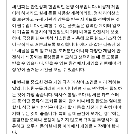
세 번째는 안전성과 합법적인 운영 여부입니다. 비공개 게임
이라 하더라도 실제 돈을 사용할 계획이라면, 정식 라이선스
를 보유하고 규제 기관의 감독을 받는 사이트를 선택하는 것
이 필수입니다. 신뢰할 수 있는 플랫폼은 강력한 데이터 암호
화 기술을 적용하여 개인정보와 거래 내역을 안전하게 보호
하며, 공정한 난수 생성 시스템을 사용해 모든 핸드가 조작 없
이 무작위로 배분되도록 보장합니다. 이때 과 같은 검증된 정
보 채널을 함께 참고하면, 포커뿐만 아니라 다양한 게임이 안
전하게 제공되는 플랫폼을 비교하고 선택하는 데 큰 도움을
받을 수 있습니다. 믿을 수 있는 환경에서 게임을 진행해야 걱
정 없이 즐거운 시간을 보낼 수 있습니다.
네 번째로 중요한 것은 게임 규칙과 참여 조건을 미리 정하는
일입니다. 친구들끼리의 게임이니만큼 서로 편안하게 합의하
는 것이 가장 좋습니다. 텍사스 홀덤, 오마하, 세븐 카드 스터
드 등 어떤 종류의 포커를 할지, 참가비나 베팅 한도는 얼마로
할지, 상금 분배 방식은 어떻게 할지 등을 사전에 명확히 이야
기해 두는 것이 좋습니다. 특히 실제 금전이 오가는 경우에는
불필요한 오해나 분쟁이 생기지 않도록 규칙을 투명하게 공
유하고, 모두가 동의한 내용 아래에서 게임을 시작해야 합니
다.