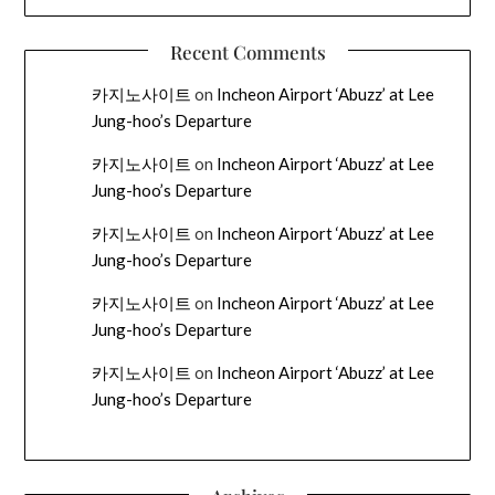
Recent Comments
카지노사이트
on
Incheon Airport ‘Abuzz’ at Lee
Jung-hoo’s Departure
카지노사이트
on
Incheon Airport ‘Abuzz’ at Lee
Jung-hoo’s Departure
카지노사이트
on
Incheon Airport ‘Abuzz’ at Lee
Jung-hoo’s Departure
카지노사이트
on
Incheon Airport ‘Abuzz’ at Lee
Jung-hoo’s Departure
카지노사이트
on
Incheon Airport ‘Abuzz’ at Lee
Jung-hoo’s Departure