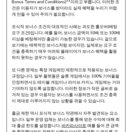
Bonus Terms and Conditions)**이라고 부릅니다. 이러한 조
건은 이용자가 보너스를 받더라도 실제 혜택을 누리기 어렵
게 만들 수 있어 주의가 필요합니다.
포식적 보너스 조건의 대표적인 사례는 과도한 롤오버(베팅
요구 조건)입니다. 예를 들어, 보너스 금액의 50배 또는 100배
이상을 베팅해야만 출금이 가능한 경우가 있습니다. 겉으로
보기에는 매력적인 보너스처럼 보이지만, 실제로는 요구 조
건을 충족하기 매우 어려워 플레이어가 보너스 혜택을 활용
하지 못하는 경우가 많습니다.
또 다른 문제는 특정 게임에만 제한적으로 적용되는 보너스
규정입니다. 일부 플랫폼은 슬롯 게임에서는 100% 기여율을
인정하면서도 테이블 게임이나 라이브 카지노 게임에는 거의
기여하지 않도록 설정합니다. 이러한 정보가 작은 글씨로 숨
겨져 있는 경우 이용자는 보너스를 사용하면서도 조건 충족
이 제대로 이루어지지 않는 상황을 겪을 수 있습니다.
출금 제한 역시 포식적 보너스 약관에서 자주 발견되는 요소
입니다. 일부 운영 업체는 보너스를 통해 얻은 수익에 대해 최
대 출금 한도를 설정합니다.
바카라사이트
예를 들어 큰 금액
을 획득했더라도 정해진 상한선 이상은 출금할 수 없도록 규