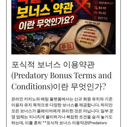
포식적 보너스 이용약관
(Predatory Bonus Terms and
Conditions)이란 무엇인가?
온라인 카지노와 베팅 플랫폼에서는 신규 회원 유치와 기존
이용자 유지 목적으로 다양한 보너스를 제공합니다. 하지만
모든 보너스가 플레이어에게 유리한 것은 아닙니다. 일부 운
영 업체는 지나치게 불리하거나 복잡한 조건을 숨겨 놓기도
하는데, 이를 흔히 **포식적 보너스 이용약관(Predatory