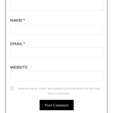
NAME
*
EMAIL
*
WEBSITE
Save my name, email, and website in this browser for the next
time I comment.