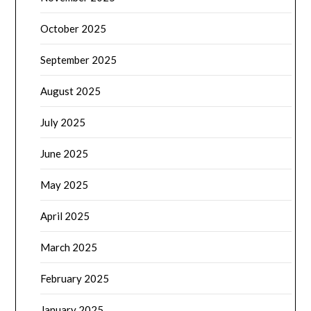
October 2025
September 2025
August 2025
July 2025
June 2025
May 2025
April 2025
March 2025
February 2025
January 2025