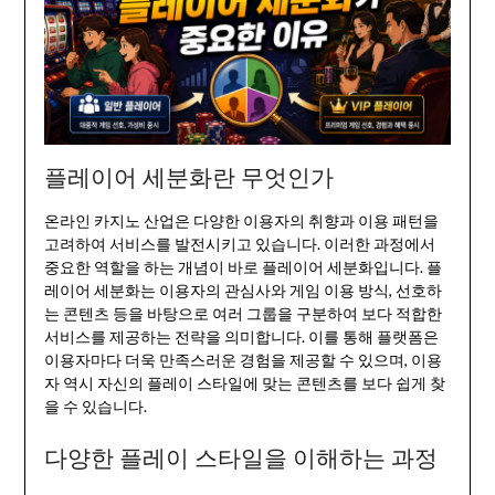
플레이어 세분화란 무엇인가
온라인 카지노 산업은 다양한 이용자의 취향과 이용 패턴을
고려하여 서비스를 발전시키고 있습니다. 이러한 과정에서
중요한 역할을 하는 개념이 바로 플레이어 세분화입니다. 플
레이어 세분화는 이용자의 관심사와 게임 이용 방식, 선호하
는 콘텐츠 등을 바탕으로 여러 그룹을 구분하여 보다 적합한
서비스를 제공하는 전략을 의미합니다. 이를 통해 플랫폼은
이용자마다 더욱 만족스러운 경험을 제공할 수 있으며, 이용
자 역시 자신의 플레이 스타일에 맞는 콘텐츠를 보다 쉽게 찾
을 수 있습니다.
다양한 플레이 스타일을 이해하는 과정