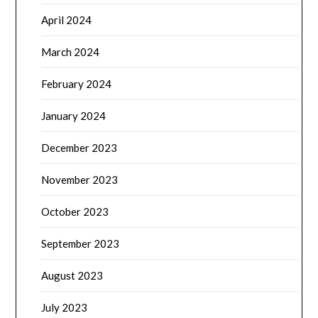
April 2024
March 2024
February 2024
January 2024
December 2023
November 2023
October 2023
September 2023
August 2023
July 2023