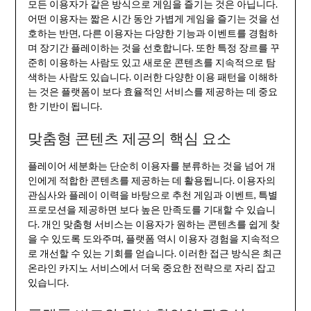
모든 이용자가 같은 방식으로 게임을 즐기는 것은 아닙니다.
어떤 이용자는 짧은 시간 동안 가볍게 게임을 즐기는 것을 선
호하는 반면, 다른 이용자는 다양한 기능과 이벤트를 경험하
며 장기간 플레이하는 것을 선호합니다. 또한 특정 장르를 꾸
준히 이용하는 사람도 있고 새로운 콘텐츠를 지속적으로 탐
색하는 사람도 있습니다. 이러한 다양한 이용 패턴을 이해하
는 것은 플랫폼이 보다 효율적인 서비스를 제공하는 데 중요
한 기반이 됩니다.
맞춤형 콘텐츠 제공의 핵심 요소
플레이어 세분화는 단순히 이용자를 분류하는 것을 넘어 개
인에게 적합한 콘텐츠를 제공하는 데 활용됩니다. 이용자의
관심사와 플레이 이력을 바탕으로 추천 게임과 이벤트, 특별
프로모션을 제공하면 보다 높은 만족도를 기대할 수 있습니
다. 개인 맞춤형 서비스는 이용자가 원하는 콘텐츠를 쉽게 찾
을 수 있도록 도와주며, 플랫폼 역시 이용자 경험을 지속적으
로 개선할 수 있는 기회를 얻습니다. 이러한 접근 방식은 최근
온라인 카지노 서비스에서 더욱 중요한 전략으로 자리 잡고
있습니다.