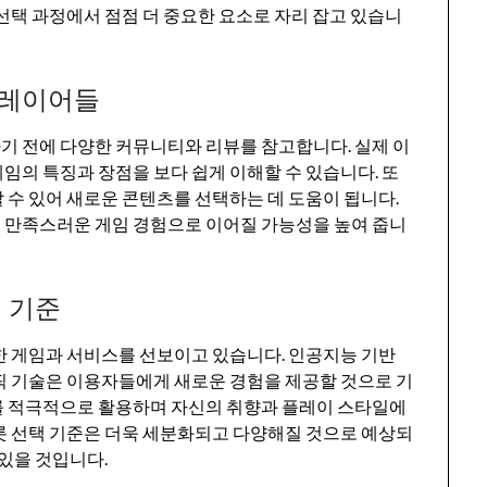
선택 과정에서 점점 더 중요한 요소로 자리 잡고 있습니
플레이어들
기 전에 다양한 커뮤니티와 리뷰를 참고합니다. 실제 이
임의 특징과 장점을 보다 쉽게 이해할 수 있습니다. 또
 수 있어 새로운 콘텐츠를 선택하는 데 도움이 됩니다.
 만족스러운 게임 경험으로 이어질 가능성을 높여 줍니
 기준
한 게임과 서비스를 선보이고 있습니다. 인공지능 기반
픽 기술은 이용자들에게 새로운 경험을 제공할 것으로 기
를 적극적으로 활용하며 자신의 취향과 플레이 스타일에
롯 선택 기준은 더욱 세분화되고 다양해질 것으로 예상되
 있을 것입니다.