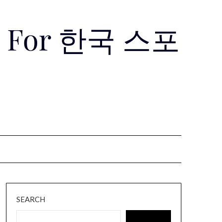
Use For 한국 스포
SEARCH