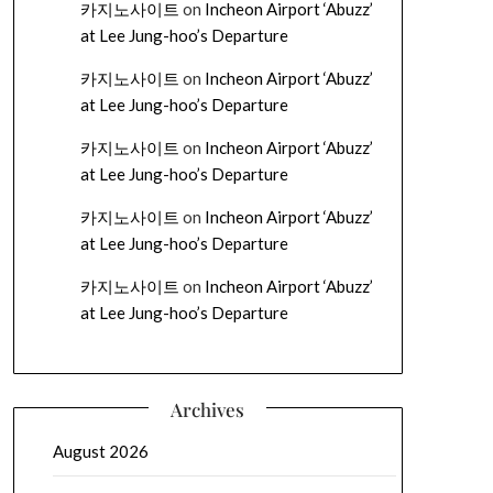
카지노사이트
on
Incheon Airport ‘Abuzz’
at Lee Jung-hoo’s Departure
카지노사이트
on
Incheon Airport ‘Abuzz’
at Lee Jung-hoo’s Departure
카지노사이트
on
Incheon Airport ‘Abuzz’
at Lee Jung-hoo’s Departure
카지노사이트
on
Incheon Airport ‘Abuzz’
at Lee Jung-hoo’s Departure
카지노사이트
on
Incheon Airport ‘Abuzz’
at Lee Jung-hoo’s Departure
Archives
August 2026