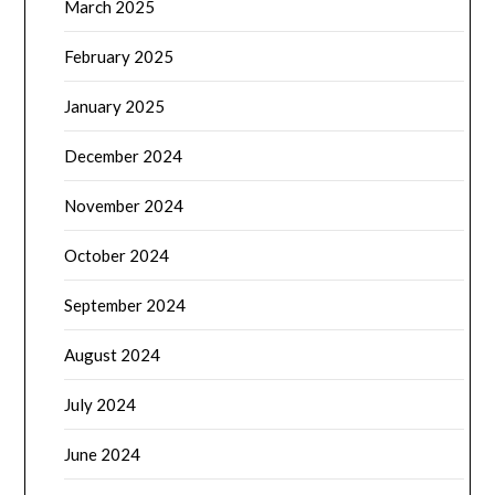
March 2025
February 2025
January 2025
December 2024
November 2024
October 2024
September 2024
August 2024
July 2024
June 2024