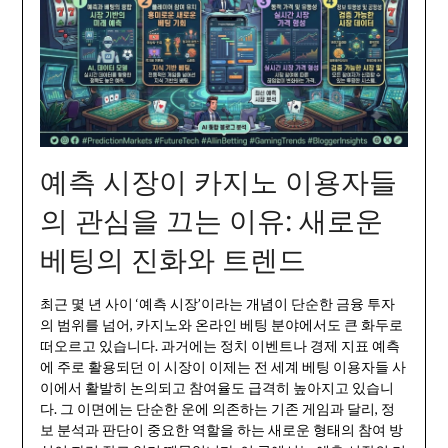
예측 시장이 카지노 이용자들
의 관심을 끄는 이유: 새로운
베팅의 진화와 트렌드
최근 몇 년 사이 ‘예측 시장’이라는 개념이 단순한 금융 투자
의 범위를 넘어, 카지노와 온라인 베팅 분야에서도 큰 화두로
떠오르고 있습니다. 과거에는 정치 이벤트나 경제 지표 예측
에 주로 활용되던 이 시장이 이제는 전 세계 베팅 이용자들 사
이에서 활발히 논의되고 참여율도 급격히 높아지고 있습니
다. 그 이면에는 단순한 운에 의존하는 기존 게임과 달리, 정
보 분석과 판단이 중요한 역할을 하는 새로운 형태의 참여 방