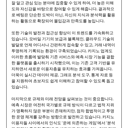
잘 알고 관심 있는 분야에 집중할 수 있게 하여, 더 높은 이해
도와 자신감을 바탕으로 참여할 수 있게 해줍니다. 결과적으
로 베팅은 단순한 도박이 아닌, 자신의 지식과 분석력을 활용
하는 활동으로 확장되어 몰입감과 만족도를 높입니다.
또한 기술의 발전과 접근성 향상이 이 트렌드를 가속화하고
있습니다. 모바일 기기의 보급과 블록체인, 클라우드 기술의
발달로 언제 어디서나 간편하게 접속할 수 있고, 거래 내역이
투명하게 기록되는 환경이 구축되었습니다. 카지노 업계도
이러한 흐름에 발맞춰 기존 서비스와 예측 시장 기능을 결합
한 플랫폼을 출시하기 시작했으며, 이는 기존 고객 기반을 유
지하면서 새로운 이용자층을 유치하는 효과를 가져옵니다.
더욱이 실시간 데이터 제공, 그래프 분석 도구, 통계 자료 등
을 지원하여 초보자도 쉽게 이해하고 참여할 수 있도록 돕고
있습니다.
마지막으로 규제와 미래 전망을 살펴보는 것이 중요합니다.
예측 시장은 여전히 국가별로 규제 방식이 다르고 법적 지위
가 명확하지 않은 부분이 존재하지만, 점차 합법적이고 투명
한 운영 체계를 갖추는 방향으로 발전하고 있습니다. 카지노
이용자들 사이에서의 인식도 ‘운에 의존하는 게임’에서 ‘분석