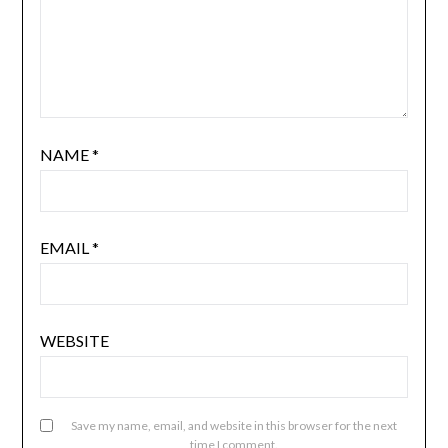
NAME
*
EMAIL
*
WEBSITE
Save my name, email, and website in this browser for the next
time I comment.