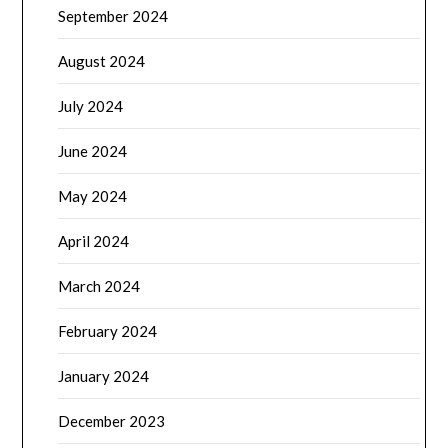
September 2024
August 2024
July 2024
June 2024
May 2024
April 2024
March 2024
February 2024
January 2024
December 2023