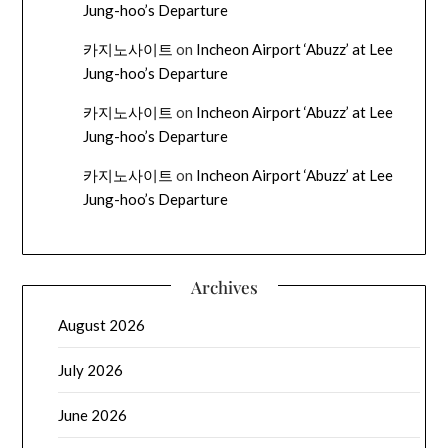
Jung-hoo’s Departure
카지노사이트
on
Incheon Airport ‘Abuzz’ at Lee
Jung-hoo’s Departure
카지노사이트
on
Incheon Airport ‘Abuzz’ at Lee
Jung-hoo’s Departure
카지노사이트
on
Incheon Airport ‘Abuzz’ at Lee
Jung-hoo’s Departure
Archives
August 2026
July 2026
June 2026