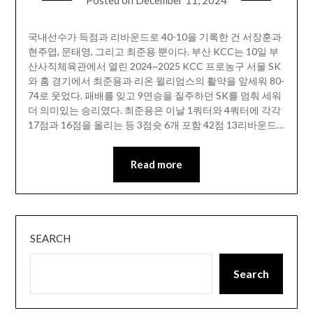
Posted on
December 11, 2024
국내선수가 득점과 리바운드로 40-10을 기록한 건 서장훈과
현주엽, 문태영, 그리고 최준용 뿐이다. 부산 KCC는 10일 부
산사직체육관에서 열린 2024~2025 KCC 프로농구 서울 SK
와 홈 경기에서 최준용과 리온 윌리엄스의 활약을 앞세워 80-
74로 웃었다. 패배를 잊고 9연승을 질주하던 SK를 멈춰 세워
더 의미있는 승리였다. 최준용은 이날 1쿼터와 4쿼터에 각각
17점과 16점을 올리는 등 3점슛 6개 포함 42점 13리바운드…
Read more
SEARCH
Search