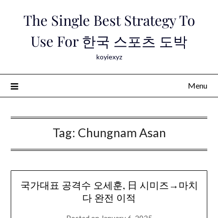
Skip
The Single Best Strategy To
to
content
Use For 한국 스포츠 도박
koyiexyz
Menu
Tag:
Chungnam Asan
국가대표 공격수 오세훈, 日 시미즈→마치
다 완전 이적