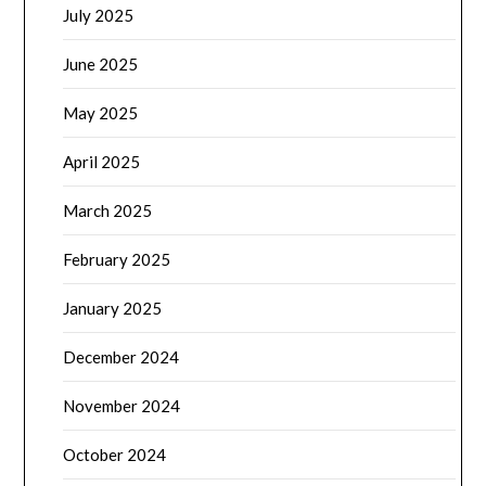
July 2025
June 2025
May 2025
April 2025
March 2025
February 2025
January 2025
December 2024
November 2024
October 2024