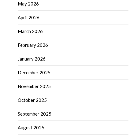
May 2026
April 2026
March 2026
February 2026
January 2026
December 2025
November 2025
October 2025
September 2025
August 2025