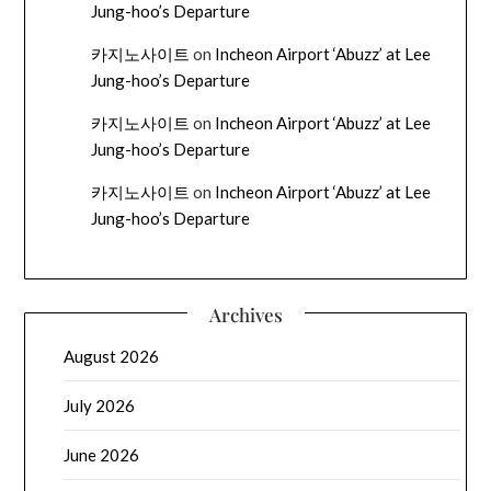
Jung-hoo’s Departure
카지노사이트
on
Incheon Airport ‘Abuzz’ at Lee
Jung-hoo’s Departure
카지노사이트
on
Incheon Airport ‘Abuzz’ at Lee
Jung-hoo’s Departure
카지노사이트
on
Incheon Airport ‘Abuzz’ at Lee
Jung-hoo’s Departure
Archives
August 2026
July 2026
June 2026