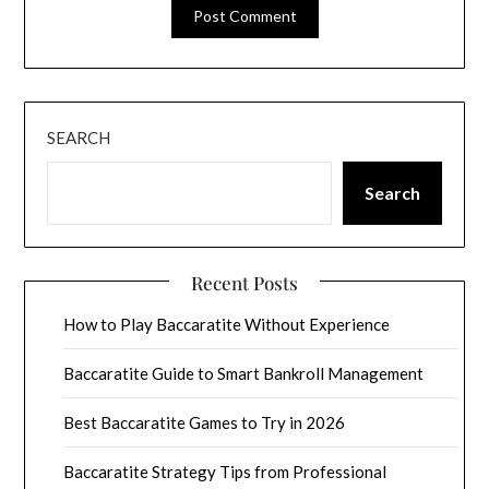
SEARCH
Search
Recent Posts
How to Play Baccaratite Without Experience
Baccaratite Guide to Smart Bankroll Management
Best Baccaratite Games to Try in 2026
Baccaratite Strategy Tips from Professional