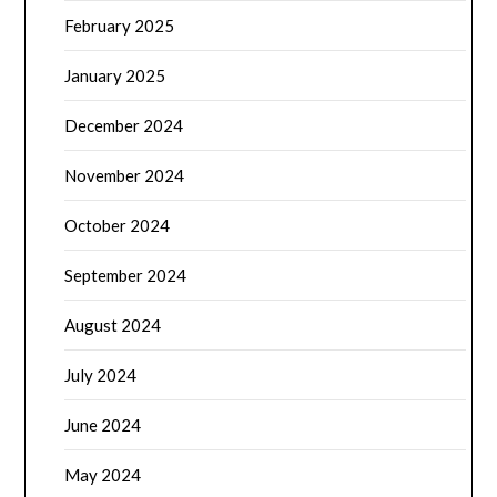
February 2025
January 2025
December 2024
November 2024
October 2024
September 2024
August 2024
July 2024
June 2024
May 2024