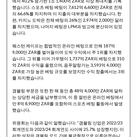
에서 40.2% 증가한 1조 1,400억 ZAR로 사상 최대치를 기록
했습니다. 스포츠 베팅 베팅이 7,612억 6,600만 ZAR로 전체
의 66.6%를 차지하며 이 지출의 대부분을 차지했습니다. 한
편, 카지노 도박은 전체 베팅의 26%인 2,974억 2,000만 달러
를 차지했으며, 나머지 베팅은 LPM과 빙고에 분산되어 있었
습니다.
웨스턴 케이프는 합법적인 온라인 베팅으로 인해 187억
9,000만 ZAR를 벌어들이며 도박 수익에서 주 1위를 차지했
습니다. 그 뒤를 이어 가우텡이 1,737억 ZAR의 베팅으로 310
억 ZAR의 수익을 올렸으며, 음푸말랑가는 3,593억 4,000만
ZAR로 가장 높은 베팅 규모를 보였지만 수익 창출에서는 3위
를 차지했습니다.
갬블링 부문은 또한 한 해 동안 총 48억 4,000만 ZAR에 달하
는 상당한 세금을 납부했으며, 이 중 절반은 온라인 베팅에서
만 8억 8,900만 ZAR를 포함하여 스포츠 베팅 활동에서 발생
했습니다.
위원회는 다음과 같이 말했습니다: “갬블링 산업은 2022/23
회계연도와 2023/24 회계연도 사이에 25.7% 성장했지만, 이
러한 성장은 갬블링 모드 간에 불균형적으로 이루어졌습니