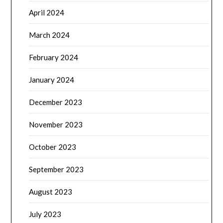
April 2024
March 2024
February 2024
January 2024
December 2023
November 2023
October 2023
September 2023
August 2023
July 2023