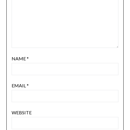
NAME
*
EMAIL
*
WEBSITE