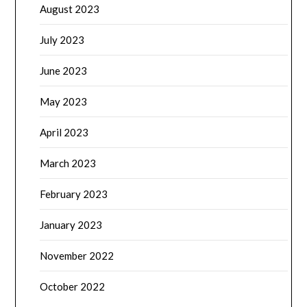
August 2023
July 2023
June 2023
May 2023
April 2023
March 2023
February 2023
January 2023
November 2022
October 2022