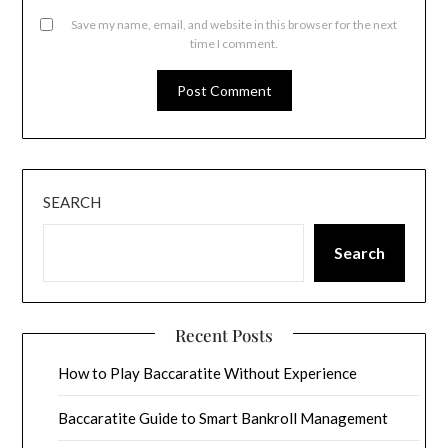
Save my name, email, and website in this browser for the next
time I comment.
SEARCH
Search
Recent Posts
How to Play Baccaratite Without Experience
Baccaratite Guide to Smart Bankroll Management