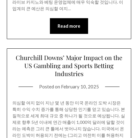
라이브 카지노와 베팅 운영업체에 매우 익숙할 것입니다. 이
업계의 큰 예산은 의심할 여지…
Read more
Churchill Downs’ Major Impact on the
US Gambling and Sports Betting
Industries
Posted on
February 10, 2025
의심할 여지 없이 지난 몇 년 동안 미국 온라인 도박 시장은
특히 수익 수치 증가를 통해 상당한 인기를 얻고 있습니다. 본
질적으로 세계 최대 규모 중 하나가 될 것으로 예상됩니다. 실
제로 향후 5년 이내에 연간 매출이 1,000억 달러에 달할 것이
라는 예측은 그리 큰 틀에서 벗어나지 않습니다. 미국에서 온
라인 도박이 허용되기 전에는 (그리고 여전히 이를 허용하지