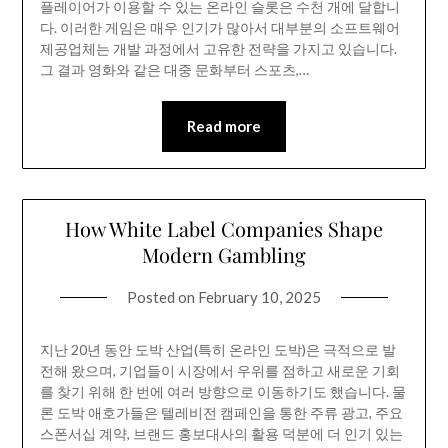
플레이어가 이용할 수 있는 온라인 슬롯은 수천 개에 달합니
다. 이러한 게임은 매우 인기가 많아서 대부분의 소프트웨어
제공업체는 개발 과정에서 고유한 전략을 가지고 있습니다.
그 결과 영화와 같은 대중 문화부터 스포츠,…
Read more
How White Label Companies Shape
Modern Gambling
Posted on
February 10, 2025
지난 20년 동안 도박 산업(특히 온라인 도박)은 극적으로 발
전해 왔으며, 기업들이 시장에서 우위를 점하고 새로운 기회
를 찾기 위해 한 번에 여러 방향으로 이동하기도 했습니다. 물
론 도박 애호가들은 텔레비전 캠페인을 통한 주류 광고, 주요
스폰서십 계약, 브랜드 홍보대사의 활용 덕분에 더 인기 있는