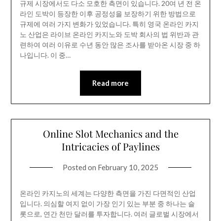
규제 시장에서도 다소 모호한 측면이 있습니다. 20여 년 전 온
라인 도박이 등장한 이후 공정성을 보장하기 위한 방법으로
규제에 여러 가지 변화가 있었습니다. 특히 영국 온라인 카지
노 산업은 라이브 온라인 카지노와 도박 회사의 법 위반과 관
련하여 여러 이유로 수년 동안 많은 조사를 받아온 시장 중 하
나입니다. 이 중…
Read more
Online Slot Mechanics and the
Intricacies of Paylines
Posted on
February 10, 2025
온라인 카지노의 세계는 다양한 측면을 가진 다면적인 산업
입니다. 의심할 여지 없이 가장 인기 있는 부분 중 하나는 슬
롯으로, 연간 천만 달러를 투자합니다. 여러 글로벌 시장에서