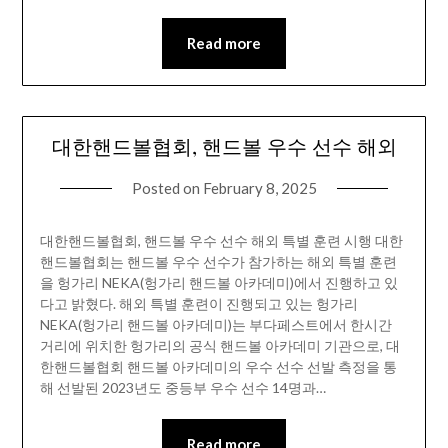
Read more
대한핸드볼협회, 핸드볼 우수 선수 해외
Posted on
February 8, 2025
대한핸드볼협회, 핸드볼 우수 선수 해외 특별 훈련 시행 대한
핸드볼협회는 핸드볼 우수 선수가 참가하는 해외 특별 훈련
을 헝가리 NEKA(헝가리 핸드볼 아카데미)에서 진행하고 있
다고 밝혔다. 해외 특별 훈련이 진행되고 있는 헝가리
NEKA(헝가리 핸드볼 아카데미)는 부다페스트에서 한시간
거리에 위치한 헝가리의 공식 핸드볼 아카데미 기관으로, 대
한핸드볼협회 핸드볼 아카데미의 우수 선수 선발 측정을 통
해 선발된 2023년도 중등부 우수 선수 14명과…
Read more