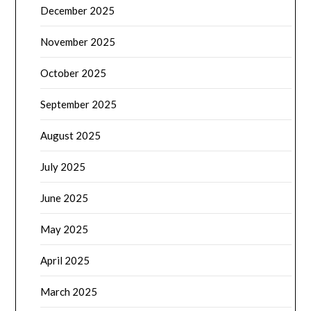
December 2025
November 2025
October 2025
September 2025
August 2025
July 2025
June 2025
May 2025
April 2025
March 2025