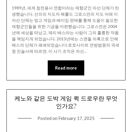
1989년, 세계 참전용사 연합이라는 재향군인 자선 단체가 탄
생했습니다. 선의의 지도자 해롤드 그로스먼의 지도 아래 이
자선 단체는 빙고 게임과 베이킹 판매를 통해 도움이 필요한
재향군인들을 위한 기금을 마련했습니다. 그로스먼은 2004
년에 세상을 떠났고, 제리 배스라는 사람이 그의 훌륭한 작품
을 책임지게 되었습니다. 2013년에는 스캔들 의혹으로 인해
배스의 단체가 폐쇄되었습니다.토토사이트 연방법원의 국세
청 진술서에 따르면, 이 사기 조직은 자선…
Read more
케노와 같은 도박 게임 퀵 드로우란 무엇
인가요?
Posted on
February 17, 2025