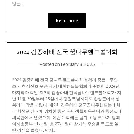
않는…
Read more
2024 김종하배 전국 꿈나무핸드볼대회
Posted on
February 8, 2025
2024 김종하배 전국 꿈나무핸드볼대회 성황리 종료… 무안
초-진천상산초 우승 쾌거 대한핸드볼협회가 주최한 2024년
마지막 대회인 ‘제9회 김종하배 전국꿈나무핸드볼대회’가 지
난 11월 20일부터 25일까지 강원특별자치도 횡성군에서 성
황리에 막을 내렸다. 제9회 김종하배 전국꿈나무핸드볼대회
는 횡성군 관내에 위치한 횡성 국민생활체육센터와 횡성실내
체육관에서 열렸으며, 이번 대회에는 남자 초등부 16개 팀과
여자초등부 11개 팀, 총 27개 팀이 참가해 우승을 목표로 열
띤 경쟁을 펼쳤다. 먼저…