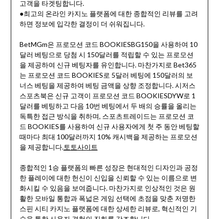
고객을 타겟팅합니다.
●최고의 온라인 카지노 플랫폼에 대한 종합적인 리뷰를 고려
하면 정보에 입각한 결정이 더 쉬워집니다.
BetMGm은 프로모션 코드 BOOKIESBG150을 사용하여 10
달러 베팅으로 당첨 시 150달러를 적립할 수 있는 프로모션
을 제공하여 신규 베팅자를 유인합니다. 마찬가지로 Bet365
는 프로모션 코드 BOOKIES로 5달러 베팅에 150달러의 보
너스 베팅을 제공하여 베팅 금액을 상향 조정합니다. 시저스
스포츠북은 신규 고객이 프로모션 코드 BOOKIESDYW로 1
달러를 베팅하고 다음 10번 베팅에서 두 배의 승률을 올리는
독특한 접근 방식을 취하며, 스포츠트레이드는 프로모션 코
드 BOOKIES를 사용하여 신규 사용자에게 첫 주 동안 베팅할
때마다 최대 100달러까지 10% 캐시백을 제공하는 프로모션
을 제공합니다.
토토사이트
종합적인 1승 플랫폼의 빠른 성장은 현대적인 디자인과 공정
한 플레이에 대한 헌신이 신입을 신뢰할 수 있는 이름으로 변
화시킬 수 있음을 보여줍니다. 마찬가지로 인상적인 것은 원
활한 모바일 통합과 폭넓은 게임 선택에 초점을 맞춘 저명한
스핀 시티 카지노 플랫폼에 대한 상세한 리뷰로, 혁신적인 기
술을 통한 사용자 경험의 진화를 강조합니다.