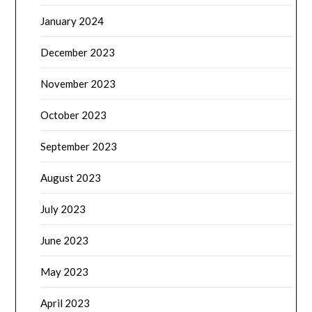
January 2024
December 2023
November 2023
October 2023
September 2023
August 2023
July 2023
June 2023
May 2023
April 2023