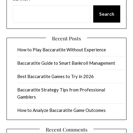
Search
Recent Posts
How to Play Baccaratite Without Experience
Baccaratite Guide to Smart Bankroll Management
Best Baccaratite Games to Try in 2026
Baccaratite Strategy Tips from Professional
Gamblers
How to Analyze Baccaratite Game Outcomes
Recent Comments