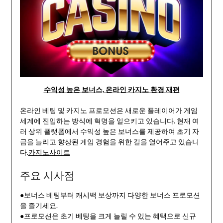
수익성 높은 보너스, 온라인 카지노 환경 재편
온라인 베팅 및 카지노 프로모션은 새로운 플레이어가 게임
세계에 진입하는 방식에 혁명을 일으키고 있습니다. 현재 여
러 상위 플랫폼에서 수익성 높은 보너스를 제공하여 초기 자
금을 늘리고 향상된 게임 경험을 위한 길을 열어주고 있습니
다.
카지노사이트
주요 시사점
●보너스 베팅부터 캐시백 보상까지 다양한 보너스 프로모션
을 즐기세요.
●프로모션은 초기 베팅을 크게 늘릴 수 있는 혜택으로 신규