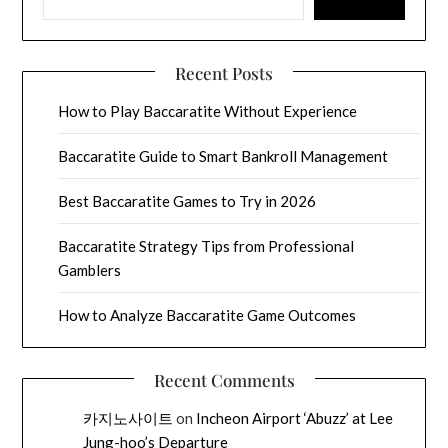
Recent Posts
How to Play Baccaratite Without Experience
Baccaratite Guide to Smart Bankroll Management
Best Baccaratite Games to Try in 2026
Baccaratite Strategy Tips from Professional
Gamblers
How to Analyze Baccaratite Game Outcomes
Recent Comments
카지노사이트
on
Incheon Airport ‘Abuzz’ at Lee
Jung-hoo’s Departure