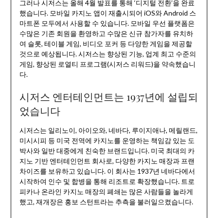
그러나 시저스는 올해 4월 발표를 통해 ‘디지털 전환’을 완료
했습니다. 모바일 카지노 앱이 재출시되어 iOS와 Android 스
마트폰 모두에서 사용할 수 있습니다. 모바일 우선 플랫폼은
수많은 기존 회원을 환영하고 수많은 신규 참가자를 유치하
여 슬롯, 테이블 게임, 비디오 포커 등 다양한 게임을 제공할
것으로 예상됩니다. 시저스는 향상된 기능, 업계 최고 수준의
게임, 향상된 로열티 프로그램(시저스 리워드)을 약속했습니
다.
시저스 엔터테인먼트는 1937년에 설립되
었습니다
시저스는 일리노이, 아이오와, 네바다, 루이지애나, 메릴랜드,
미시시피 등 미국 전역에 카지노를 운영하는 책임감 있는 도
박사와 일반 대중에게 친숙한 브랜드입니다. 미국 최대의 카
지노 기반 엔터테인먼트 회사로, 다양한 카지노 매장과 프랜
차이즈를 보유하고 있습니다. 이 회사는 1937년 네바다에서
시작하여 인수 및 합병을 통해 리조트로 확장했습니다. 트로
피카나 온라인 카지노 매장의 폐쇄는 많은 사람들을 놀라게
했고, 재개장은 홍보 스턴트라는 추측을 불러일으켰습니다.