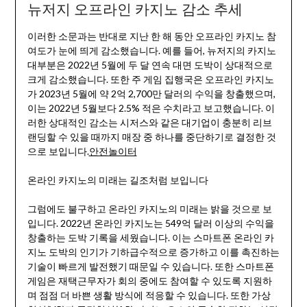
뉴저지 오프라인 카지노 감소 추세
이러한 소문과는 반대로 지난 한 해 동안 오프라인 카지노 참
여도가 눈에 띄게 감소했습니다. 예를 들어, 뉴저지의 카지노
대부분은 2022년 5월에 두 달 연속 대면 도박이 상대적으로
크게 감소했습니다. 또한 주 게임 집행국은 오프라인 카지노
가 2023년 5월에 약 2억 2,700만 달러의 수익을 창출했으며,
이는 2022년 5월보다 2.5% 적은 수치라고 보고했습니다. 이
러한 상대적인 감소는 시저스와 같은 대기업이 충분히 리브
랜딩할 수 있을 때까지 매장 중 하나를 중단하기로 결정한 것
으로 보입니다.
안전놀이터
온라인 카지노의 미래는 길조처럼 보입니다
그럼에도 불구하고 온라인 카지노의 미래는 밝을 것으로 보
입니다. 2022년 온라인 카지노는 549억 달러 이상의 수익을
창출하는 도박 기록을 세웠습니다. 이는 스마트폰 온라인 카
지노 도박의 인기가 기하급수적으로 증가하고 이를 촉진하는
기술이 빠르게 발전했기 때문일 수 있습니다. 또한 스마트폰
게임은 재택근무자가 회의 중에도 참여할 수 있도록 지원하
며 점점 더 바쁜 생활 방식에 적응할 수 있습니다. 또한 가상