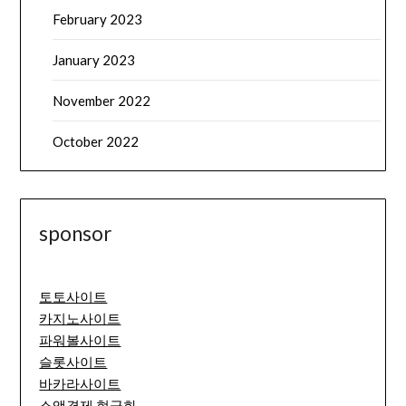
February 2023
January 2023
November 2022
October 2022
sponsor
토토사이트
카지노사이트
파워볼사이트
슬롯사이트
바카라사이트
소액결제 현금화