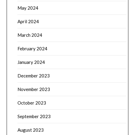
May 2024
April 2024
March 2024
February 2024
January 2024
December 2023
November 2023
October 2023
September 2023
August 2023