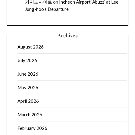
카지노사이트
on
Incheon Airport ‘Abuzz’ at Lee
Jung-hoo’s Departure
Archives
August 2026
July 2026
June 2026
May 2026
April 2026
March 2026
February 2026