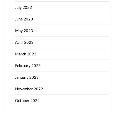
July 2023
June 2023
May 2023
April 2023
March 2023
February 2023
January 2023
November 2022
October 2022