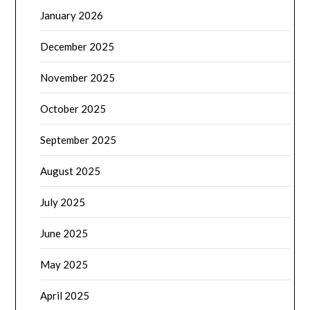
January 2026
December 2025
November 2025
October 2025
September 2025
August 2025
July 2025
June 2025
May 2025
April 2025