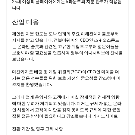
25세 이상의 플레이어에게는 5파운드의 지분 한도가 적용됩
니다.
산업 대응
제안된 지분 한도는 도박 업계의 주요 이해관계자들로부터
지지를 받고 있습니다. 갬블어웨어의 CEO인 조 ë 오스몬드
는 온라인 슬롯과 관련된 고유한 위험으로부터 젊은이들을
보호해야 할 필요성을 언급하며 정부의 이니셔티브에 찬사를
보냈습니다.
마찬가지로 베팅 및 게임 위원회(BGC)의 CEO인 마이클 더
거는 젊은 선수들을 위한 보호 개선의 중요성을 강조하며 이
조치를 환영했습니다.
그러나 업계 운영자와 고객에게 미칠 잠재적인 경제적 영향
에 대한 우려가 제기되고 있습니다. 더거는 규제가 없는 온라
인 시장에서 고객이 대안을 찾지 못하도록 규제에 대한 균형
잡힌 접근 방식이 필요하다고 강조했습니다.
카지노사이트
전환 기간 및 향후 고려 사항