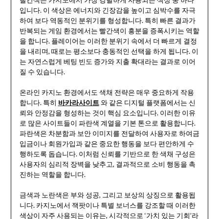
입니다. 이 색상은 에너지와 긴장감을 높이고 심박수를 자극
하여 보다 역동적인 분위기를 형성합니다. 특히 빠른 결과가
반복되는 게임 환경에서는 빨간색이 흥분을 증폭시키는 역할
을 합니다. 플레이어는 이러한 분위기 속에서 더 빠르게 결정
을 내리며, 때로는 평소보다 충동적인 선택을 하게 됩니다. 이
는 자연스럽게 베팅 빈도 증가와 지출 확대라는 결과로 이어
질 수 있습니다.
온라인 카지노 환경에서도 색채 전략은 매우 중요하게 작용
합니다. 특히
바카라사이트
와 같은 디지털 플랫폼에서는 신
뢰와 안정감을 형성하는 것이 핵심 요소입니다. 이러한 이유
로 많은 사이트들이 파란색 계열을 기본 톤으로 활용합니다.
파란색은 차분함과 보안 이미지를 전달하여 사용자로 하여금
입금이나 회원가입과 같은 중요한 행동을 보다 편안하게 수
행하도록 돕습니다. 이처럼 신뢰를 기반으로 한 색채 구성은
사용자의 심리적 장벽을 낮추고, 결과적으로 소비 행동을 촉
진하는 역할을 합니다.
금색과 노란색은 부와 성공, 그리고 보상의 상징으로 활용됩
니다. 카지노에서 잭팟이나 특별 보너스를 강조할 때 이러한
색상이 자주 사용되는 이유는, 시각적으로 ‘가치 있는 기회’라