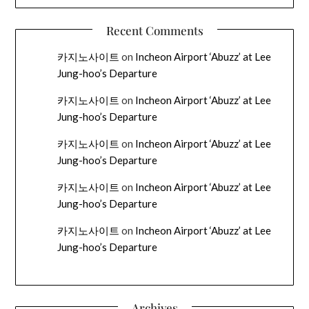
Recent Comments
카지노사이트
on
Incheon Airport ‘Abuzz’ at Lee
Jung-hoo’s Departure
카지노사이트
on
Incheon Airport ‘Abuzz’ at Lee
Jung-hoo’s Departure
카지노사이트
on
Incheon Airport ‘Abuzz’ at Lee
Jung-hoo’s Departure
카지노사이트
on
Incheon Airport ‘Abuzz’ at Lee
Jung-hoo’s Departure
카지노사이트
on
Incheon Airport ‘Abuzz’ at Lee
Jung-hoo’s Departure
Archives