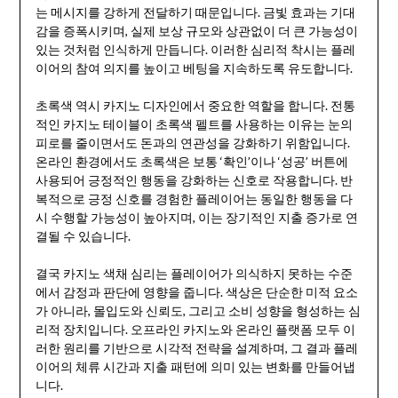
는 메시지를 강하게 전달하기 때문입니다. 금빛 효과는 기대
감을 증폭시키며, 실제 보상 규모와 상관없이 더 큰 가능성이
있는 것처럼 인식하게 만듭니다. 이러한 심리적 착시는 플레
이어의 참여 의지를 높이고 베팅을 지속하도록 유도합니다.
초록색 역시 카지노 디자인에서 중요한 역할을 합니다. 전통
적인 카지노 테이블이 초록색 펠트를 사용하는 이유는 눈의
피로를 줄이면서도 돈과의 연관성을 강화하기 위함입니다.
온라인 환경에서도 초록색은 보통 ‘확인’이나 ‘성공’ 버튼에
사용되어 긍정적인 행동을 강화하는 신호로 작용합니다. 반
복적으로 긍정 신호를 경험한 플레이어는 동일한 행동을 다
시 수행할 가능성이 높아지며, 이는 장기적인 지출 증가로 연
결될 수 있습니다.
결국 카지노 색채 심리는 플레이어가 의식하지 못하는 수준
에서 감정과 판단에 영향을 줍니다. 색상은 단순한 미적 요소
가 아니라, 몰입도와 신뢰도, 그리고 소비 성향을 형성하는 심
리적 장치입니다. 오프라인 카지노와 온라인 플랫폼 모두 이
러한 원리를 기반으로 시각적 전략을 설계하며, 그 결과 플레
이어의 체류 시간과 지출 패턴에 의미 있는 변화를 만들어냅
니다.