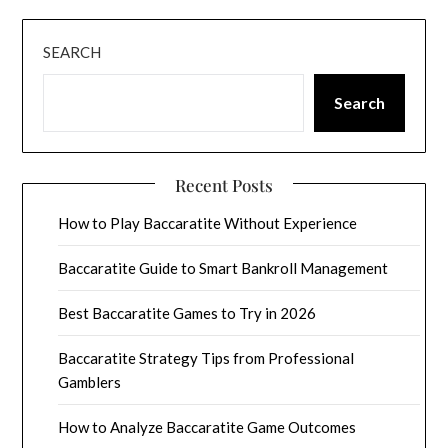
SEARCH
Search
Recent Posts
How to Play Baccaratite Without Experience
Baccaratite Guide to Smart Bankroll Management
Best Baccaratite Games to Try in 2026
Baccaratite Strategy Tips from Professional
Gamblers
How to Analyze Baccaratite Game Outcomes