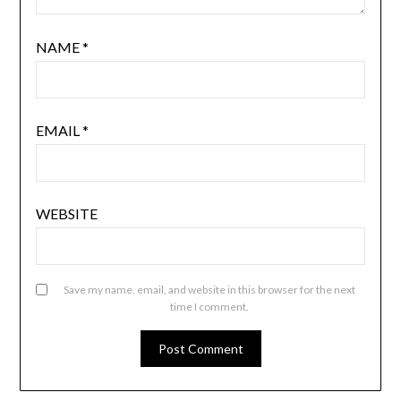
NAME
*
EMAIL
*
WEBSITE
Save my name, email, and website in this browser for the next
time I comment.