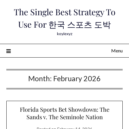
Skip
The Single Best Strategy To
to
content
Use For 한국 스포츠 도박
koyiexyz
Menu
Month:
February 2026
Florida Sports Bet Showdown: The
Sands v. The Seminole Nation