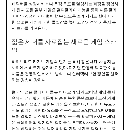
캐릭터를 성장시키거나 특정 목표를 달성하는 과정을 경험하
게 된다.또한 일부 게임은 멀티플레이 기능을 통해 다른 플레
이어와 경쟁하거나 협력할 수 있도록 설계되기도 한다. 이러
한 요소는 게임에 대한 몰입감을 높이고 장기적인 사용자 유
지 효과를 가져온다.
젊은 세대를 사로잡는 새로운 게임 스타
일
하이브리드 카지노 게임의 인기는 특히 젊은 세대 사용자들
사이에서 빠르게 증가하고 있다. 디지털 환경에 익숙한 이용
자들은 전통적인 카지노 방식보다 인터랙티브한 경험을 선호
하는 경향이 강하다.
현대의 젊은 플레이어들은 비디오 게임과 모바일 게임 문화
속에서 성장했기 때문에 단순 반복형 콘텐츠보다 도전 과제
와 스토리 요소가 포함된 게임을 선호한다. 이러한 이유로 카
지노 업계는 게임화 요소를 적극적으로 도입하고 있다.예를
들어 경험치 시스템이나 레벨업 구조를 활용한 카지노 게임
은 플레이어의 장기적인 참여를 유도한다. 사용자는 단순히
돈을 베팅하는 것을 넘어 하나의 게임 세계를 탐험하는 느낌