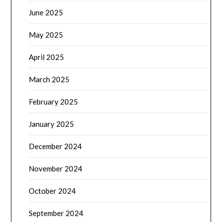
June 2025
May 2025
April 2025
March 2025
February 2025
January 2025
December 2024
November 2024
October 2024
September 2024