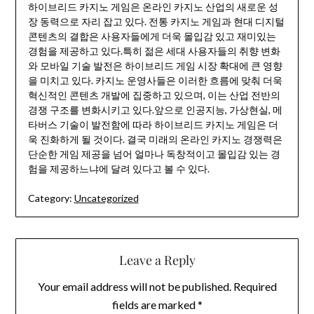
하이브리드 카지노 게임은 온라인 카지노 산업의 새로운 성
장 동력으로 자리 잡고 있다. 전통 카지노 게임과 현대 디지털
콘텐츠의 결합은 사용자들에게 더욱 몰입감 있고 재미있는
경험을 제공하고 있다.특히 젊은 세대 사용자들의 취향 변화
와 모바일 기술 발전은 하이브리드 게임 시장 확대에 큰 영향
을 미치고 있다. 카지노 운영사들은 이러한 흐름에 맞춰 더욱
혁신적인 콘텐츠 개발에 집중하고 있으며, 이는 산업 전반의
경쟁 구조를 변화시키고 있다.앞으로 인공지능, 가상현실, 메
타버스 기술이 발전함에 따라 하이브리드 카지노 게임은 더
욱 진화하게 될 것이다. 결국 미래의 온라인 카지노 경쟁력은
단순한 게임 제공을 넘어 얼마나 독창적이고 몰입감 있는 경
험을 제공하느냐에 달려 있다고 볼 수 있다.
Category:
Uncategorized
Leave a Reply
Your email address will not be published.
Required
fields are marked
*