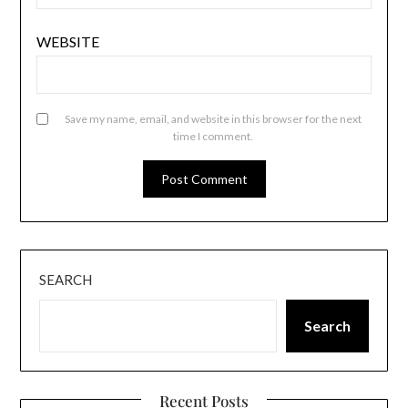
WEBSITE
Save my name, email, and website in this browser for the next
time I comment.
SEARCH
Search
Recent Posts