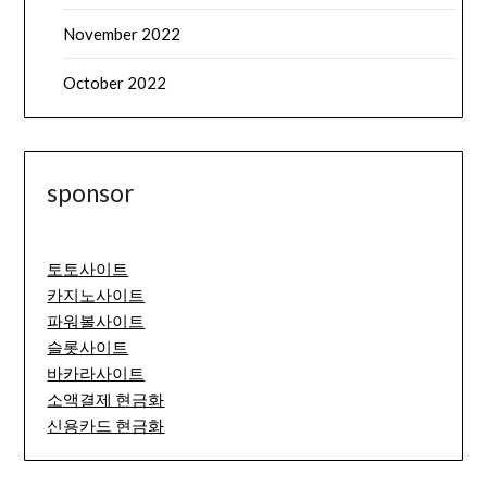
November 2022
October 2022
sponsor
토토사이트
카지노사이트
파워볼사이트
슬롯사이트
바카라사이트
소액결제 현금화
신용카드 현금화