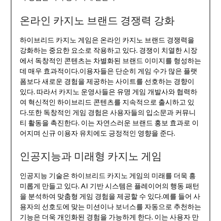
온라인 카지노 브랜드 경쟁력 강화
하이브리드 카지노 게임은 온라인 카지노 브랜드 경쟁력을
강화하는 중요한 요소로 작용하고 있다. 경쟁이 치열한 시장
에서 독창적인 콘텐츠는 차별화된 브랜드 이미지를 형성하는
데 매우 효과적이다.이용자들은 단순히 게임 수가 많은 플랫
폼보다 새로운 경험을 제공하는 사이트를 선호하는 경향이
있다. 따라서 카지노 운영사들은 유명 게임 개발사와 협력하
여 혁신적인 하이브리드 콘텐츠를 지속적으로 출시하고 있
다.또한 독창적인 게임 경험은 사용자들의 입소문과 커뮤니
티 활동을 촉진한다. 이는 자연스러운 브랜드 홍보 효과로 이
어지며 신규 이용자 유치에도 긍정적인 영향을 준다.
인공지능과 미래형 카지노 게임
인공지능 기술은 하이브리드 카지노 게임의 미래를 더욱 흥
미롭게 만들고 있다. AI 기반 시스템은 플레이어의 행동 패턴
을 분석하여 맞춤형 게임 경험을 제공할 수 있다.예를 들어 사
용자의 선호도에 맞는 미션이나 보너스를 자동으로 추천하는
기능은 더욱 개인화된 경험을 가능하게 한다. 이는 사용자 만