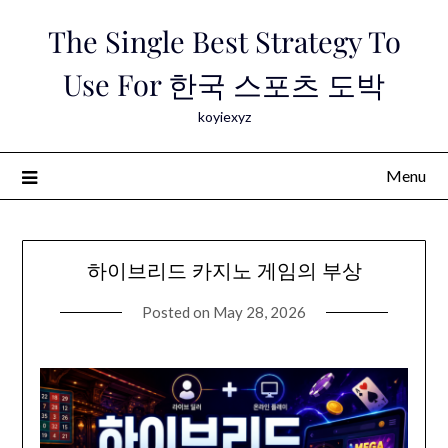
Skip
The Single Best Strategy To
to
content
Use For 한국 스포츠 도박
koyiexyz
Menu
하이브리드 카지노 게임의 부상
Posted on
May 28, 2026