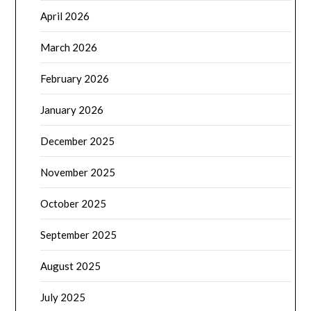
April 2026
March 2026
February 2026
January 2026
December 2025
November 2025
October 2025
September 2025
August 2025
July 2025