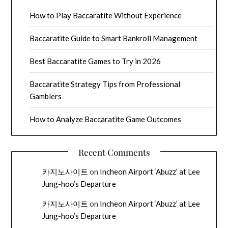
How to Play Baccaratite Without Experience
Baccaratite Guide to Smart Bankroll Management
Best Baccaratite Games to Try in 2026
Baccaratite Strategy Tips from Professional
Gamblers
How to Analyze Baccaratite Game Outcomes
Recent Comments
카지노사이트
on
Incheon Airport ‘Abuzz’ at Lee
Jung-hoo’s Departure
카지노사이트
on
Incheon Airport ‘Abuzz’ at Lee
Jung-hoo’s Departure